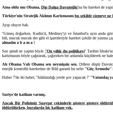
Ama oldu mu Obama,
Dip Dalga Davutoğlu'
na bu hareket de yapı
Türkiye'nin Stratejik Aklının Karizmasını
bu şekilde çizmeye ne
Ayıp oluyor bak.
''Güneş doğarken, Kudüs'ü, Mediney'yi ve İstanbul'u aynı anda gör
bili, mucuk mucuk der gibi el işaretleriyle hareket çekilir de yanına çağ
almadın o b a m a !
Sen şimdi ne yaptın böyle
''On yıllık dış politikayı
'' Tarihin İdraki
karizmasını böyle çağırarak, çağırırken bir anlamda küçülterek ne hale
Ah Obama Vah Obama sen neymişsin sen.
Dillere düştü Davut
enerjik kontrollü hareketine de Bild garanti bu sefer
''Güç Armudu''
Haber 7'de iki haber, ''Islıklandığı yerde şov yapacak !''
''Vatandaş ya
Suriye'de katliam varmış.
Ancak Bir Polisimiz Snaypır çekimlerle göstere göstere öldürü
öldürülürken, buralarda hiç katliam yok.