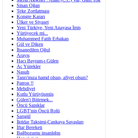
Sinan Oğan
Teke Zortlatması
Kongre Kararı
Ülker ve Siyaset
Yeni Türkiye, Yeni Anayasa İmiş
Yürüyecek mi...
Muhammed Fatih Erbakan
Gül ve Diken
İhsanedilen Oğul
Arayış
Hacı Bayram-ı Gülen
Aç Yürekler
Nasuh
Tanrı'mıza hamd olsun, afiyet olsun?
Patron !!
Mehdiyet
Kutlu Yürüyüşmüş
Gülen'i Bitirmek...
Öncü Sapıklar
LGBT'nin Öncü Rolü
Sarıgül
İktidar Taksimi-Çankaya Savaşları
İftar Bereketi
Bağbozumu insanlığın