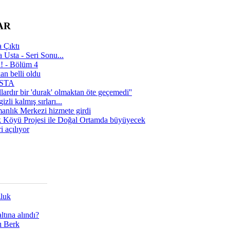
AR
 Çıktı
 Usta - Seri Sonu...
a! - Bölüm 4
n belli oldu
 USTA
lardır bir 'durak' olmaktan öte geçemedi''
zli kalmış sırları...
manlık Merkezi hizmete girdi
 Köyü Projesi ile Doğal Ortamda büyüyecek
i açılıyor
zluk
tına alındı?
ı Berk