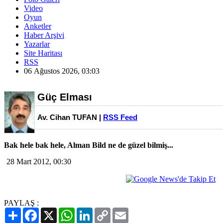
Video
Oyun
Anketler
Haber Arşivi
Yazarlar
Site Haritası
RSS
06 Ağustos 2026, 03:03
Güç Elması
Av. Cihan TUFAN |
RSS Feed
Bak hele bak hele, Alman Bild ne de güzel bilmiş...
28 Mart 2012, 00:30
PAYLAŞ :
Paylaş
Facebook
X
WhatsApp
LinkedIn
Copy
Email
Link