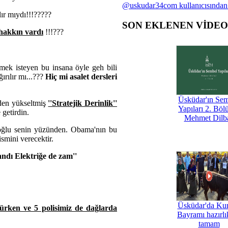
@uskudar34com kullanıcısından
lır mıydı!!!?????
SON EKLENEN VİDE
 hakkın vardı
!!!???
mek isteyen bu insana öyle geh bili
ırılır mı...???
Hiç mi asalet dersleri
Üsküdar'ın Se
'nden yükseltmiş
''Stratejik Derinlik''
Yapıları 2. Böl
 getirdin.
Mehmet Dilb
oğlu senin yüzünden. Obama'nın bu
ismini verecektir.
ndı Elektriğe de zam''
Üsküdar'da Ku
lürken ve 5 polisimiz de dağlarda
Bayramı hazırlık
tamam