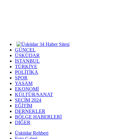
GÜNCEL
ÜSKÜDAR
İSTANBUL
TÜRKİYE
POLİTİKA
SPOR
YAŞAM
EKONOMİ
KÜLTÜR/SANAT
SEÇİM 2024
EĞİTİM
DERNEKLER
BÖLGE HABERLERİ
DİĞER
Üsküdar Rehberi
Foto Galeri