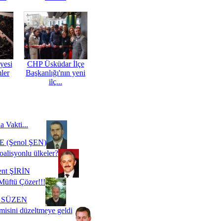
yesi
CHP Üsküdar İlçe
mler
Başkanlığı'nın yeni
ilç...
a Vakti...
 (Şenol ŞEN)
oalisyonlu ülkeler?
ent ŞİRİN
Müftü Çözer!!!
i SÜZEN
misini düzeltmeye geldi