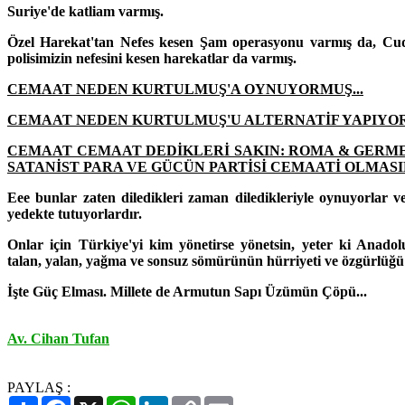
Suriye'de katliam varmış.
Özel Harekat'tan Nefes kesen Şam operasyonu varmış da, Cudi
polisimizin nefesini kesen harekatlar da varmış.
CEMAAT NEDEN KURTULMUŞ'A OYNUYORMUŞ...
CEMAAT NEDEN KURTULMUŞ'U ALTERNATİF YAPIYOR
CEMAAT CEMAAT DEDİKLERİ SAKIN: ROMA & GERM
SATANİST PARA VE GÜCÜN PARTİSİ CEMAATİ OLMASIN.
Eee bunlar zaten diledikleri zaman diledikleriyle oynuyorlar 
yedekte tutuyorlardır.
Onlar için Türkiye'yi kim yönetirse yönetsin, yeter ki Anadolu'
talan, yalan, yağma ve sonsuz sömürünün hürriyeti ve özgürlüğü e
İşte Güç Elması. Millete de Armutun Sapı Üzümün Çöpü...
Av. Cihan Tufan
PAYLAŞ :
Paylaş
Facebook
X
WhatsApp
LinkedIn
Copy
Email