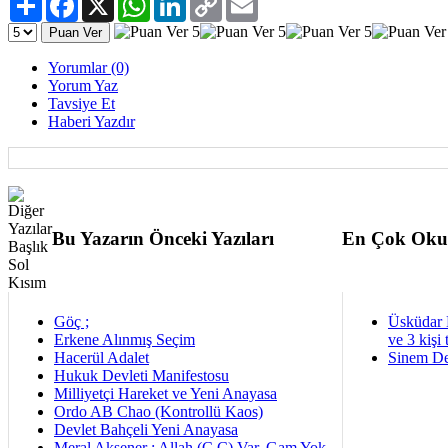
Link
Yorumlar (0)
Yorum Yaz
Tavsiye Et
Haberi Yazdır
Bu Yazarın Önceki Yazıları
En Çok Oku
Göç ;
Üsküdar 
Erkene Alınmış Seçim
ve 3 kişi 
Hacerül Adalet
Sinem De
Hukuk Devleti Manifestosu
Milliyetçi Hareket ve Yeni Anayasa
Ordo AB Chao (Kontrollü Kaos)
Devlet Bahçeli Yeni Anayasa
Meral Akşener : Allah (C.C) Var, Gam Yok