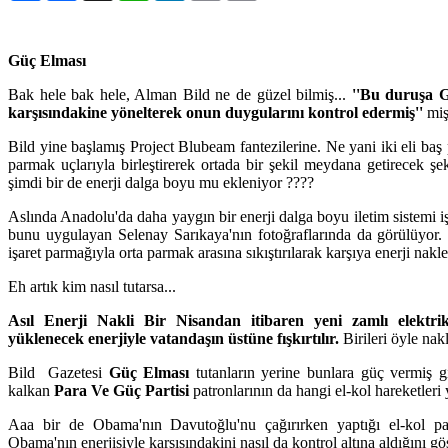
Güç Elması
Bak hele bak hele, Alman Bild ne de güzel bilmiş...
''Bu duruşa G
karşısındakine yönelterek onun duygularını kontrol edermiş''
miş
Bild yine başlamış Project Blubeam fantezilerine. Ne yani iki eli baş 
parmak uçlarıyla birleştirerek ortada bir şekil meydana getirecek şe
şimdi bir de enerji dalga boyu mu ekleniyor ????
Aslında Anadolu'da daha yaygın bir enerji dalga boyu iletim sistemi iş
bunu uygulayan Selenay Sarıkaya'nın fotoğraflarında da görülüyor.
işaret parmağıyla orta parmak arasına sıkıştırılarak karşıya enerji nakled
Eh artık kim nasıl tutarsa...
Asıl Enerji Nakli Bir Nisandan itibaren yeni zamlı elektri
yüklenecek enerjiyle vatandaşın üstüne fışkırtılır.
Birileri öyle nakl
Bild Gazetesi
Güç Elması
tutanların yerine bunlara güç vermiş g
kalkan
Para Ve Güç Partisi
patronlarının da hangi el-kol hareketleri
Aaa bir de Obama'nın Davutoğlu'nu çağırırken yaptığı el-kol par
Obama'nın enerjisiyle karşısındakini nasıl da kontrol altına aldığını gö