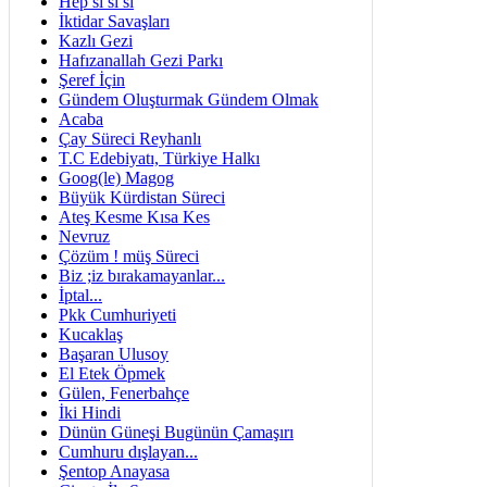
Hep si si si
İktidar Savaşları
Kazlı Gezi
Hafızanallah Gezi Parkı
Şeref İçin
Gündem Oluşturmak Gündem Olmak
Acaba
Çay Süreci Reyhanlı
T.C Edebiyatı, Türkiye Halkı
Goog(le) Magog
Büyük Kürdistan Süreci
Ateş Kesme Kısa Kes
Nevruz
Çözüm ! müş Süreci
Biz ;iz bırakamayanlar...
İptal...
Pkk Cumhuriyeti
Kucaklaş
Başaran Ulusoy
El Etek Öpmek
Gülen, Fenerbahçe
İki Hindi
Dünün Güneşi Bugünün Çamaşırı
Cumhuru dışlayan...
Şentop Anayasa