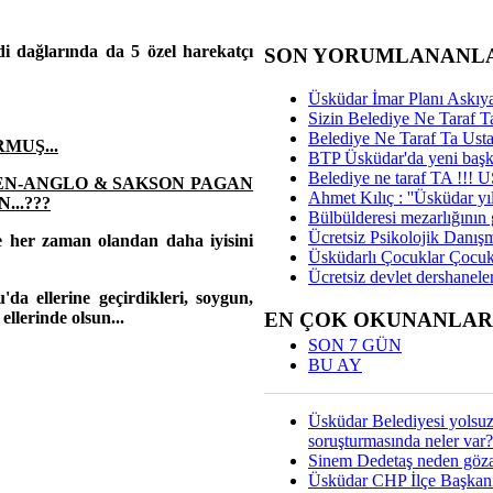
 dağlarında da 5 özel harekatçı
SON YORUMLANANL
Üsküdar İmar Planı Askıya
Sizin Belediye Ne Taraf Ta
Belediye Ne Taraf Ta Ust
MUŞ...
BTP Üsküdar'da yeni başka
Belediye ne taraf TA !!!
EN-ANGLO & SAKSON PAGAN
Ahmet Kılıç : ''Üsküdar yıl
..???
Bülbülderesi mezarlığının gi
Ücretsiz Psikolojik Danış
ve her zaman olandan daha iyisini
Üsküdarlı Çocuklar Çocuk
Ücretsiz devlet dershaneler
da ellerine geçirdikleri, soygun,
EN ÇOK OKUNANLAR
llerinde olsun...
SON 7 GÜN
BU AY
Üsküdar Belediyesi yolsu
soruşturmasında neler var?
Sinem Dedetaş neden gözal
Üsküdar CHP İlçe Başkan