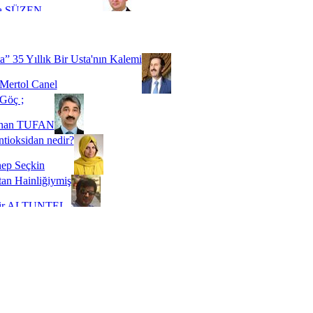
a SÜZEN
Biz buyuz...
 SOYSEVİNÇ
a” 35 Yıllık Bir Usta'nın Kalemi
Mertol Canel
Göç ;
ihan TUFAN
tioksidan nedir?
ep Seçkin
an Hainliğiymiş
kir ALTUNTEL
adde Bağımlılığı
t Kaymakçı
 Bir Süre De Olsa Burdayız
aş ŞENEL
ti Kalmadı Üstadım!