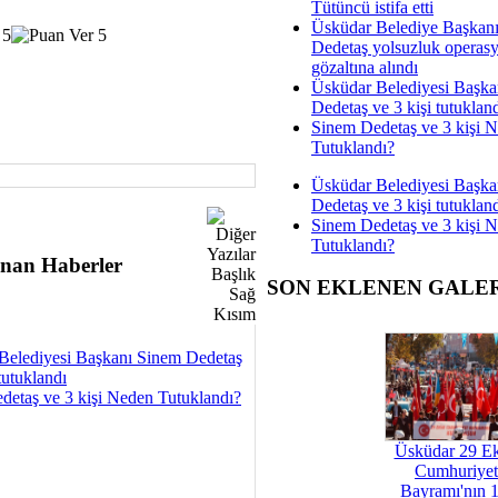
Tütüncü istifa etti
Üsküdar Belediye Başkan
Dedetaş yolsuzluk operas
gözaltına alındı
Üsküdar Belediyesi Başka
Dedetaş ve 3 kişi tutuklan
Sinem Dedetaş ve 3 kişi 
Tutuklandı?
Üsküdar Belediyesi Başka
Dedetaş ve 3 kişi tutuklan
Sinem Dedetaş ve 3 kişi 
Tutuklandı?
nan Haberler
SON EKLENEN GALE
Belediyesi Başkanı Sinem Dedetaş
tutuklandı
detaş ve 3 kişi Neden Tutuklandı?
Üsküdar 29 E
Cumhuriyet
Bayramı'nın 1