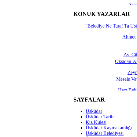
Ziy
İşte 
KONUK YAZARLAR
Yalçın
“Belediye Ne Taraf Ta Ust
Ahmet 
Av. C
Oksidan-An
Zeyn
Mesele Vat
Hacı Be
Okullarda M
SAYFALAR
Mesu
Üsküdar
Dünya Fani, Ama Kısa
Üsküdar Tarihi
Kız Kulesi
Sav
Üsküdar Kaymakamlığı
Hukukun Adale
Üsküdar Belediyesi