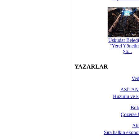
Üsküdar Beledi
''Yerel Yöneti
Şö...
YAZARLAR
Ved
ASİTANE
Huzurlu ve k
Bül
Çözerse 
Al
Sıra halkın ekono