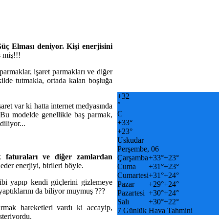
üç Elması deniyor. Kişi enerjisini
 miş!!!
parmaklar, işaret parmakları ve diğer
kilde tutmakla, ortada kalan boşluğa
+
32
°
aret var ki hatta internet medyasında
C
 Bu modelde genellikle baş parmak,
+
33°
iliyor...
+
23°
Uskudar
Perşembe, 06
k faturaları ve diğer zamlardan
Çarşamba
+
33°
+
23°
eder enerjiyi, birileri böyle.
Cuma
+
31°
+
23°
Cumartesi
+
31°
+
24°
ibi yapıp kendi güçlerini gizlemeye
Pazar
+
29°
+
24°
 yaptıklarını da biliyor muymuş ???
Pazartesi
+
30°
+
24°
Salı
+
30°
+
22°
mak hareketleri vardı ki accayip,
7 Günlük Hava Tahmini
steriyordu.