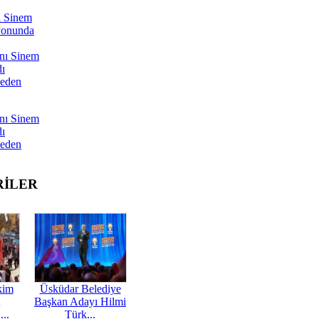
ı Sinem
yonunda
nı Sinem
dı
Neden
nı Sinem
dı
Neden
RİLER
kim
Üsküdar Belediye
Başkan Adayı Hilmi
...
Türk...