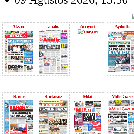
Akşam
analiz
Anayurt
Aydınlık
Karar
Korkusuz
Milat
Milli Gazete