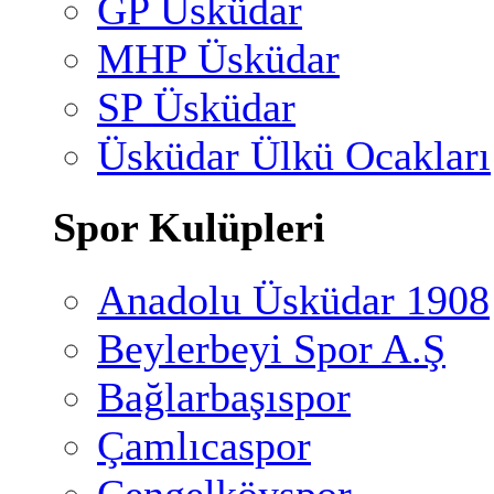
GP Üsküdar
MHP Üsküdar
SP Üsküdar
Üsküdar Ülkü Ocakları
Spor Kulüpleri
Anadolu Üsküdar 1908
Beylerbeyi Spor A.Ş
Bağlarbaşıspor
Çamlıcaspor
Çengelköyspor