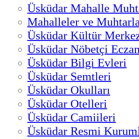
Üsküdar Mahalle Muhta
Mahalleler ve Muhtarl
Üsküdar Kültür Merkez
Üsküdar Nöbetçi Eczan
Üsküdar Bilgi Evleri
Üsküdar Semtleri
Üsküdar Okulları
Üsküdar Otelleri
Üsküdar Camiileri
Üsküdar Resmi Kuruml