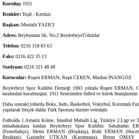
Kuruluş:
1911
Renkler:
Yeşil - Kırmızı
Başkan:
Mustafa YAZICI
Adres:
Beybostanı Sk. No:2 Beylerbeyi/Üsküdar
Telefon:
0216 318 83 63
Faks:
0216 422 35 13
Stadyum:
0216 321 48 49
Kurucular:
Ruşen ERMAN, Raşit CEREN, Mashar İNANGÖZ
Beylerbeyi Spor Kulübü Derneği 1903 yılında Ruşen ERMAN
tarafından kurulmuştur. 1911 Senesinden futbol ve kürek branşlarının te
Daha sonraki yıllarda Boks, Judo, Basketbol, Voleybol, Korumalı Futb
yapılarak birçok dalda Türk Sporuna hizmet vermiştir.
Futbolda 1.Amatör Küme, İstanbul Mahalli Lig, Türkiye 2.Ligi ve Tür
müsabakalara katılan Beylerbeyi Spor Kulübü; Sabahattin
(Fenerbahçe), Metin ERMAN (Beşiktaş), Ruhi ERMAN (Hacett
Beşiktaş), Gazanfer UTKAN (Kasımpaşa), Beran OMAY (