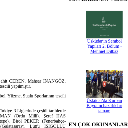
Üsküdar'ın Sembol
Yapıları 2. Bölüm -
Mehmet Dilbaz
, Cahit CEREN, Mahsar İNANGÖZ,
scili yapılmıştır.
ol, Yüzme, Sualtı Sporlarının tescili
Üsküdar'da Kurban
Bayramı hazırlıkları
tamam
kiye 3.Liglerinde çeşitli tarihlerde
 ERMAN (Ordu Milli), Şeref HAS
epe), Birol PEKER (Fenerbahçe-
EN ÇOK OKUNANLAR
Galatasaray), Lütfü ISIGÖLLÜ