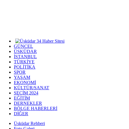
GÜNCEL
ÜSKÜDAR
İSTANBUL
TÜRKİYE
POLİTİKA
SPOR
YAŞAM
EKONOMİ
KÜLTÜR/SANAT
SEÇİM 2024
EĞİTİM
DERNEKLER
BÖLGE HABERLERİ
DİĞER
Üsküdar Rehberi
Foto Galeri