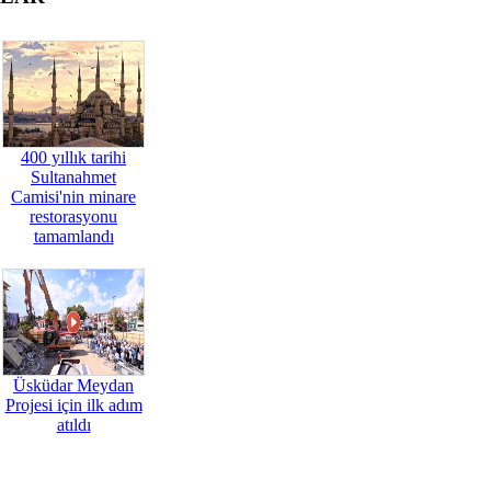
400 yıllık tarihi
Sultanahmet
Camisi'nin minare
restorasyonu
tamamlandı
Üsküdar Meydan
Projesi için ilk adım
atıldı