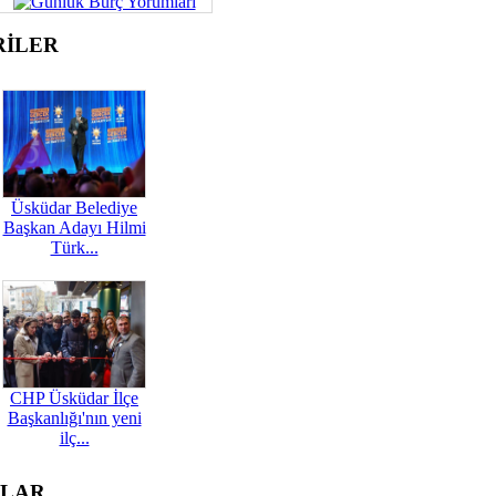
RİLER
Üsküdar Belediye
Başkan Adayı Hilmi
Türk...
CHP Üsküdar İlçe
Başkanlığı'nın yeni
ilç...
OLAR