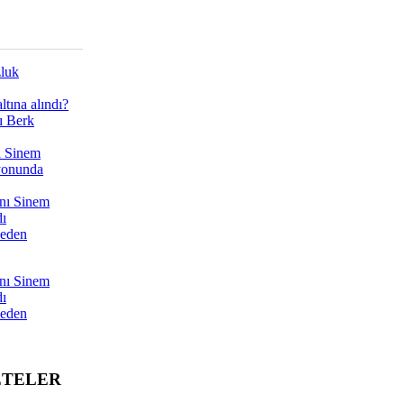
zluk
tına alındı?
ı Berk
ı Sinem
yonunda
nı Sinem
dı
Neden
nı Sinem
dı
Neden
ETELER