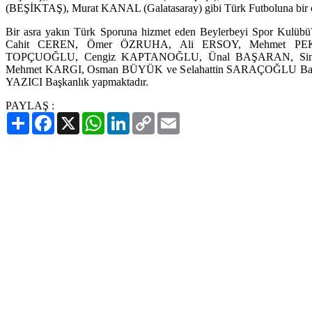
(BEŞİKTAŞ), Murat KANAL (Galatasaray) gibi Türk Futboluna bir çok
Bir asra yakın Türk Sporuna hizmet eden Beylerbeyi Spor Kul
Cahit CEREN, Ömer ÖZRUHA, Ali ERSOY, Mehmet PEK
TOPÇUOĞLU, Cengiz KAPTANOĞLU, Ünal BAŞARAN, Sin
Mehmet KARGI, Osman BÜYÜK ve Selahattin SARAÇOĞLU Başkanl
YAZICI Başkanlık yapmaktadır.
PAYLAŞ :
Paylaş
Facebook
X
WhatsApp
LinkedIn
Copy
Email
Link