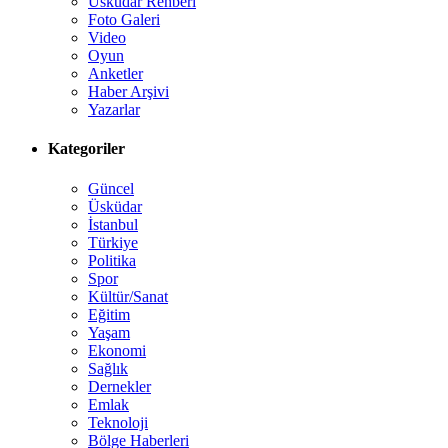
Üsküdar Rehberi
Foto Galeri
Video
Oyun
Anketler
Haber Arşivi
Yazarlar
Kategoriler
Güncel
Üsküdar
İstanbul
Türkiye
Politika
Spor
Kültür/Sanat
Eğitim
Yaşam
Ekonomi
Sağlık
Dernekler
Emlak
Teknoloji
Bölge Haberleri