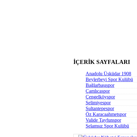
İÇERİK SAYFALARI
Anadolu Üsküdar 1908
Beylerbeyi Spor Kulübü
Bağlarbaşıspor
Çamlıcaspor
Çengelköyspor
Selimiyespor
Sultantepespor
Öz Karacaahmetspor
Valide Tayfunspor
Selamsız Spor Kulübü