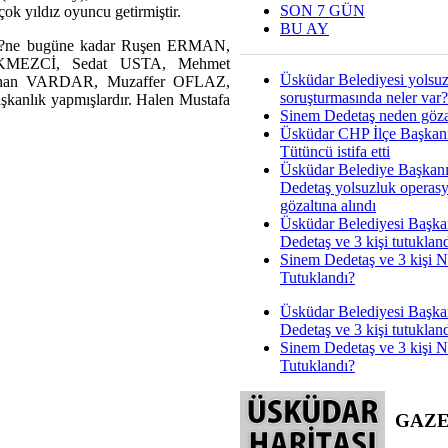
SON 7 GÜN
 yıldız oyuncu getirmiştir.
BU AY
übü?ne bugüne kadar Ruşen ERMAN,
MEZCİ, Sedat USTA, Mehmet
Üsküdar Belediyesi yolsu
an VARDAR, Muzaffer OFLAZ,
soruşturmasında neler var?
ık yapmışlardır. Halen Mustafa
Sinem Dedetaş neden gözal
Üsküdar CHP İlçe Başkan
Tütüncü istifa etti
Üsküdar Belediye Başkan
Dedetaş yolsuzluk operas
gözaltına alındı
Üsküdar Belediyesi Başka
Dedetaş ve 3 kişi tutuklan
Sinem Dedetaş ve 3 kişi 
Tutuklandı?
Üsküdar Belediyesi Başka
Dedetaş ve 3 kişi tutuklan
Sinem Dedetaş ve 3 kişi 
Tutuklandı?
GAZ