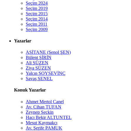
Seçim 2024
Seçim 2019
Seçim 2015
Seçim 2014
Seçim 2011
Seçim 2009
Yazarlar
ASİTANE (Şenol ŞEN)
Bülent ŞİRİN
Ali SÜZEN
Ziya SÜZEN
Yalçın SOYSEVİNÇ
Savaş ŞENEL
Konuk Yazarlar
Ahmet Mertol Canel
Av. Cihan TUFAN
Zeynep Seçkin
Hacı Bekir ALTUNTEL
Mesut Kaymakçı
Av. Şerife PAMUK