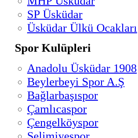
MHP Üsküdar
SP Üsküdar
Üsküdar Ülkü Ocakları
Spor Kulüpleri
Anadolu Üsküdar 1908
Beylerbeyi Spor A.Ş
Bağlarbaşıspor
Çamlıcaspor
Çengelköyspor
Selimiyespor