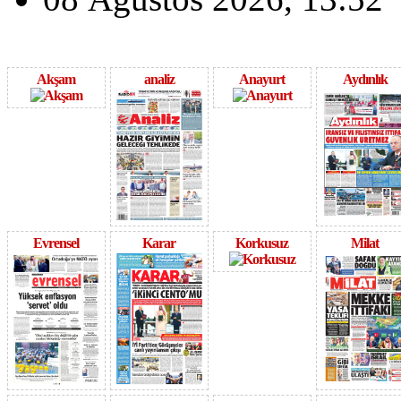
Akşam
analiz
Anayurt
Aydınlık
Evrensel
Karar
Korkusuz
Milat