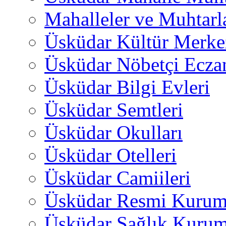
Mahalleler ve Muhtarl
Üsküdar Kültür Merkez
Üsküdar Nöbetçi Ecza
Üsküdar Bilgi Evleri
Üsküdar Semtleri
Üsküdar Okulları
Üsküdar Otelleri
Üsküdar Camiileri
Üsküdar Resmi Kurum
Üsküdar Sağlık Kurum