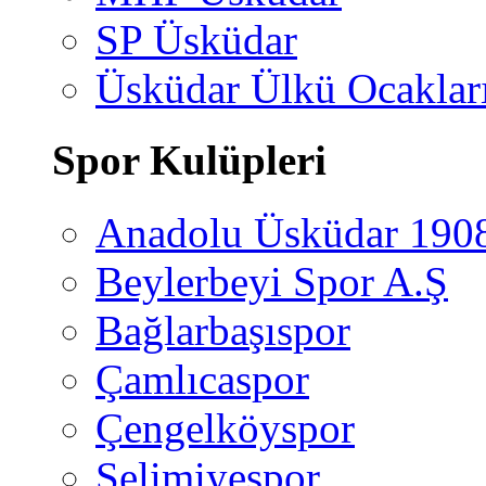
SP Üsküdar
Üsküdar Ülkü Ocaklar
Spor Kulüpleri
Anadolu Üsküdar 190
Beylerbeyi Spor A.Ş
Bağlarbaşıspor
Çamlıcaspor
Çengelköyspor
Selimiyespor