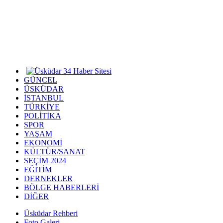
GÜNCEL
ÜSKÜDAR
İSTANBUL
TÜRKİYE
POLİTİKA
SPOR
YAŞAM
EKONOMİ
KÜLTÜR/SANAT
SEÇİM 2024
EĞİTİM
DERNEKLER
BÖLGE HABERLERİ
DİĞER
Üsküdar Rehberi
Foto Galeri