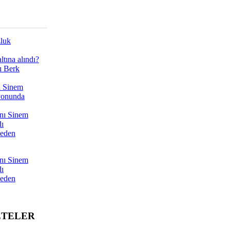
zluk
tına alındı?
ı Berk
ı Sinem
yonunda
nı Sinem
dı
Neden
nı Sinem
dı
Neden
ETELER