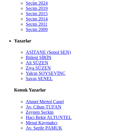
Seçim 2024
Seçim 2019
Seçim 2015
Seçim 2014
Seçim 2011
Seçim 2009
Yazarlar
ASİTANE (Şenol ŞEN)
Bülent ŞİRİN
Ali SÜZEN
Ziya SÜZEN
Yalçın SOYSEVİNÇ
Savaş ŞENEL
Konuk Yazarlar
Ahmet Mertol Canel
Av. Cihan TUFAN
Zeynep Seçkin
Hacı Bekir ALTUNTEL
Mesut Kaymakçı
Av. Şerife PAMUK