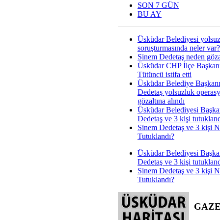
SON 7 GÜN
BU AY
Üsküdar Belediyesi yolsu
soruşturmasında neler var?
Sinem Dedetaş neden gözal
Üsküdar CHP İlçe Başkan
Tütüncü istifa etti
Üsküdar Belediye Başkan
Dedetaş yolsuzluk operas
gözaltına alındı
Üsküdar Belediyesi Başka
Dedetaş ve 3 kişi tutuklan
Sinem Dedetaş ve 3 kişi 
Tutuklandı?
Üsküdar Belediyesi Başka
Dedetaş ve 3 kişi tutuklan
Sinem Dedetaş ve 3 kişi 
Tutuklandı?
GAZ