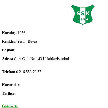
Kuruluş:
1956
Renkler:
Yeşil - Beyaz
Başkan:
Adres:
Gazi Cad. No 143 Üsküdar/İstanbul
Telefon:
0 216 553 70 57
Kurucular:
Tarihçe:
Üsküdar 34