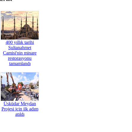
400 yıllık tarihi
Sultanahmet
Camisi'nin minare
restorasyonu
tamamlandı
Üsküdar Meydan
Projesi için ilk adım
atıldı