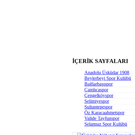
İÇERİK SAYFALARI
Anadolu Üsküdar 1908
Beylerbeyi Spor Kulübü
Bağlarbaşıspor
Çamlıcaspor
Çengelköyspor
Selimiyespor
Sultantepespor
Öz Karacaahmetspor
Valide Tayfunspor
Selamsız Spor Kulübü