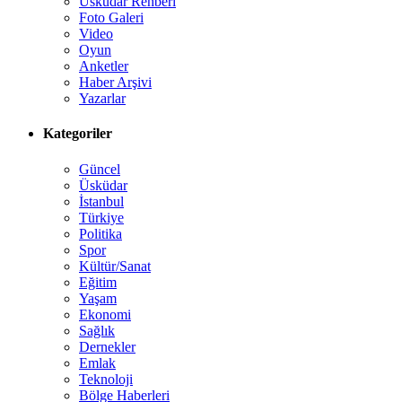
Üsküdar Rehberi
Foto Galeri
Video
Oyun
Anketler
Haber Arşivi
Yazarlar
Kategoriler
Güncel
Üsküdar
İstanbul
Türkiye
Politika
Spor
Kültür/Sanat
Eğitim
Yaşam
Ekonomi
Sağlık
Dernekler
Emlak
Teknoloji
Bölge Haberleri