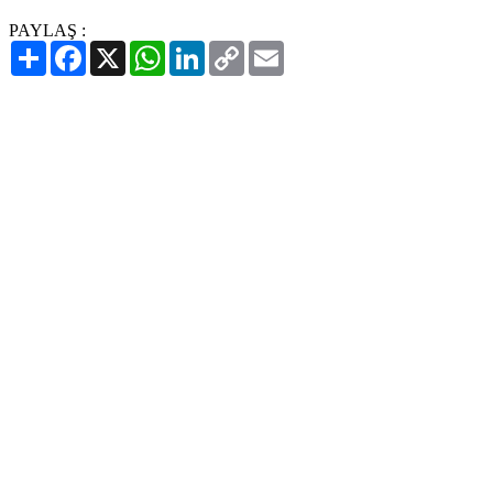
PAYLAŞ :
Paylaş
Facebook
X
WhatsApp
LinkedIn
Copy
Email
Link