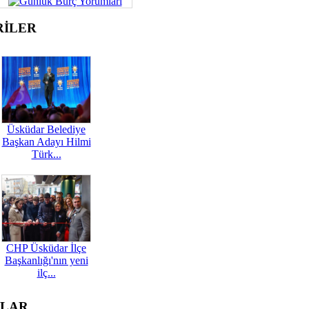
RİLER
Üsküdar Belediye
Başkan Adayı Hilmi
Türk...
CHP Üsküdar İlçe
Başkanlığı'nın yeni
ilç...
OLAR