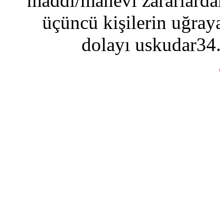
maddi/manevi zararlardan
üçüncü kişilerin uğraya
dolayı uskudar34