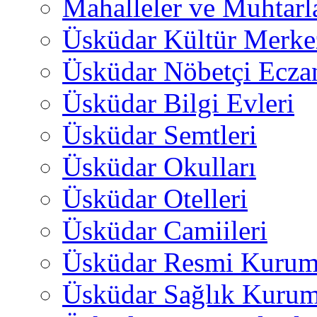
Mahalleler ve Muhtarl
Üsküdar Kültür Merkez
Üsküdar Nöbetçi Ecza
Üsküdar Bilgi Evleri
Üsküdar Semtleri
Üsküdar Okulları
Üsküdar Otelleri
Üsküdar Camiileri
Üsküdar Resmi Kurum
Üsküdar Sağlık Kurum