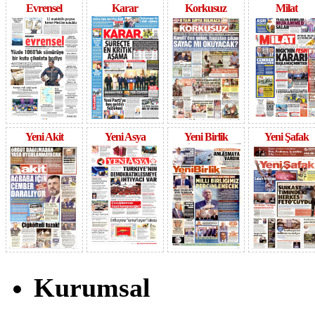
Evrensel
Karar
Korkusuz
Milat
Yeni Akit
Yeni Asya
Yeni Birlik
Yeni Şafak
Kurumsal