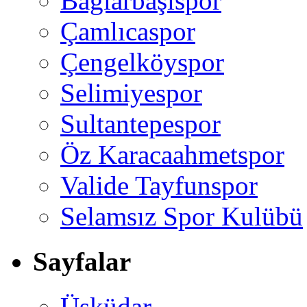
Bağlarbaşıspor
Çamlıcaspor
Çengelköyspor
Selimiyespor
Sultantepespor
Öz Karacaahmetspor
Valide Tayfunspor
Selamsız Spor Kulübü
Sayfalar
Üsküdar