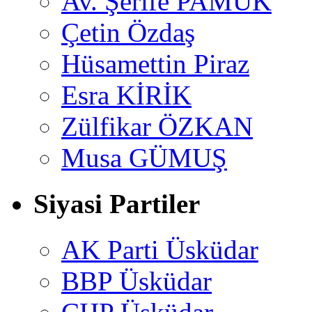
Av. Şerife PAMUK
Çetin Özdaş
Hüsamettin Piraz
Esra KİRİK
Zülfikar ÖZKAN
Musa GÜMUŞ
Siyasi Partiler
AK Parti Üsküdar
BBP Üsküdar