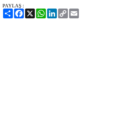
PAYLAŞ :
Paylaş
Facebook
X
WhatsApp
LinkedIn
Copy
Email
Link