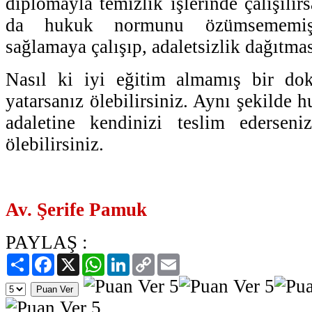
diplomayla temizlik işlerinde çalışılır
da hukuk normunu özümsememiş k
sağlamaya çalışıp, adaletsizlik dağıtma
Nasıl ki iyi eğitim almamış bir dokt
yatarsanız ölebilirsiniz. Aynı şekilde
adaletine kendinizi teslim ederseniz
ölebilirsiniz.
Av. Şerife Pamuk
PAYLAŞ :
Paylaş
Facebook
X
WhatsApp
LinkedIn
Copy
Email
Link