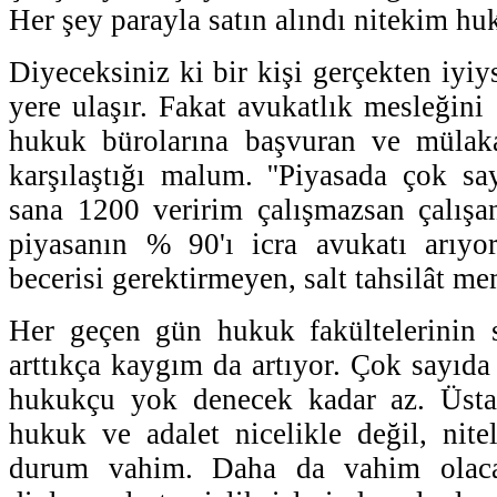
Her şey parayla satın alındı nitekim hu
Diyeceksiniz ki bir kişi gerçekten iyiy
yere ulaşır. Fakat avukatlık mesleğini 
hukuk bürolarına başvuran ve mülaka
karşılaştığı malum. ''Piyasada çok s
sana 1200 veririm çalışmazsan çalışanı
piyasanın % 90'ı icra avukatı arıyo
becerisi gerektirmeyen, salt tahsilât me
Her geçen gün hukuk fakültelerinin s
arttıkça kaygım da artıyor. Çok sayı
hukukçu yok denecek kadar az. Üsta
hukuk ve adalet nicelikle değil, nitel
durum vahim. Daha da vahim olaca