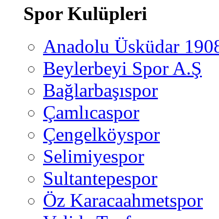
Spor Kulüpleri
Anadolu Üsküdar 190
Beylerbeyi Spor A.Ş
Bağlarbaşıspor
Çamlıcaspor
Çengelköyspor
Selimiyespor
Sultantepespor
Öz Karacaahmetspor