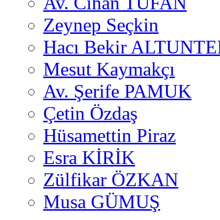
Av. Cihan TUFAN
Zeynep Seçkin
Hacı Bekir ALTUNTE
Mesut Kaymakçı
Av. Şerife PAMUK
Çetin Özdaş
Hüsamettin Piraz
Esra KİRİK
Zülfikar ÖZKAN
Musa GÜMUŞ