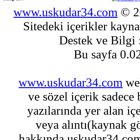
www.uskudar34.com
© 20
Sitedeki içerikler kayn
Destek ve Bilgi
Bu sayfa 0.0
www.uskudar34.com
web
ve sözel içerik sadece
yazılarında yer alan iç
veya alıntı(kaynak gö
hakkında uskudar34.com