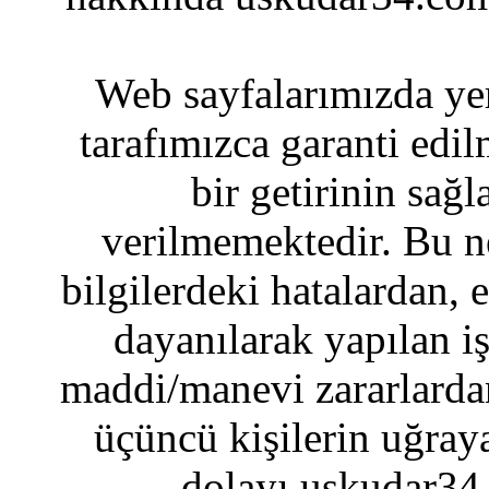
Web sayfalarımızda yer
tarafımızca garanti edil
bir getirinin sağ
verilmemektedir. Bu n
bilgilerdeki hatalardan, 
dayanılarak yapılan i
maddi/manevi zararlardan
üçüncü kişilerin uğraya
dolayı uskudar34