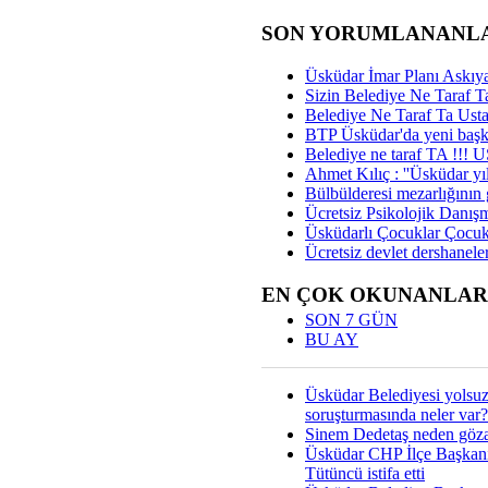
SON YORUMLANANL
Üsküdar İmar Planı Askıya
Sizin Belediye Ne Taraf Ta
Belediye Ne Taraf Ta Ust
BTP Üsküdar'da yeni başka
Belediye ne taraf TA !!!
Ahmet Kılıç : ''Üsküdar yıl
Bülbülderesi mezarlığının gi
Ücretsiz Psikolojik Danış
Üsküdarlı Çocuklar Çocuk
Ücretsiz devlet dershaneler
EN ÇOK OKUNANLAR
SON 7 GÜN
BU AY
Üsküdar Belediyesi yolsu
soruşturmasında neler var?
Sinem Dedetaş neden gözal
Üsküdar CHP İlçe Başkan
Tütüncü istifa etti