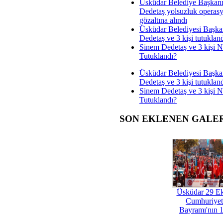
Üsküdar Belediye Başkan
Dedetaş yolsuzluk operas
gözaltına alındı
Üsküdar Belediyesi Başka
Dedetaş ve 3 kişi tutuklan
Sinem Dedetaş ve 3 kişi 
Tutuklandı?
Üsküdar Belediyesi Başka
Dedetaş ve 3 kişi tutuklan
Sinem Dedetaş ve 3 kişi 
Tutuklandı?
SON EKLENEN GALE
Üsküdar 29 E
Cumhuriyet
Bayramı'nın 1