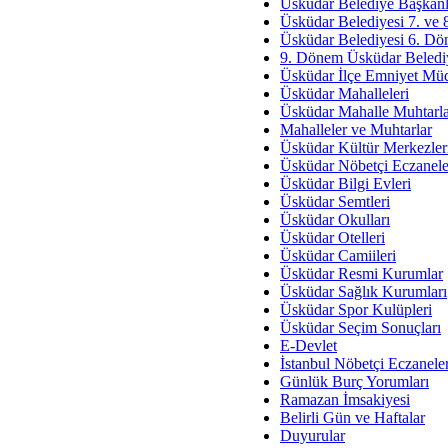
Av. Ş
Üsküdar Belediye Başkanl
Üsküdar Belediyesi 7. ve
İmar Sorunlarının Genel Ç
Üsküdar Belediyesi 6. Dö
9. Dönem Üsküdar Belediy
Çet
Üsküdar İlçe Emniyet Mü
Arakan Ner
Üsküdar Mahalleleri
Üsküdar Mahalle Muhtarla
Hüsam
Mahalleler ve Muhtarlar
Bayramın Mü
Üsküdar Kültür Merkezler
Üsküdar Nöbetçi Eczanele
Es
Üsküdar Bilgi Evleri
Ruhsal Yön
Üsküdar Semtleri
Üsküdar Okulları
Zülf
Üsküdar Otelleri
Üsküdar Kar
Üsküdar Camiileri
Üsküdar Resmi Kurumlar
Mus
Üsküdar Sağlık Kurumları
Üsküdar Spor Kulüpleri
Üsküdar Seçim Sonuçları
E-Devlet
İstanbul Nöbetçi Eczanele
Günlük Burç Yorumları
Ramazan İmsakiyesi
Belirli Gün ve Haftalar
Duyurular