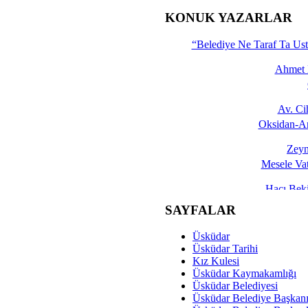
İşte 
KONUK YAZARLAR
Yalçın
“Belediye Ne Taraf Ta Ust
Ahmet 
Av. C
Oksidan-An
Zeyn
Mesele Vat
Hacı Be
Okullarda M
SAYFALAR
Mesu
Üsküdar
Dünya Fani, Ama Kısa
Üsküdar Tarihi
Kız Kulesi
Sav
Üsküdar Kaymakamlığı
Hukukun Adale
Üsküdar Belediyesi
Üsküdar Belediye Başkan