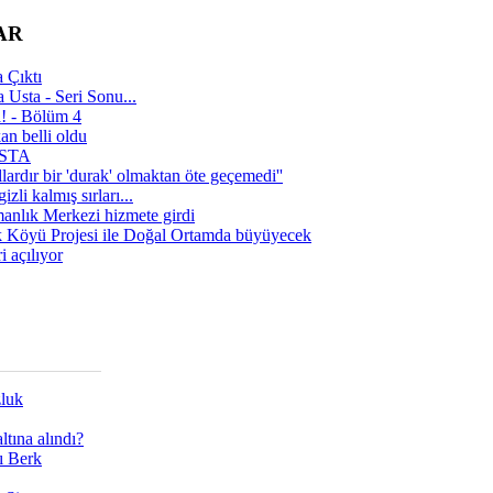
AR
 Çıktı
 Usta - Seri Sonu...
a! - Bölüm 4
n belli oldu
 USTA
lardır bir 'durak' olmaktan öte geçemedi''
zli kalmış sırları...
manlık Merkezi hizmete girdi
 Köyü Projesi ile Doğal Ortamda büyüyecek
i açılıyor
zluk
tına alındı?
ı Berk