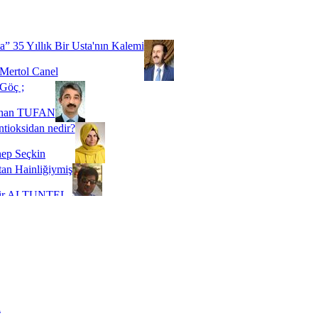
Biz buyuz...
 SOYSEVİNÇ
a” 35 Yıllık Bir Usta'nın Kalemi
Mertol Canel
Göç ;
ihan TUFAN
tioksidan nedir?
ep Seçkin
an Hainliğiymiş
kir ALTUNTEL
adde Bağımlılığı
t Kaymakçı
 Bir Süre De Olsa Burdayız
aş ŞENEL
ti Kalmadı Üstadım!
ı