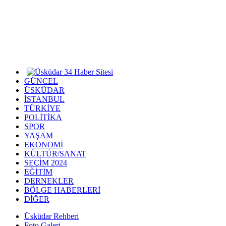
GÜNCEL
ÜSKÜDAR
İSTANBUL
TÜRKİYE
POLİTİKA
SPOR
YAŞAM
EKONOMİ
KÜLTÜR/SANAT
SEÇİM 2024
EĞİTİM
DERNEKLER
BÖLGE HABERLERİ
DİĞER
Üsküdar Rehberi
Foto Galeri