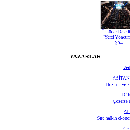
Üsküdar Beledi
''Yerel Yöneti
Şö...
YAZARLAR
Ved
ASİTANE
Huzurlu ve k
Bül
Çözerse 
Al
Sıra halkın ekono
Ziy