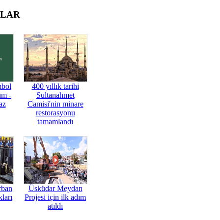
OLAR
mbol
400 yıllık tarihi
üm -
Sultanahmet
az
Camisi'nin minare
restorasyonu
tamamlandı
rban
Üsküdar Meydan
ları
Projesi için ilk adım
atıldı