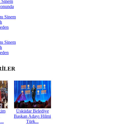
ı Sinem
yonunda
nı Sinem
dı
Neden
nı Sinem
dı
Neden
RİLER
kim
Üsküdar Belediye
Başkan Adayı Hilmi
...
Türk...