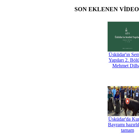
SON EKLENEN VİDE
Üsküdar'ın Se
Yapıları 2. Böl
Mehmet Dilb
Üsküdar'da Ku
Bayramı hazırlık
tamam