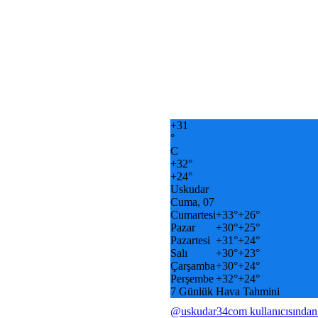
+
31
°
C
+
32°
+
24°
Uskudar
Cuma, 07
Cumartesi
+
33°
+
26°
Pazar
+
30°
+
25°
Pazartesi
+
31°
+
24°
Salı
+
30°
+
23°
Çarşamba
+
30°
+
24°
Perşembe
+
32°
+
24°
7 Günlük Hava Tahmini
@uskudar34com kullanıcısından