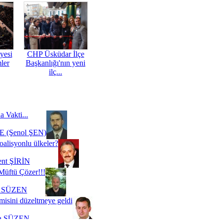
yesi
CHP Üsküdar İlçe
mler
Başkanlığı'nın yeni
ilç...
a Vakti...
 (Şenol ŞEN)
oalisyonlu ülkeler?
ent ŞİRİN
Müftü Çözer!!!
i SÜZEN
misini düzeltmeye geldi
a SÜZEN