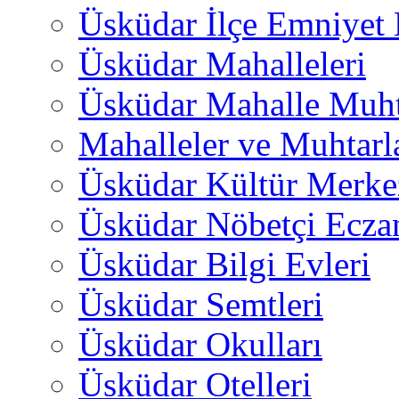
Üsküdar İlçe Emniyet
Üsküdar Mahalleleri
Üsküdar Mahalle Muht
Mahalleler ve Muhtarl
Üsküdar Kültür Merkez
Üsküdar Nöbetçi Ecza
Üsküdar Bilgi Evleri
Üsküdar Semtleri
Üsküdar Okulları
Üsküdar Otelleri