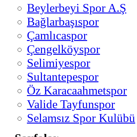
Beylerbeyi Spor A.Ş
Bağlarbaşıspor
Çamlıcaspor
Çengelköyspor
Selimiyespor
Sultantepespor
Öz Karacaahmetspor
Valide Tayfunspor
Selamsız Spor Kulübü