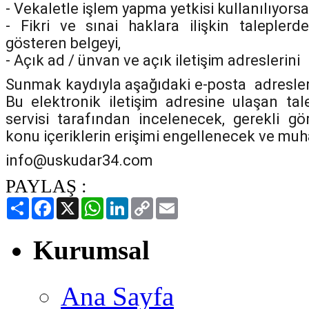
- Vekaletle işlem yapma yetkisi kullanılıyors
- Fikri ve sınai haklara ilişkin talepler
gösteren belgeyi,
- Açık ad / ünvan ve açık iletişim adreslerini
Sunmak kaydıyla aşağıdaki e-posta adreslerin
Bu elektronik iletişim adresine ulaşan tal
servisi tarafından incelenecek, gerekli gö
konu içeriklerin erişimi engellenecek ve muhat
info@uskudar34.com
PAYLAŞ :
Paylaş
Facebook
X
WhatsApp
LinkedIn
Copy
Email
Link
Kurumsal
Ana Sayfa