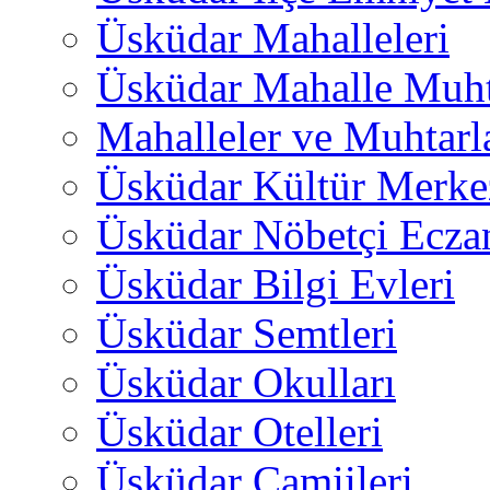
Üsküdar Mahalleleri
Üsküdar Mahalle Muht
Mahalleler ve Muhtarl
Üsküdar Kültür Merkez
Üsküdar Nöbetçi Ecza
Üsküdar Bilgi Evleri
Üsküdar Semtleri
Üsküdar Okulları
Üsküdar Otelleri
Üsküdar Camiileri