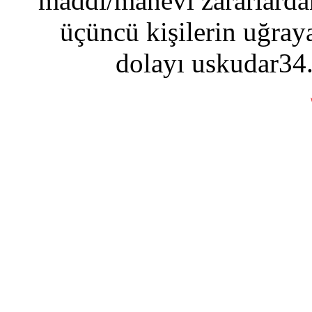
maddi/manevi zararlardan
üçüncü kişilerin uğraya
dolayı uskudar34