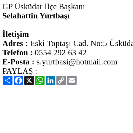
GP Üsküdar İlçe Başkanı
Selahattin Yurtbaşı
İletişim
Adres :
Eski Toptaşı Cad. No:5 Üsküdar
Telefon :
0554 292 63 42
E-Posta :
s.yurtbasi@hotmail.com
PAYLAŞ :
Paylaş
Facebook
X
WhatsApp
LinkedIn
Copy
Email
Link