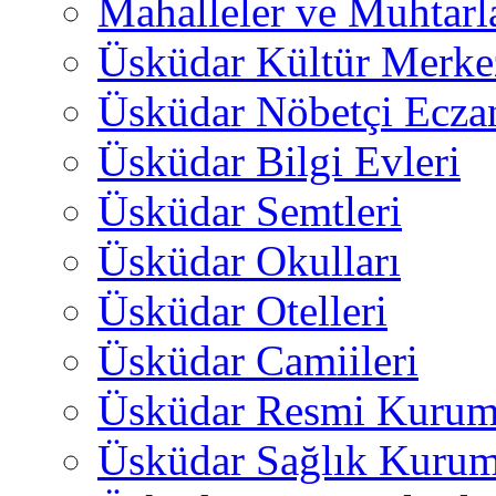
Mahalleler ve Muhtarl
Üsküdar Kültür Merkez
Üsküdar Nöbetçi Ecza
Üsküdar Bilgi Evleri
Üsküdar Semtleri
Üsküdar Okulları
Üsküdar Otelleri
Üsküdar Camiileri
Üsküdar Resmi Kurum
Üsküdar Sağlık Kurum