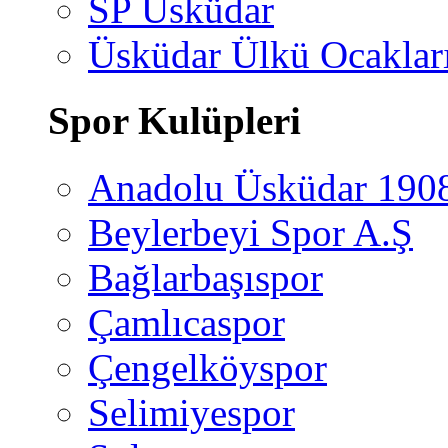
SP Üsküdar
Üsküdar Ülkü Ocaklar
Spor Kulüpleri
Anadolu Üsküdar 190
Beylerbeyi Spor A.Ş
Bağlarbaşıspor
Çamlıcaspor
Çengelköyspor
Selimiyespor