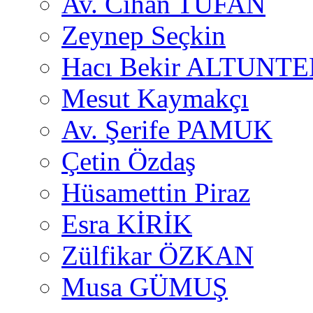
Av. Cihan TUFAN
Zeynep Seçkin
Hacı Bekir ALTUNTE
Mesut Kaymakçı
Av. Şerife PAMUK
Çetin Özdaş
Hüsamettin Piraz
Esra KİRİK
Zülfikar ÖZKAN
Musa GÜMUŞ