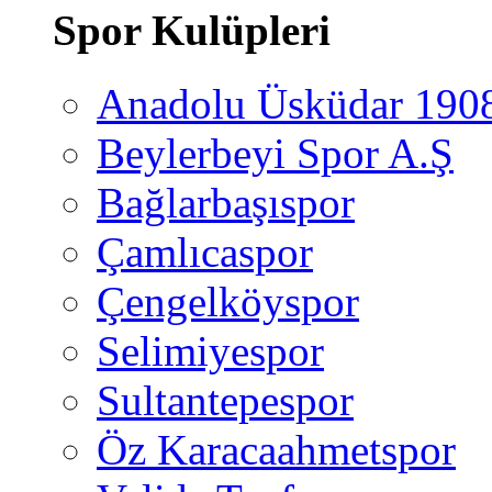
Spor Kulüpleri
Anadolu Üsküdar 190
Beylerbeyi Spor A.Ş
Bağlarbaşıspor
Çamlıcaspor
Çengelköyspor
Selimiyespor
Sultantepespor
Öz Karacaahmetspor