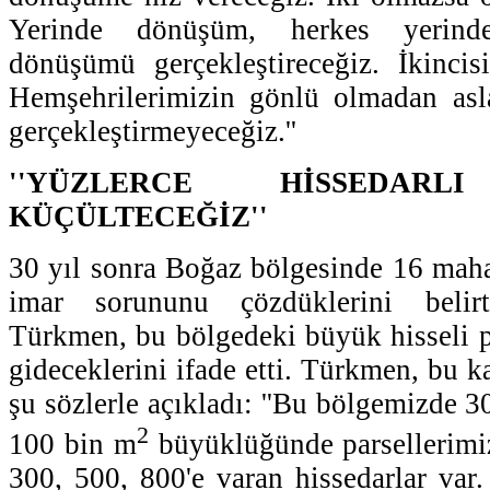
Yerinde dönüşüm, herkes yerind
dönüşümü gerçekleştireceğiz. İkinci
Hemşehrilerimizin gönlü olmadan as
gerçekleştirmeyeceğiz.''
''YÜZLERCE HİSSEDARLI
KÜÇÜLTECEĞİZ''
30 yıl sonra Boğaz bölgesinde 16 mahal
imar sorununu çözdüklerini beli
Türkmen, bu bölgedeki büyük hisseli p
gideceklerini ifade etti. Türkmen, bu ka
şu sözlerle açıkladı: ''Bu bölgemizde 30
2
100 bin m
büyüklüğünde parsellerimiz
300, 500, 800'e varan hissedarlar var.