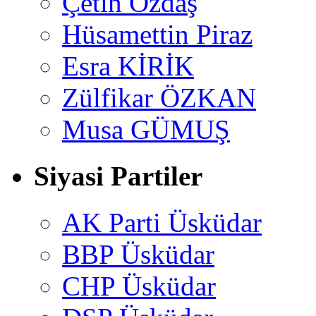
Çetin Özdaş
Hüsamettin Piraz
Esra KİRİK
Zülfikar ÖZKAN
Musa GÜMUŞ
Siyasi Partiler
AK Parti Üsküdar
BBP Üsküdar
CHP Üsküdar