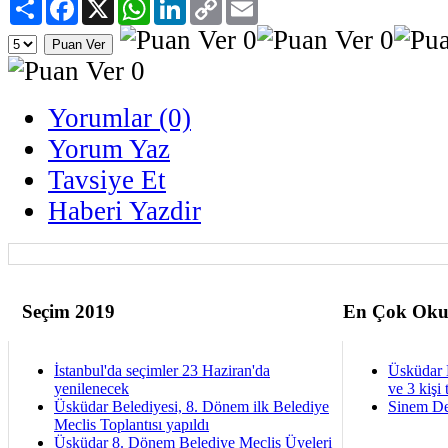
Paylaş
Facebook
X
WhatsApp
LinkedIn
Copy
Email
Link
Yorumlar (0)
Yorum Yaz
Tavsiye Et
Haberi Yazdir
Seçim 2019
En Çok Oku
İstanbul'da seçimler 23 Haziran'da
Üsküdar 
yenilenecek
ve 3 kişi 
Üsküdar Belediyesi, 8. Dönem ilk Belediye
Sinem De
Meclis Toplantısı yapıldı
Üsküdar 8. Dönem Belediye Meclis Üyeleri