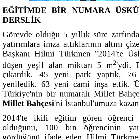
EĞİTİMDE BİR NUMARA ÜSKÜ
DERSLİK
Görevde olduğu 5 yıllık süre zarfınd
yatırımlara imza attıklarının altını ç
Başkanı Hilmi Türkmen ''2014'te Üsk
2
düşen yeşil alan miktarı 5 m
'ydi.
çıkardık. 45 yeni park yaptık, 76
yeniledik. 63 yeni cami inşa ettik. 
Türkiye'nin bir numaralı Millet Bahç
Millet Bahçesi
'ni İstanbul'umuza kazand
2014'te ikili eğitim gören öğrenci
olduğunu, 100 bin öğrencinin yarı
gördüğünü ifade eden Hilmi Türkmen