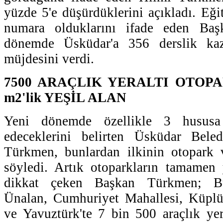
yüzde 5'e düşürdüklerini açıkladı. Eği
numara olduklarını ifade eden Ba
dönemde Üsküdar'a 356 derslik kaza
müjdesini verdi.
7500 ARAÇLIK YERALTI OTOPA
m2'lik YEŞİL ALAN
Yeni dönemde özellikle 3 husus
edeceklerini belirten Üsküdar Bele
Türkmen, bunlardan ilkinin otopark
söyledi. Artık otoparkların tamamen 
dikkat çeken Başkan Türkmen; Bul
Ünalan, Cumhuriyet Mahallesi, Küpl
ve Yavuztürk'te 7 bin 500 araçlık yera