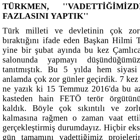
TÜRKMEN, ''VADETTİĞİMİ
FAZLASINI YAPTIK''
Türk milleti ve devletinin çok zor
bıraktığını ifade eden Başkan Hilmi 
yine bir şubat ayında bu kez Çamlıca
salonunda yapmayı düşündüğümüz 
tanıtmıştık. Bu 5 yılda hem siya
anlamda çok zor günler geçirdik. 7 kez
ne yazık ki 15 Temmuz 2016'da bu azi
kasteden hain FETÖ terör örgütün
kaldık. Böyle çok sıkıntılı ve zor
kalmasına rağmen o zaman vaat etti
gerçekleştirmiş durumdayız. Hiçbir eks
gün tamamını vadettiğimiz projelerin