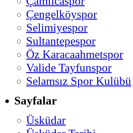
Çamlıcaspor
Çengelköyspor
Selimiyespor
Sultantepespor
Öz Karacaahmetspor
Valide Tayfunspor
Selamsız Spor Kulübü
Sayfalar
Üsküdar