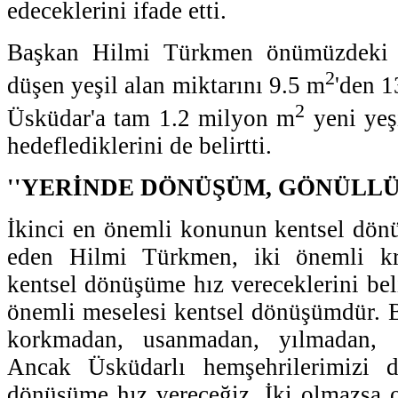
edeceklerini ifade etti.
Başkan Hilmi Türkmen önümüzdeki 5
2
düşen yeşil alan miktarını 9.5 m
'den 
2
Üsküdar'a tam 1.2 milyon m
yeni yeş
hedeflediklerini de belirtti.
''YERİNDE DÖNÜŞÜM, GÖNÜLLÜ
İkinci en önemli konunun kentsel dön
eden Hilmi Türkmen, iki önemli kri
kentsel dönüşüme hız vereceklerini belir
önemli meselesi kentsel dönüşümdür. 
korkmadan, usanmadan, yılmadan, ce
Ancak Üsküdarlı hemşehrilerimizi 
dönüşüme hız vereceğiz. İki olmazsa o