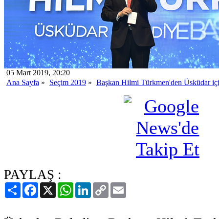
05 Mart 2019, 20:20
Ana Sayfa
»
Seçim 2019
»
Başkan Hilmi Türkmen'den Üsküdar içi
PAYLAŞ :
Paylaş
Facebook
X
WhatsApp
LinkedIn
Copy
Email
Link