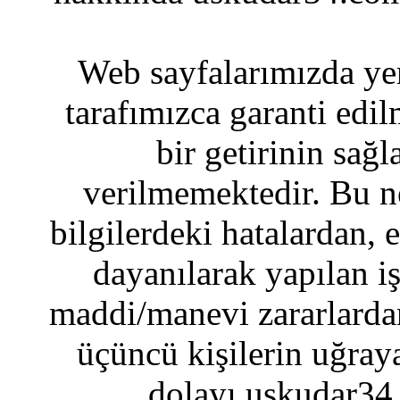
Web sayfalarımızda yer
tarafımızca garanti edil
bir getirinin sağ
verilmemektedir. Bu n
bilgilerdeki hatalardan, 
dayanılarak yapılan i
maddi/manevi zararlardan
üçüncü kişilerin uğraya
dolayı uskudar34