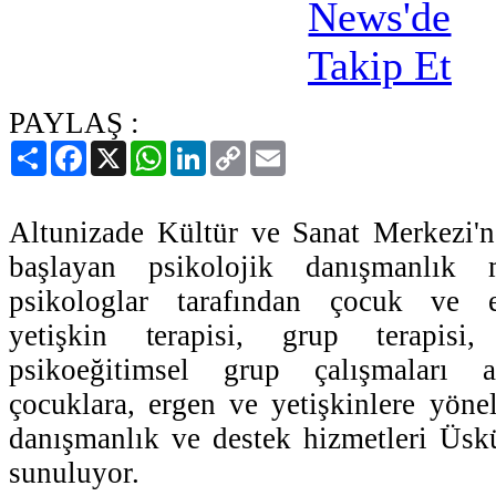
PAYLAŞ :
Paylaş
Facebook
X
WhatsApp
LinkedIn
Copy
Email
Link
Altunizade Kültür ve Sanat Merkezi'
başlayan psikolojik danışmanlık 
psikologlar tarafından çocuk ve er
yetişkin terapisi, grup terapisi
psikoeğitimsel grup çalışmaları al
çocuklara, ergen ve yetişkinlere yönel
danışmanlık ve destek hizmetleri Üskü
sunuluyor.