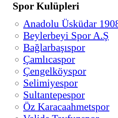
Spor Kulüpleri
Anadolu Üsküdar 190
Beylerbeyi Spor A.Ş
Bağlarbaşıspor
Çamlıcaspor
Çengelköyspor
Selimiyespor
Sultantepespor
Öz Karacaahmetspor