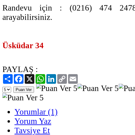
Randevu için : (0216) 474 2478
arayabilirsiniz.
Üsküdar 34
PAYLAŞ :
Paylaş
Facebook
X
WhatsApp
LinkedIn
Copy
Email
Link
Yorumlar (1)
Yorum Yaz
Tavsiye Et