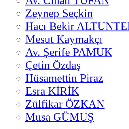
Av. Cihan TUFAN
Zeynep Seçkin
Hacı Bekir ALTUNTE
Mesut Kaymakçı
Av. Şerife PAMUK
Çetin Özdaş
Hüsamettin Piraz
Esra KİRİK
Zülfikar ÖZKAN
Musa GÜMUŞ