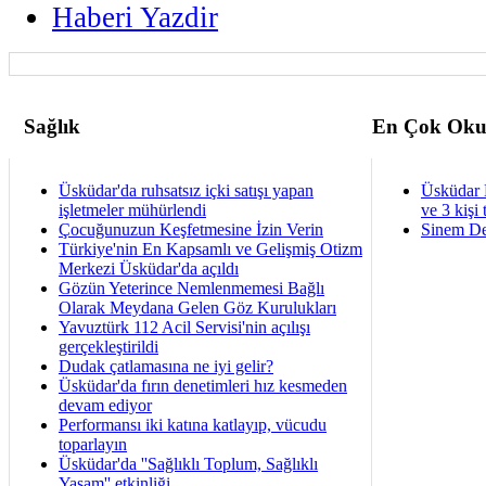
Haberi Yazdir
Sağlık
En Çok Oku
Üsküdar'da ruhsatsız içki satışı yapan
Üsküdar 
işletmeler mühürlendi
ve 3 kişi 
Çocuğunuzun Keşfetmesine İzin Verin
Sinem De
Türkiye'nin En Kapsamlı ve Gelişmiş Otizm
Merkezi Üsküdar'da açıldı
Gözün Yeterince Nemlenmemesi Bağlı
Olarak Meydana Gelen Göz Kurulukları
Yavuztürk 112 Acil Servisi'nin açılışı
gerçekleştirildi
Dudak çatlamasına ne iyi gelir?
Üsküdar'da fırın denetimleri hız kesmeden
devam ediyor
Performansı iki katına katlayıp, vücudu
toparlayın
Üsküdar'da ''Sağlıklı Toplum, Sağlıklı
Yaşam'' etkinliği