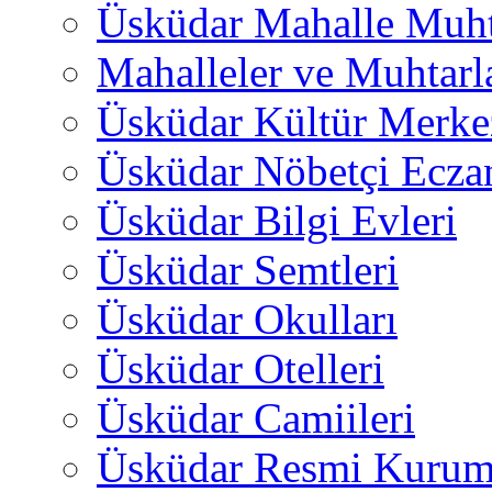
Üsküdar Mahalle Muht
Mahalleler ve Muhtarl
Üsküdar Kültür Merkez
Üsküdar Nöbetçi Ecza
Üsküdar Bilgi Evleri
Üsküdar Semtleri
Üsküdar Okulları
Üsküdar Otelleri
Üsküdar Camiileri
Üsküdar Resmi Kurum