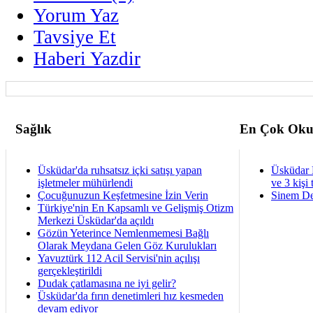
Yorum Yaz
Tavsiye Et
Haberi Yazdir
Sağlık
En Çok Oku
Üsküdar'da ruhsatsız içki satışı yapan
Üsküdar 
işletmeler mühürlendi
ve 3 kişi 
Çocuğunuzun Keşfetmesine İzin Verin
Sinem De
Türkiye'nin En Kapsamlı ve Gelişmiş Otizm
Merkezi Üsküdar'da açıldı
Gözün Yeterince Nemlenmemesi Bağlı
Olarak Meydana Gelen Göz Kurulukları
Yavuztürk 112 Acil Servisi'nin açılışı
gerçekleştirildi
Dudak çatlamasına ne iyi gelir?
Üsküdar'da fırın denetimleri hız kesmeden
devam ediyor