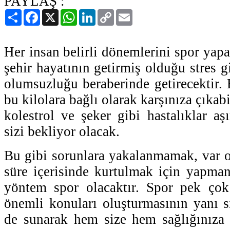
PAYLAŞ :
Paylaş
Facebook
X
WhatsApp
LinkedIn
Copy
Email
Link
Her insan belirli dönemlerini spor yapar
şehir hayatının getirmiş olduğu stres g
olumsuzluğu beraberinde getirecektir. B
bu kilolara bağlı olarak karşınıza çıkab
kolestrol ve şeker gibi hastalıklar aş
sizi bekliyor olacak.
Bu gibi sorunlara yakalanmamak, var o
süre içerisinde kurtulmak için yapma
yöntem spor olacaktır. Spor pek çok
önemli konuları oluşturmasının yanı sı
de sunarak hem size hem sağlığınıza 