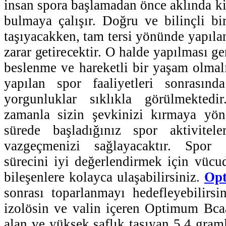
insan spora başlamadan önce aklında ki
bulmaya çalışır. Doğru ve bilinçli bir
taşıyacakken, tam tersi yönünde yapıla
zarar getirecektir. O halde yapılması ge
beslenme ve hareketli bir yaşam olmalı
yapılan spor faaliyetleri sonrasın
yorgunluklar sıklıkla görülmektedi
zamanla sizin şevkinizi kırmaya yön
sürede başladığınız spor aktivitel
vazgeçmenizi sağlayacaktır. Spor 
sürecini iyi değerlendirmek için vüc
bileşenlere kolayca ulaşabilirsiniz.
Op
sonrası toparlanmayı hedefleyebilirsin
izolösin ve valin içeren Optimum Bcaa
alan ve yüksek saflık taşıyan 5,4 graml