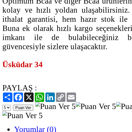
Optimum Bcaa ve diğer Bcaa ürünlerine 
kolay ve hızlı yoldan ulaşabilirsiniz
ithalat garantisi, hem hazır stok ile 
Buna ek olarak hızlı kargo seçenekler
imkanı ile de bulabileceğiniz bu
güvencesiyle sizlere ulaşacaktır.
Üsküdar 34
PAYLAŞ :
Paylaş
Facebook
X
WhatsApp
LinkedIn
Copy
Email
Link
Yorumlar (0)