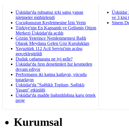
Üsküdar'da ruhsatsız içki satışı yapan
Üsküdar 
işletmeler mühürlendi
ve 3 kişi 
Çocuğunuzun Keşfetmesine İzin Verin
Sinem De
Türkiye'nin En Kapsamlı ve Gelişmiş Otizm
Merkezi Üsküdar'da açıldı
Gözün Yeterince Nemlenmemesi Bağlı
Olarak Meydana Gelen Göz Kurulukları
Yavuztürk 112 Acil Servisi'nin açılışı
gerçekleştirildi
Dudak çatlamasına ne iyi gelir?
Üsküdar'da fırın denetimleri hız kesmeden
devam ediyor
Performansı iki katına katlayıp, vücudu
toparlayın
Üsküdar'da ''Sağlıklı Toplum, Sağlıklı
Yaşam'' etkinliği
Üsküdar'da madde bağımlılığına karşı örnek
proje
Kurumsal