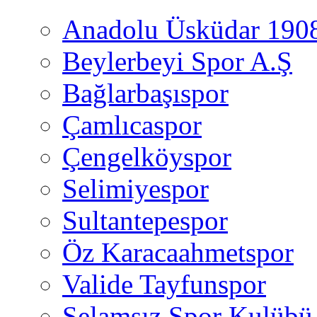
Anadolu Üsküdar 190
Beylerbeyi Spor A.Ş
Bağlarbaşıspor
Çamlıcaspor
Çengelköyspor
Selimiyespor
Sultantepespor
Öz Karacaahmetspor
Valide Tayfunspor
Selamsız Spor Kulübü