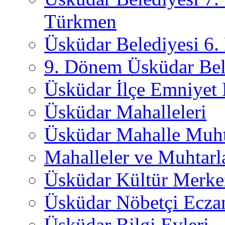
Türkmen
Üsküdar Belediyesi 6
9. Dönem Üsküdar Bel
Üsküdar İlçe Emniyet
Üsküdar Mahalleleri
Üsküdar Mahalle Muht
Mahalleler ve Muhtarl
Üsküdar Kültür Merkez
Üsküdar Nöbetçi Ecza
Üsküdar Bilgi Evleri