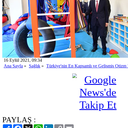
16 Eylül 2021, 09:34
Ana Sayfa
»
Sağlık
»
Türkiye'nin En Kapsamlı ve Gelişmiş Otizm 
PAYLAŞ :
Paylaş
Facebook
X
WhatsApp
LinkedIn
Copy
Email