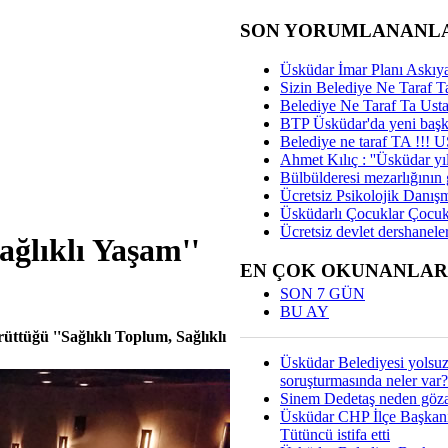
SON YORUMLANANL
Üsküdar İmar Planı Askıya
Sizin Belediye Ne Taraf Ta
Belediye Ne Taraf Ta Ust
BTP Üsküdar'da yeni başka
Belediye ne taraf TA !!!
Ahmet Kılıç : ''Üsküdar yıl
Bülbülderesi mezarlığının gi
Ücretsiz Psikolojik Danış
Üsküdarlı Çocuklar Çocuk
Ücretsiz devlet dershaneler
ağlıklı Yaşam''
EN ÇOK OKUNANLAR
SON 7 GÜN
BU AY
ttüğü ''Sağlıklı Toplum, Sağlıklı
Üsküdar Belediyesi yolsu
soruşturmasında neler var?
Sinem Dedetaş neden gözal
Üsküdar CHP İlçe Başkan
Tütüncü istifa etti