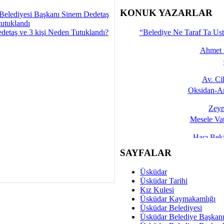
İşte 
KONUK YAZARLAR
Belediyesi Başkanı Sinem Dedetaş
tutuklandı
Yalçın
detaş ve 3 kişi Neden Tutuklandı?
“Belediye Ne Taraf Ta Ust
Ahmet 
Av. C
Oksidan-An
Zeyn
Mesele Vat
Hacı Be
Okullarda M
SAYFALAR
Mesu
Üsküdar
Dünya Fani, Ama Kısa
Üsküdar Tarihi
Kız Kulesi
Sav
Üsküdar Kaymakamlığı
Hukukun Adale
Üsküdar Belediyesi
Üsküdar Belediye Başkan