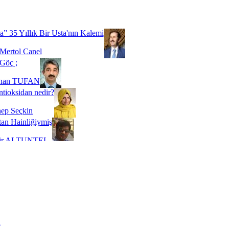
Biz buyuz...
 SOYSEVİNÇ
a” 35 Yıllık Bir Usta'nın Kalemi
Mertol Canel
Göç ;
ihan TUFAN
tioksidan nedir?
ep Seçkin
an Hainliğiymiş
kir ALTUNTEL
adde Bağımlılığı
t Kaymakçı
 Bir Süre De Olsa Burdayız
aş ŞENEL
ti Kalmadı Üstadım!
ı