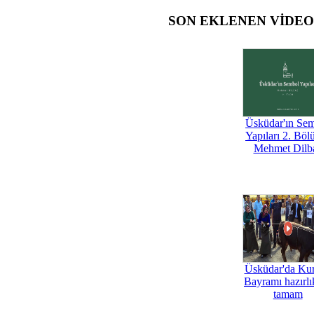
SON EKLENEN VİDE
Üsküdar'ın Se
Yapıları 2. Böl
Mehmet Dilb
Üsküdar'da Ku
Bayramı hazırlık
tamam