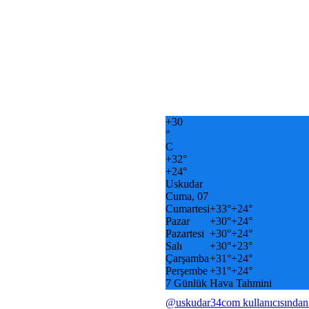
+
30
°
C
+
32°
+
24°
Uskudar
Cuma, 07
Cumartesi
+
33°
+
24°
Pazar
+
30°
+
24°
Pazartesi
+
30°
+
24°
Salı
+
30°
+
23°
Çarşamba
+
31°
+
24°
Perşembe
+
31°
+
24°
7 Günlük Hava Tahmini
@uskudar34com kullanıcısından