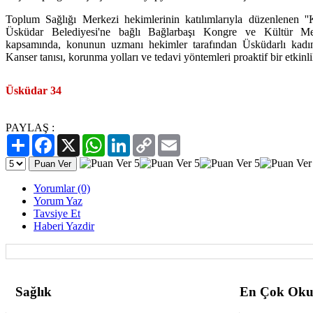
Toplum Sağlığı Merkezi hekimlerinin katılımlarıyla düzenlenen ''
Üsküdar Belediyesi'ne bağlı Bağlarbaşı Kongre ve Kültür Merke
kapsamında, konunun uzmanı hekimler tarafından Üsküdarlı kadınl
Kanser tanısı, korunma yolları ve tedavi yöntemleri proaktif bir etkinlikl
Üsküdar 34
PAYLAŞ :
Paylaş
Facebook
X
WhatsApp
LinkedIn
Copy
Email
Link
Yorumlar (0)
Yorum Yaz
Tavsiye Et
Haberi Yazdir
Sağlık
En Çok Oku