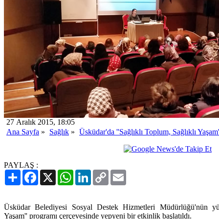
27 Aralık 2015, 18:05
Ana Sayfa
»
Sağlık
»
Üsküdar'da ''Sağlıklı Toplum, Sağlıklı Yaşam''
PAYLAŞ :
Paylaş
Facebook
X
WhatsApp
LinkedIn
Copy
Email
Link
Üsküdar Belediyesi Sosyal Destek Hizmetleri Müdürlüğü'nün yürü
Yaşam'' programı çerçevesinde yepyeni bir etkinlik başlatıldı.