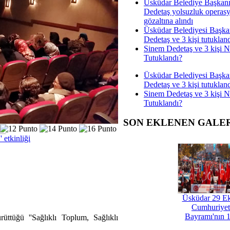
Üsküdar Belediye Başkan
Dedetaş yolsuzluk operas
gözaltına alındı
Üsküdar Belediyesi Başka
Dedetaş ve 3 kişi tutuklan
Sinem Dedetaş ve 3 kişi 
Tutuklandı?
Üsküdar Belediyesi Başka
Dedetaş ve 3 kişi tutuklan
Sinem Dedetaş ve 3 kişi 
Tutuklandı?
SON EKLENEN GALE
 etkinliği
Üsküdar 29 E
Cumhuriyet
Bayramı'nın 1
ttüğü ''Sağlıklı Toplum, Sağlıklı