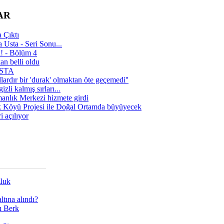
AR
 Çıktı
 Usta - Seri Sonu...
a! - Bölüm 4
n belli oldu
 USTA
lardır bir 'durak' olmaktan öte geçemedi''
zli kalmış sırları...
manlık Merkezi hizmete girdi
 Köyü Projesi ile Doğal Ortamda büyüyecek
i açılıyor
zluk
tına alındı?
ı Berk