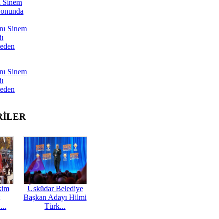
ı Sinem
yonunda
nı Sinem
dı
Neden
nı Sinem
dı
Neden
RİLER
kim
Üsküdar Belediye
Başkan Adayı Hilmi
...
Türk...