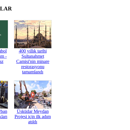
OLAR
mbol
400 yıllık tarihi
üm -
Sultanahmet
az
Camisi'nin minare
restorasyonu
tamamlandı
rban
Üsküdar Meydan
ları
Projesi için ilk adım
atıldı