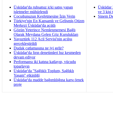
Üsküdar'da ruhsatsız içki satışı yapan
Üsküdar 
işletmeler mühürlendi
ve 3 kişi 
Çocuğunuzun Keşfetmesine İzin Verin
Sinem De
Türkiye'nin En Kapsamlı ve Gelişmiş Otizm
Merkezi Üsküdar'da açıldı
Gözün Yeterince Nemlenmemesi Bağlı
Olarak Meydana Gelen Göz Kurulukları
Yavuztürk 112 Acil Servisi'nin açılışı
gerçekleştirildi
Dudak çatlamasına ne iyi gelir?
Üsküdar'da fırın denetimleri hız kesmeden
devam ediyor
Performansı iki katına katlayıp, vücudu
toparlayın
Üsküdar'da ''Sağlıklı Toplum, Sağlıklı
Yaşam'' etkinliği
Üsküdar'da madde bağımlılığına karşı örnek
proje