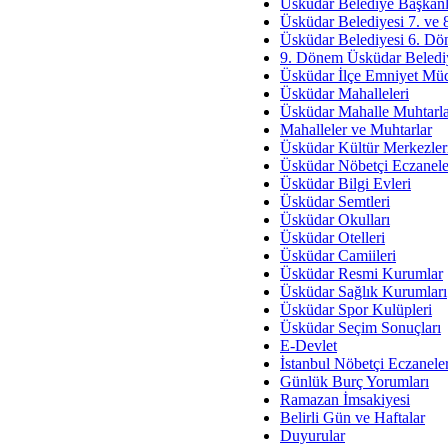
Av. Ş
Üsküdar Belediye Başkanl
Üsküdar Belediyesi 7. ve
İmar Sorunlarının Genel Ç
Üsküdar Belediyesi 6. Dö
9. Dönem Üsküdar Belediy
Çet
Üsküdar İlçe Emniyet Mü
Arakan Ner
Üsküdar Mahalleleri
Üsküdar Mahalle Muhtarla
Hüsam
Mahalleler ve Muhtarlar
Bayramın Mü
Üsküdar Kültür Merkezler
Üsküdar Nöbetçi Eczanele
Es
Üsküdar Bilgi Evleri
Ruhsal Yön
Üsküdar Semtleri
Üsküdar Okulları
Zülf
Üsküdar Otelleri
Üsküdar Kar
Üsküdar Camiileri
Üsküdar Resmi Kurumlar
Mus
Üsküdar Sağlık Kurumları
Üsküdar Spor Kulüpleri
Üsküdar Seçim Sonuçları
E-Devlet
İstanbul Nöbetçi Eczanele
Günlük Burç Yorumları
Ramazan İmsakiyesi
Belirli Gün ve Haftalar
Duyurular