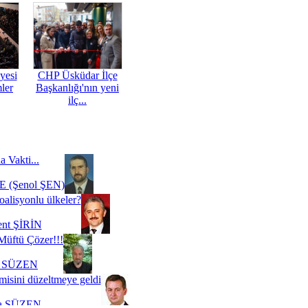
yesi
CHP Üsküdar İlçe
mler
Başkanlığı'nın yeni
ilç...
a Vakti...
 (Şenol ŞEN)
oalisyonlu ülkeler?
ent ŞİRİN
Müftü Çözer!!!
i SÜZEN
misini düzeltmeye geldi
a SÜZEN