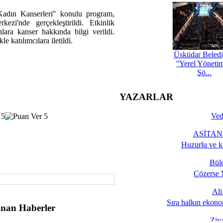
Kadın Kanserleri'' konulu program,
zi'nde gerçekleştirildi. Etkinlik
ara kanser hakkında bilgi verildi.
e katılımcılara iletildi.
Üsküdar Beledi
''Yerel Yöneti
Şö...
YAZARLAR
Ved
ASİTANE
Huzurlu ve k
Bül
Çözerse 
Al
Sıra halkın ekono
nan Haberler
Ziy