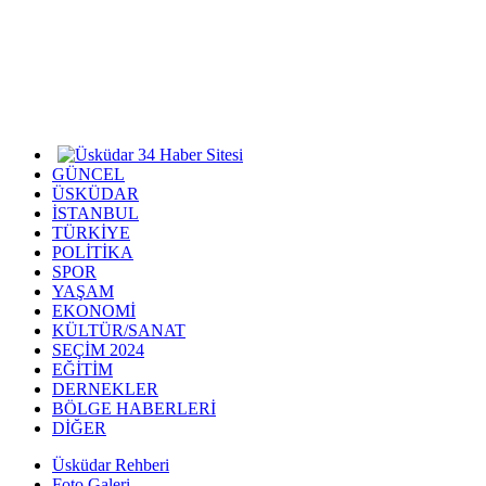
GÜNCEL
ÜSKÜDAR
İSTANBUL
TÜRKİYE
POLİTİKA
SPOR
YAŞAM
EKONOMİ
KÜLTÜR/SANAT
SEÇİM 2024
EĞİTİM
DERNEKLER
BÖLGE HABERLERİ
DİĞER
Üsküdar Rehberi
Foto Galeri