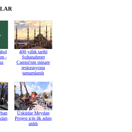
OLAR
mbol
400 yıllık tarihi
üm -
Sultanahmet
az
Camisi'nin minare
restorasyonu
tamamlandı
rban
Üsküdar Meydan
ları
Projesi için ilk adım
atıldı