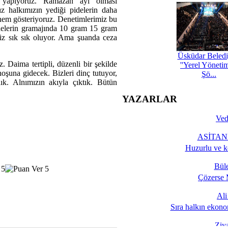
zi yapıyoruz. Ramazan ayı olması
z halkımızın yediği pidelerin daha
önem gösteriyoruz. Denetimlerimiz bu
delerin gramajında 10 gram 15 gram
imiz sık sık oluyor. Ama şuanda ceza
Üsküdar Beledi
. Daima tertipli, düzenli bir şekilde
''Yerel Yöneti
oşuna gidecek. Bizleri dinç tutuyor,
Şö...
ık. Alnımızın akıyla çıktık. Bütün
YAZARLAR
Ved
ASİTANE
Huzurlu ve k
Bül
Çözerse 
Al
Sıra halkın ekono
Ziy