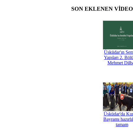
SON EKLENEN VİDE
Üsküdar'ın Se
Yapıları 2. Böl
Mehmet Dilb
Üsküdar'da Ku
Bayramı hazırlık
tamam