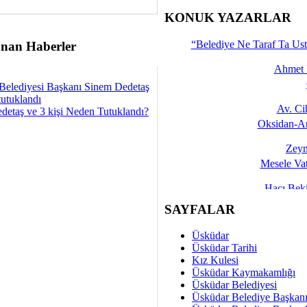
İşte 
KONUK YAZARLAR
Yalçın
“Belediye Ne Taraf Ta Ust
nan Haberler
Ahmet 
Belediyesi Başkanı Sinem Dedetaş
tutuklandı
Av. C
detaş ve 3 kişi Neden Tutuklandı?
Oksidan-An
Zeyn
Mesele Vat
Hacı Be
Okullarda M
SAYFALAR
Mesu
Üsküdar
Dünya Fani, Ama Kısa
Üsküdar Tarihi
Kız Kulesi
Sav
Üsküdar Kaymakamlığı
Hukukun Adale
Üsküdar Belediyesi
Üsküdar Belediye Başkan