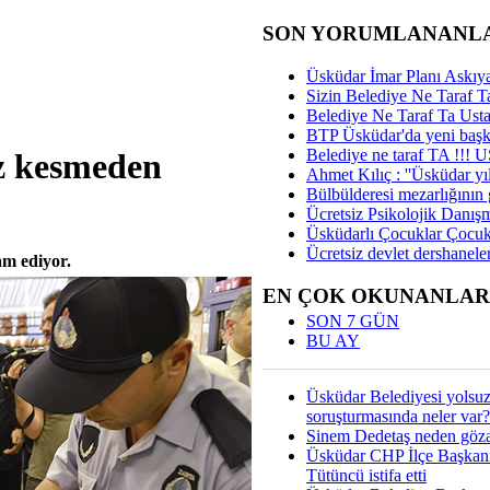
SON YORUMLANANL
Üsküdar İmar Planı Askıya
Sizin Belediye Ne Taraf Ta
Belediye Ne Taraf Ta Ust
BTP Üsküdar'da yeni başka
Belediye ne taraf TA !!!
ız kesmeden
Ahmet Kılıç : ''Üsküdar yıl
Bülbülderesi mezarlığının gi
Ücretsiz Psikolojik Danış
Üsküdarlı Çocuklar Çocuk
Ücretsiz devlet dershaneler
am ediyor.
EN ÇOK OKUNANLAR
SON 7 GÜN
BU AY
Üsküdar Belediyesi yolsu
soruşturmasında neler var?
Sinem Dedetaş neden gözal
Üsküdar CHP İlçe Başkan
Tütüncü istifa etti