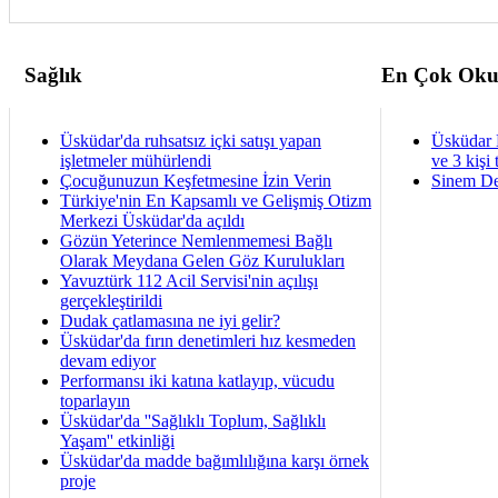
Sağlık
En Çok Oku
Üsküdar'da ruhsatsız içki satışı yapan
Üsküdar 
işletmeler mühürlendi
ve 3 kişi 
Çocuğunuzun Keşfetmesine İzin Verin
Sinem De
Türkiye'nin En Kapsamlı ve Gelişmiş Otizm
Merkezi Üsküdar'da açıldı
Gözün Yeterince Nemlenmemesi Bağlı
Olarak Meydana Gelen Göz Kurulukları
Yavuztürk 112 Acil Servisi'nin açılışı
gerçekleştirildi
Dudak çatlamasına ne iyi gelir?
Üsküdar'da fırın denetimleri hız kesmeden
devam ediyor
Performansı iki katına katlayıp, vücudu
toparlayın
Üsküdar'da ''Sağlıklı Toplum, Sağlıklı
Yaşam'' etkinliği
Üsküdar'da madde bağımlılığına karşı örnek
proje