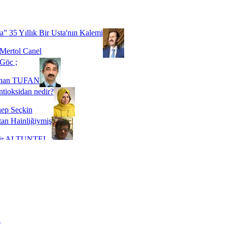
Biz buyuz...
 SOYSEVİNÇ
a” 35 Yıllık Bir Usta'nın Kalemi
Mertol Canel
Göç ;
ihan TUFAN
tioksidan nedir?
ep Seçkin
an Hainliğiymiş
kir ALTUNTEL
adde Bağımlılığı
t Kaymakçı
 Bir Süre De Olsa Burdayız
aş ŞENEL
ti Kalmadı Üstadım!
ı