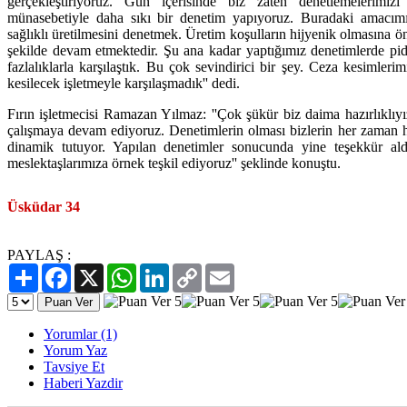
gerçekleştiriyoruz. Gün içerisinde biz zaten denetlemelerimi
münasebetiyle daha sıkı bir denetim yapıyoruz. Buradaki amacımı
sağlıklı üretilmesini denetmek. Üretim koşulların hijyenik olmasına 
şekilde devam etmektedir. Şu ana kadar yaptığımız denetimlerde pi
fazlalıklarla karşılaştık. Bu çok sevindirici bir şey. Ceza kesimler
kesilecek işletmeyle karşılaşmadık'' dedi.
Fırın işletmecisi Ramazan Yılmaz: ''Çok şükür biz daima hazırlıklıyız
çalışmaya devam ediyoruz. Denetimlerin olması bizlerin her zaman h
dinamik tutuyor. Yapılan denetimler sonucunda yine teşekkür ald
meslektaşlarımıza örnek teşkil ediyoruz'' şeklinde konuştu.
Üsküdar 34
PAYLAŞ :
Paylaş
Facebook
X
WhatsApp
LinkedIn
Copy
Email
Link
Yorumlar (1)
Yorum Yaz
Tavsiye Et
Haberi Yazdir