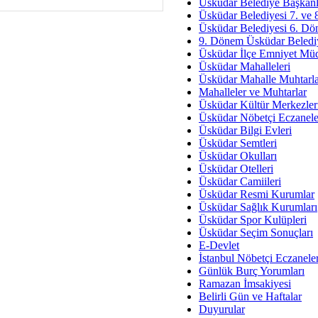
Av. Ş
Üsküdar Belediye Başkanl
Üsküdar Belediyesi 7. ve
İmar Sorunlarının Genel Ç
Üsküdar Belediyesi 6. Dö
9. Dönem Üsküdar Belediy
Çet
Üsküdar İlçe Emniyet Mü
Arakan Ner
Üsküdar Mahalleleri
Üsküdar Mahalle Muhtarla
Hüsam
Mahalleler ve Muhtarlar
Bayramın Mü
Üsküdar Kültür Merkezler
Üsküdar Nöbetçi Eczanele
Es
Üsküdar Bilgi Evleri
Ruhsal Yön
Üsküdar Semtleri
Üsküdar Okulları
Zülf
Üsküdar Otelleri
Üsküdar Kar
Üsküdar Camiileri
Üsküdar Resmi Kurumlar
Mus
Üsküdar Sağlık Kurumları
Üsküdar Spor Kulüpleri
Üsküdar Seçim Sonuçları
E-Devlet
İstanbul Nöbetçi Eczanele
Günlük Burç Yorumları
Ramazan İmsakiyesi
Belirli Gün ve Haftalar
Duyurular