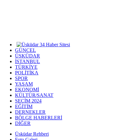
GÜNCEL
ÜSKÜDAR
İSTANBUL
TÜRKİYE
POLİTİKA
SPOR
YAŞAM
EKONOMİ
KÜLTÜR/SANAT
SEÇİM 2024
EĞİTİM
DERNEKLER
BÖLGE HABERLERİ
DİĞER
Üsküdar Rehberi
Foto Galeri