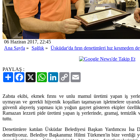
06 Haziran 2017, 22:45
Ana Sayfa
»
Sağlık
»
Üsküdar'da fırın denetimleri hız kesmeden d
PAYLAŞ :
Paylaş
Facebook
X
WhatsApp
LinkedIn
Copy
Email
Link
Zabıta ekibi, ekmek fırını ve unlu mamul üretimi yapan iş yerle
uymayan ve gerekli hijyenik koşulları taşımayan işletmelere uyarıd
güvenli alışveriş yapması için yoğun gayret gösteren ekipler özellik
Ramazan lezzeti pide üretimi yapan iş yerlerinde, gramaj, temizlik ve
tuttu.
Denetimlere katılan Üsküdar Belediyesi Başkan Yardımcısı İsa Do
denetliyoruz. Belediye Başkanımız Hilmi Türkmen'in bize verdiği y