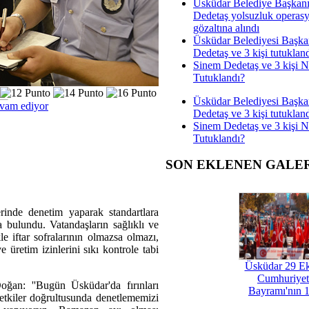
Üsküdar Belediye Başkan
Dedetaş yolsuzluk operas
gözaltına alındı
Üsküdar Belediyesi Başka
Dedetaş ve 3 kişi tutuklan
Sinem Dedetaş ve 3 kişi 
Tutuklandı?
Üsküdar Belediyesi Başka
evam ediyor
Dedetaş ve 3 kişi tutuklan
Sinem Dedetaş ve 3 kişi 
Tutuklandı?
SON EKLENEN GALE
rinde denetim yaparak standartlara
a bulundu. Vatandaşların sağlıklı ve
le iftar sofralarının olmazsa olmazı,
 üretim izinlerini sıkı kontrole tabi
Üsküdar 29 E
Cumhuriyet
ğan: ''Bugün Üsküdar'da fırınları
Bayramı'nın 1
etkiler doğrultusunda denetlememizi