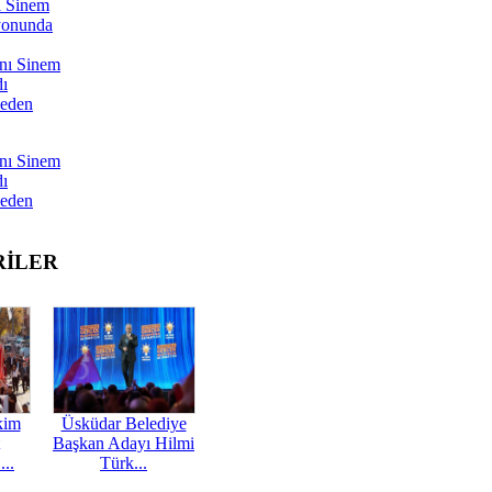
ı Sinem
yonunda
nı Sinem
dı
Neden
nı Sinem
dı
Neden
RİLER
kim
Üsküdar Belediye
Başkan Adayı Hilmi
...
Türk...