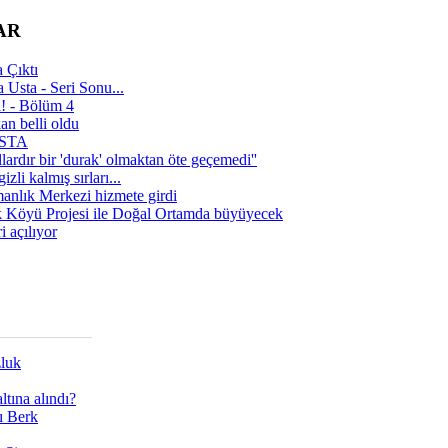
AR
 Çıktı
 Usta - Seri Sonu...
a! - Bölüm 4
n belli oldu
 USTA
lardır bir 'durak' olmaktan öte geçemedi''
zli kalmış sırları...
manlık Merkezi hizmete girdi
 Köyü Projesi ile Doğal Ortamda büyüyecek
i açılıyor
zluk
tına alındı?
ı Berk