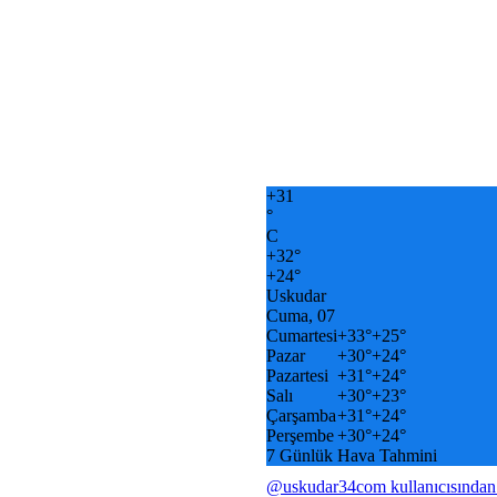
+
31
°
C
+
32°
+
24°
Uskudar
Cuma, 07
Cumartesi
+
33°
+
25°
Pazar
+
30°
+
24°
Pazartesi
+
31°
+
24°
Salı
+
30°
+
23°
Çarşamba
+
31°
+
24°
Perşembe
+
30°
+
24°
7 Günlük Hava Tahmini
@uskudar34com kullanıcısından