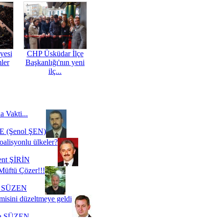
yesi
CHP Üsküdar İlçe
mler
Başkanlığı'nın yeni
ilç...
a Vakti...
 (Şenol ŞEN)
oalisyonlu ülkeler?
ent ŞİRİN
Müftü Çözer!!!
i SÜZEN
misini düzeltmeye geldi
a SÜZEN