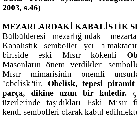
2003, s.46)
MEZARLARDAKİ KABALİSTİK 
Bülbülderesi mezarlığındaki mezarta
Kabalistik semboller yer almaktadı
biriside eski Mısır kökenli
Ob
Masonların önem verdikleri semboll
Mısır mimarisinin önemli unsurl
''obelisk''tir.
Obelisk, tepesi piramit
parça, dikine uzun bir kuledir.
çü
üzerlerinde taşıdıkları Eski Mısır f
kendi sembolleri olarak kabul edilmekte