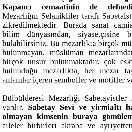
Kapancı cemaatinin de defnedil
Mezarlığın Selanikliler tarafı Sabetais
zikredilmektedir. Burada sanat camia
bilim dünyasından, siyasetçisine 
bulabilirsiniz. Bu mezarlıkta birçok m
bulunmayan, müslüman mezarlarından
birçok unsur bulunmaktadır. çok eski
bulunduğu mezarlıkta, her mezar taş
anlamlar içeren semboller ve motifler va
Bülbülderesi Mezarlığı Sabetayistler
vardır.
Sabetay Sevi ve yirmialtı h
olmayan kimsenin buraya gömülem
aileler birbirleri akraba ve ayrıyet