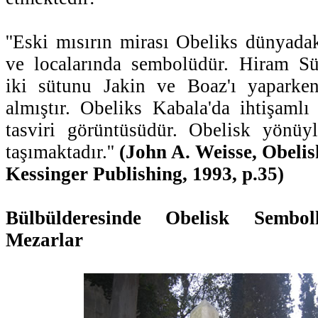
''Eski mısırın mirası Obeliks dünyada
ve localarında sembolüdür. Hiram S
iki sütunu Jakin ve Boaz'ı yaparke
almıştır. Obeliks Kabala'da ihtişamlı
tasviri görüntüsüdür. Obelisk yönüyl
taşımaktadır.''
(John A. Weisse, Obeli
Kessinger Publishing, 1993, p.35)
Bülbülderesinde Obelisk Sembol
Mezarlar