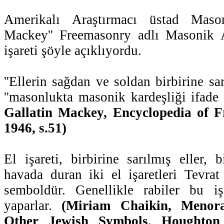
Amerikalı Araştırmacı üstad Mason
Mackey'' Freemasonry adlı Masonik 
işareti şöyle açıklıyordu.
''Ellerin sağdan ve soldan birbirine sar
''masonlukta masonik kardeşliği ifade 
Gallatin Mackey, Encyclopedia of F
1946, s.51)
El işareti, birbirine sarılmış eller, 
havada duran iki el işaretleri Tevrat
semboldür. Genellikle rabiler bu iş
yaparlar.
(Miriam Chaikin, Menor
Other Jewish Symbols, Houghton 