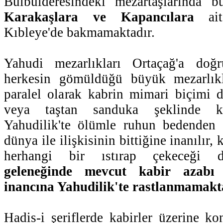
Bülbülderesindeki mezartaşlarında bu
Karakaşlara ve Kapancılara
ait
Kıbleye'de bakmamaktadır.
Yahudi mezarlıkları Ortaçağ'a doğr
herkesin gömüldüğü büyük mezarlıkl
paralel olarak kabrin mimari biçimi 
veya taştan sanduka şeklinde kab
Yahudilik'te ölümle ruhun bedenden 
dünya ile ilişkisinin bittiğine inanılır,
herhangi bir ıstırap çekeceği
geleneğinde mevcut kabir azabı
inancına Yahudilik'te rastlanmamakt
Hadis-i şeriflerde kabirler üzerine ko