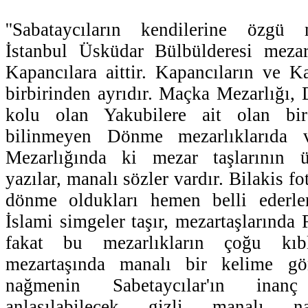
''Sabataycıların kendilerine özgü m
İstanbul Üsküdar Bülbülderesi mezar
Kapancılara aittir. Kapancıların ve Ka
birbirinden ayrıdır. Maçka Mezarlığı, 
kolu olan Yakubilere ait olan bir
bilinmeyen Dönme mezarlıklarıda va
Mezarlığında ki mezar taşlarının üz
yazılar, manalı sözler vardır. Bilakis fot
dönme oldukları hemen belli ederler
İslami simgeler taşır, mezartaşlarında
fakat bu mezarlıkların çoğu kı
mezartaşında manalı bir kelime g
nağmenin Sabetaycılar'ın inanç
anlaşılabilecek gizli manalı n