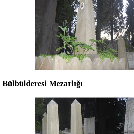
Bülbülderesi Mezarlığı