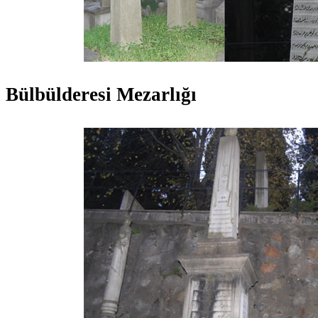
Bülbülderesi Mezarlığı