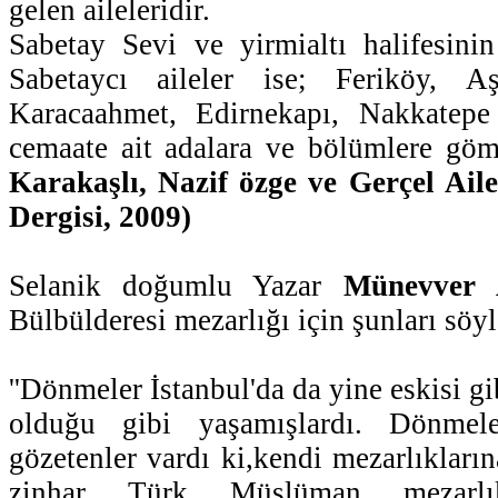
gelen aileleridir.
Sabetay Sevi ve yirmialtı halifesin
Sabetaycı aileler ise; Feriköy, Aş
Karacaahmet, Edirnekapı, Nakkatepe 
cemaate ait adalara ve bölümlere gö
Karakaşlı, Nazif özge ve Gerçel Aile
Dergisi, 2009)
Selanik doğumlu Yazar
Münevver 
Bülbülderesi mezarlığı için şunları söyl
''Dönmeler İstanbul'da da yine eskisi gi
olduğu gibi yaşamışlardı. Dönmel
gözetenler vardı ki,kendi mezarlıkları
zinhar Türk Müslüman mezarlı