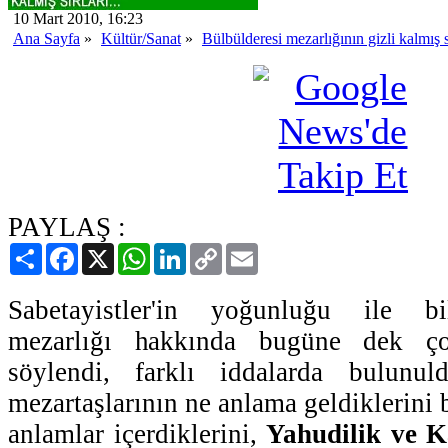
10 Mart 2010, 16:23
Ana Sayfa
»
Kültür/Sanat
»
Bülbülderesi mezarlığının gizli kalmış sı
PAYLAŞ :
Paylaş
Facebook
X
WhatsApp
LinkedIn
Copy
Email
Link
Sabetayistler'in yoğunluğu ile bi
mezarlığı hakkında bugüne dek ço
söylendi, farklı iddalarda bulunul
mezartaşlarının ne anlama geldiklerini 
anlamlar içerdiklerini,
Yahudilik ve K