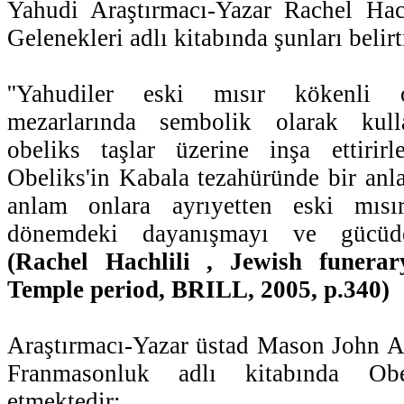
Yahudi Araştırmacı-Yazar Rachel Hac
Gelenekleri adlı kitabında şunları belir
''Yahudiler eski mısır kökenli o
mezarlarında sembolik olarak kulla
obeliks taşlar üzerine inşa ettirirl
Obeliks'in Kabala tezahüründe bir anl
anlam onlara ayrıyetten eski mısır
dönemdeki dayanışmayı ve gücüde h
(Rachel Hachlili , Jewish funera
Temple period, BRILL, 2005, p.340)
Araştırmacı-Yazar üstad Mason John A
Franmasonluk adlı kitabında Obel
etmektedir: