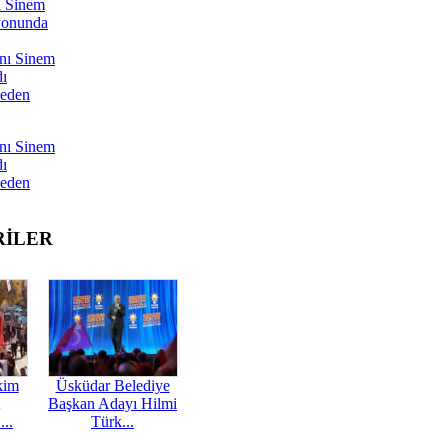
ı Sinem
yonunda
nı Sinem
dı
Neden
nı Sinem
dı
Neden
RİLER
kim
Üsküdar Belediye
Başkan Adayı Hilmi
...
Türk...