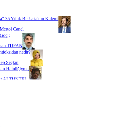
Biz buyuz...
 SOYSEVİNÇ
a” 35 Yıllık Bir Usta'nın Kalemi
Mertol Canel
Göç ;
ihan TUFAN
tioksidan nedir?
ep Seçkin
an Hainliğiymiş
kir ALTUNTEL
adde Bağımlılığı
t Kaymakçı
 Bir Süre De Olsa Burdayız
aş ŞENEL
ti Kalmadı Üstadım!
ı