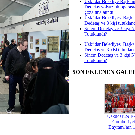
Üsküdar Belediye Başkan
Dedetaş yolsuzluk operas
gözaltına alındı
Üsküdar Belediyesi Başka
Dedetaş ve 3 kişi tutuklan
Sinem Dedetaş ve 3 kişi 
Tutuklandı?
Üsküdar Belediyesi Başka
Dedetaş ve 3 kişi tutuklan
Sinem Dedetaş ve 3 kişi 
Tutuklandı?
SON EKLENEN GALE
Üsküdar 29 E
Cumhuriyet
Bayramı'nın 1