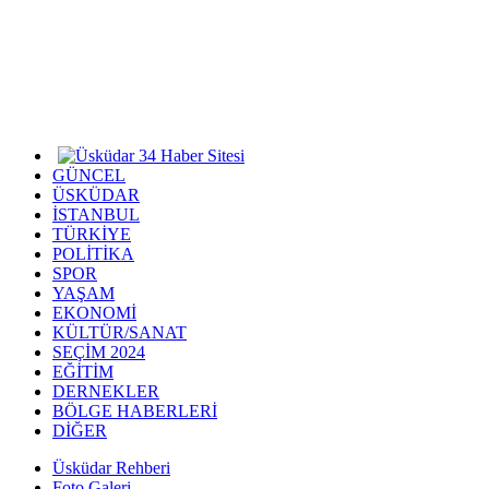
GÜNCEL
ÜSKÜDAR
İSTANBUL
TÜRKİYE
POLİTİKA
SPOR
YAŞAM
EKONOMİ
KÜLTÜR/SANAT
SEÇİM 2024
EĞİTİM
DERNEKLER
BÖLGE HABERLERİ
DİĞER
Üsküdar Rehberi
Foto Galeri