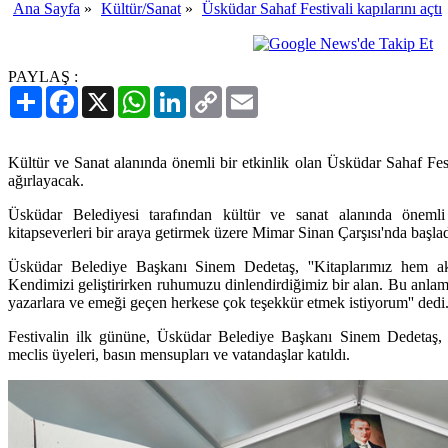
Ana Sayfa
»
Kültür/Sanat
»
Üsküdar Sahaf Festivali kapılarını açtı
PAYLAŞ :
Paylaş
Facebook
X
WhatsApp
LinkedIn
Copy
Email
Link
Kültür ve Sanat alanında önemli bir etkinlik olan Üsküdar Sahaf Fest
ağırlayacak.
Üsküdar Belediyesi tarafından kültür ve sanat alanında önemli 
kitapseverleri bir araya getirmek üzere Mimar Sinan Çarşısı'nda başlad
Üsküdar Belediye Başkanı Sinem Dedetaş, ''Kitaplarımız hem ak
Kendimizi geliştirirken ruhumuzu dinlendirdiğimiz bir alan. Bu anlam
yazarlara ve emeği geçen herkese çok teşekkür etmek istiyorum'' dedi
Festivalin ilk gününe, Üsküdar Belediye Başkanı Sinem Dedetaş,
meclis üyeleri, basın mensupları ve vatandaşlar katıldı.