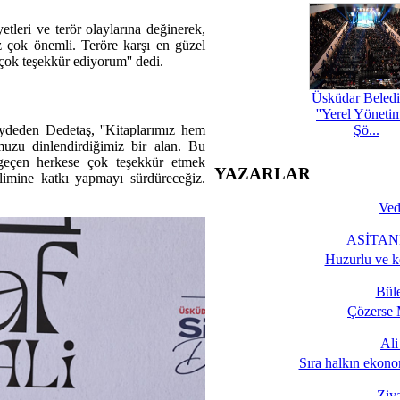
leri ve terör olaylarına değinerek,
 çok önemli. Teröre karşı en güzel
 çok teşekkür ediyorum'' dedi.
'
Üsküdar Beledi
''Yerel Yöneti
Şö...
ydeden Dedetaş, ''Kitaplarımız hem
muzu dinlendirdiğimiz bir alan. Bu
 geçen herkese çok teşekkür etmek
YAZARLAR
klimine katkı yapmayı sürdüreceğiz.
Ved
ASİTANE
Huzurlu ve k
Bül
Çözerse 
Al
Sıra halkın ekono
Ziy