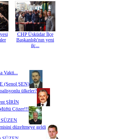
yesi
CHP Üsküdar İlçe
mler
Başkanlığı'nın yeni
ilç...
a Vakti...
 (Şenol ŞEN)
oalisyonlu ülkeler?
ent ŞİRİN
Müftü Çözer!!!
i SÜZEN
misini düzeltmeye geldi
a SÜZEN