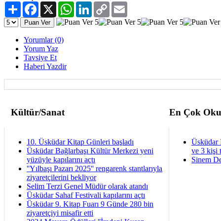
Paylaş
Facebook
X
WhatsApp
LinkedIn
Copy
Email
Link
Yorumlar (0)
Yorum Yaz
Tavsiye Et
Haberi Yazdir
Kültür/Sanat
En Çok Oku
10. Üsküdar Kitap Günleri başladı
Üsküdar 
Üsküdar Bağlarbaşı Kültür Merkezi yeni
ve 3 kişi 
yüzüyle kapılarını açtı
Sinem De
''Yılbaşı Pazarı 2025'' rengarenk stantlarıyla
ziyaretçilerini bekliyor
Selim Terzi Genel Müdür olarak atandı
Üsküdar Sahaf Festivali kapılarını açtı
Üsküdar 9. Kitap Fuarı 9 Günde 280 bin
ziyaretçiyi misafir etti