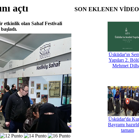
nı açtı
SON EKLENEN VİDE
 etkinlik olan Sahaf Festivali
başladı.
Üsküdar'ın Se
Yapıları 2. Böl
Mehmet Dilb
Üsküdar'da Ku
Bayramı hazırlık
tamam