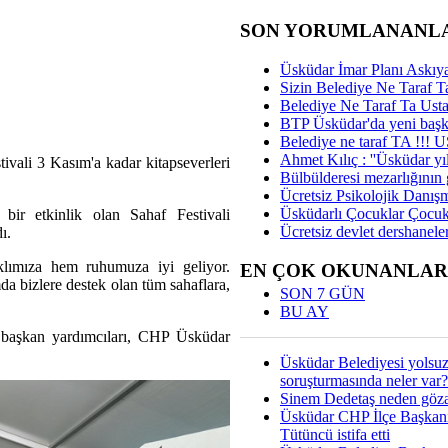
SON YORUMLANANL
Üsküdar İmar Planı Askıya
Sizin Belediye Ne Taraf Ta
Belediye Ne Taraf Ta Ust
BTP Üsküdar'da yeni başka
Belediye ne taraf TA !!!
Ahmet Kılıç : ''Üsküdar yıl
ivali 3 Kasım'a kadar kitapseverleri
Bülbülderesi mezarlığının gi
Ücretsiz Psikolojik Danış
Üsküdarlı Çocuklar Çocuk
bir etkinlik olan Sahaf Festivali
Ücretsiz devlet dershaneler
ı.
lımıza hem ruhumuza iyi geliyor.
EN ÇOK OKUNANLAR
da bizlere destek olan tüm sahaflara,
SON 7 GÜN
.
BU AY
 başkan yardımcıları, CHP Üsküdar
Üsküdar Belediyesi yolsu
soruşturmasında neler var?
Sinem Dedetaş neden gözal
Üsküdar CHP İlçe Başkan
Tütüncü istifa etti