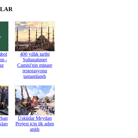
OLAR
mbol
400 yıllık tarihi
üm -
Sultanahmet
az
Camisi'nin minare
restorasyonu
tamamlandı
rban
Üsküdar Meydan
ları
Projesi için ilk adım
atıldı