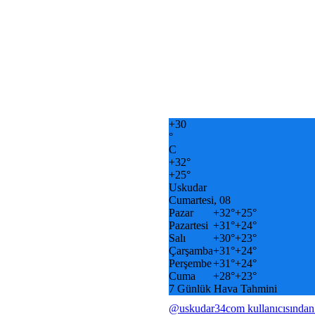
+
30
°
C
+
32°
+
25°
Uskudar
Cumartesi, 08
Pazar
+
32°
+
25°
Pazartesi
+
31°
+
24°
Salı
+
30°
+
23°
Çarşamba
+
31°
+
24°
Perşembe
+
31°
+
24°
Cuma
+
28°
+
23°
7 Günlük Hava Tahmini
@uskudar34com kullanıcısından