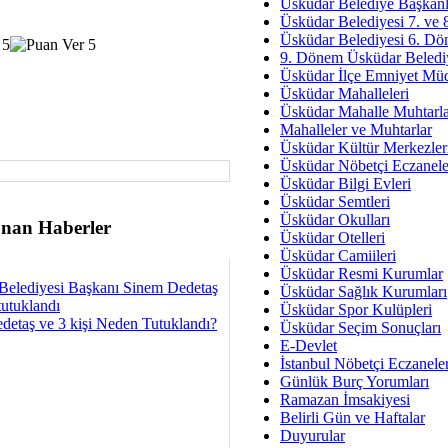
Av. Ş
Üsküdar Belediye Başkanl
Üsküdar Belediyesi 7. ve
İmar Sorunlarının Genel Ç
Üsküdar Belediyesi 6. Dö
9. Dönem Üsküdar Belediy
Çet
Üsküdar İlçe Emniyet Mü
Arakan Ner
Üsküdar Mahalleleri
Üsküdar Mahalle Muhtarla
Hüsam
Mahalleler ve Muhtarlar
Bayramın Mü
Üsküdar Kültür Merkezler
Üsküdar Nöbetçi Eczanele
Es
Üsküdar Bilgi Evleri
Ruhsal Yön
Üsküdar Semtleri
Üsküdar Okulları
nan Haberler
Zülf
Üsküdar Otelleri
Üsküdar Kar
Üsküdar Camiileri
Üsküdar Resmi Kurumlar
Belediyesi Başkanı Sinem Dedetaş
Mus
Üsküdar Sağlık Kurumları
tutuklandı
Üsküdar Spor Kulüpleri
detaş ve 3 kişi Neden Tutuklandı?
Üsküdar Seçim Sonuçları
E-Devlet
İstanbul Nöbetçi Eczanele
Günlük Burç Yorumları
Ramazan İmsakiyesi
Belirli Gün ve Haftalar
Duyurular