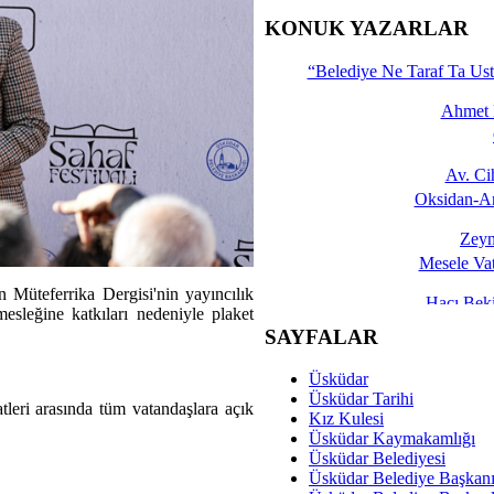
İşte 
KONUK YAZARLAR
Yalçın
“Belediye Ne Taraf Ta Ust
Ahmet 
Av. C
Oksidan-An
Zeyn
Mesele Vat
Müteferrika Dergisi'nin yayıncılık
Hacı Be
sleğine katkıları nedeniyle plaket
Okullarda M
SAYFALAR
Mesu
Üsküdar
Dünya Fani, Ama Kısa
Üsküdar Tarihi
tleri arasında tüm vatandaşlara açık
Kız Kulesi
Sav
Üsküdar Kaymakamlığı
Hukukun Adale
Üsküdar Belediyesi
Üsküdar Belediye Başkan