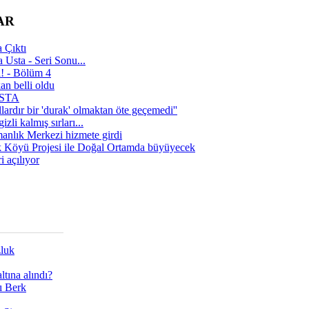
AR
 Çıktı
 Usta - Seri Sonu...
a! - Bölüm 4
n belli oldu
 USTA
lardır bir 'durak' olmaktan öte geçemedi''
zli kalmış sırları...
manlık Merkezi hizmete girdi
 Köyü Projesi ile Doğal Ortamda büyüyecek
i açılıyor
zluk
tına alındı?
ı Berk