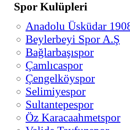
Spor Kulüpleri
Anadolu Üsküdar 190
Beylerbeyi Spor A.Ş
Bağlarbaşıspor
Çamlıcaspor
Çengelköyspor
Selimiyespor
Sultantepespor
Öz Karacaahmetspor