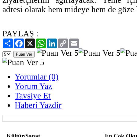
ziyaretçilerini ağırlayacak. Yeme i
adresi olarak hem mideye hem de göze 
PAYLAŞ :
Paylaş
Facebook
X
WhatsApp
LinkedIn
Copy
Email
Link
Yorumlar (0)
Yorum Yaz
Tavsiye Et
Haberi Yazdir
Kültür/Sanat
En Çok Oku