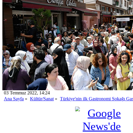
03 Temmuz 2022, 14:24
Ana Sayfa
»
Kültür/Sanat
»
Türkiye'nin ilk Gastronomi Sokağı Gast