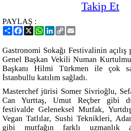
PAYLAŞ :
Paylaş
Facebook
X
WhatsApp
LinkedIn
Copy
Email
Link
Gastronomi Sokağı Festivalinin açılış
Genel Başkan Vekili Numan Kurtulmu
Başkanı Hilmi Türkmen ile çok sa
İstanbullu katılım sağladı.
Masterchef jürisi Somer Sivrioğlu, Se
Can Yurttaş, Umut Reçber gibi dü
festivalde Geleneksel Mutfak, Yurtdı
Vegan Tatlılar, Sushi Teknikleri, Ad
gibi mutfağın farklı uzmanlık a