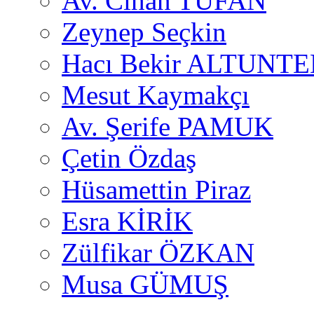
Av. Cihan TUFAN
Zeynep Seçkin
Hacı Bekir ALTUNTE
Mesut Kaymakçı
Av. Şerife PAMUK
Çetin Özdaş
Hüsamettin Piraz
Esra KİRİK
Zülfikar ÖZKAN
Musa GÜMUŞ