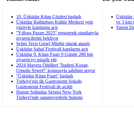
10. Üsküdar Kitap Günleri başladı
Üsküdar 
Üsküdar Bağlarbaşı Kültür Merkezi yeni
ve 3 kişi 
yüzüyle kapılarını açtı
Sinem De
''Yılbaşı Pazarı 2025'' rengarenk stantlarıyla
ziyaretçilerini bekliyor
Selim Terzi Genel Müdür olarak atandı
Üsküdar Sahaf Festivali kapılarını açtı
Üsküdar 9. Kitap Fuarı 9 Günde 280 bin
ziyaretçiyi misafir etti
2024 Mavera Ödülleri ''İradeni Kuşan,
Umudu Yeşert!'' konusuyla sahibini arıyor
''Üsküdar Kitap Fuarı'' başladı
Türkiye'nin ilk Gastronomi Sokağı
Gastronomi Festivali ile açıldı
Hanım Sultanlar Sergisi New York
Türkevi'nde sanatseverlerle buluştu