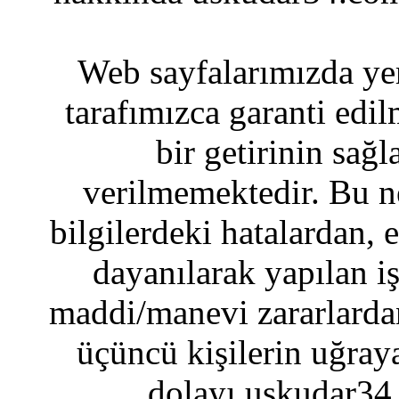
Web sayfalarımızda yer
tarafımızca garanti edil
bir getirinin sağ
verilmemektedir. Bu n
bilgilerdeki hatalardan, 
dayanılarak yapılan i
maddi/manevi zararlardan
üçüncü kişilerin uğraya
dolayı uskudar34