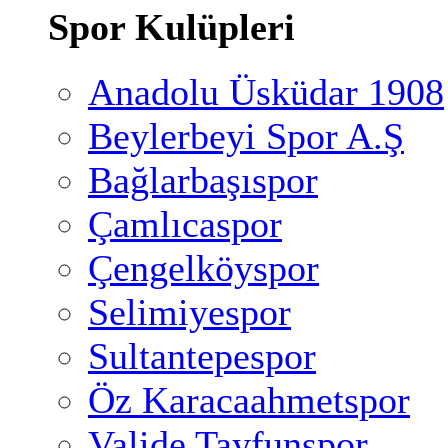
Spor Kulüpleri
Anadolu Üsküdar 1908
Beylerbeyi Spor A.Ş
Bağlarbaşıspor
Çamlıcaspor
Çengelköyspor
Selimiyespor
Sultantepespor
Öz Karacaahmetspor
Valide Tayfunspor