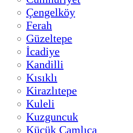
Çengelköy
Ferah
Güzeltepe
İcadiye
Kandilli
Kısıklı
Kirazlıtepe
Kuleli
Kuzguncuk
Küçük Çamlıca