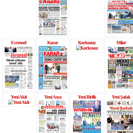
Evrensel
Karar
Korkusuz
Milat
Yeni Akit
Yeni Asya
Yeni Birlik
Yeni Şafak