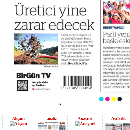
Akşam
analiz
Anayurt
Aydınlık