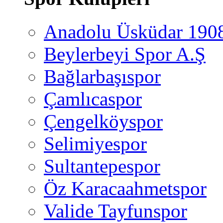
Anadolu Üsküdar 190
Beylerbeyi Spor A.Ş
Bağlarbaşıspor
Çamlıcaspor
Çengelköyspor
Selimiyespor
Sultantepespor
Öz Karacaahmetspor
Valide Tayfunspor