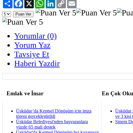
Paylaş
Facebook
X
WhatsApp
LinkedIn
Copy
Email
Link
Yorumlar (0)
Yorum Yaz
Tavsiye Et
Haberi Yazdir
Emlak ve İmar
En Çok Oku
Üsküdar’da Kentsel Dönüşüm için imza
Üsküdar 
töreni gerçekleştirildi
ve 3 kişi 
Üsküdar Belediyesi'nden başvuranlara
Sinem De
yüzde 65 mali destek
Üsküdar'da Kentsel Dönüşüm hız kazanıyor