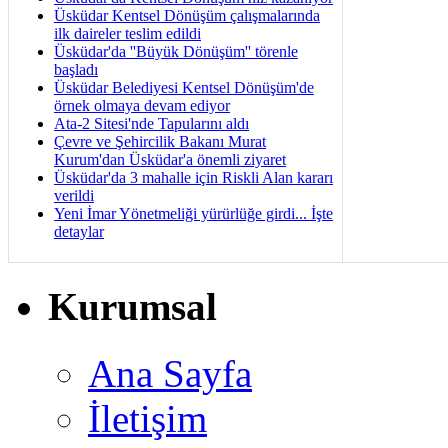
Üsküdar Kentsel Dönüşüm çalışmalarında
ilk daireler teslim edildi
Üsküdar'da ''Büyük Dönüşüm'' törenle
başladı
Üsküdar Belediyesi Kentsel Dönüşüm'de
örnek olmaya devam ediyor
Ata-2 Sitesi'nde Tapularını aldı
Çevre ve Şehircilik Bakanı Murat
Kurum'dan Üsküdar'a önemli ziyaret
Üsküdar'da 3 mahalle için Riskli Alan kararı
verildi
Yeni İmar Yönetmeliği yürürlüğe girdi... İşte
detaylar
Kurumsal
Ana Sayfa
İletişim