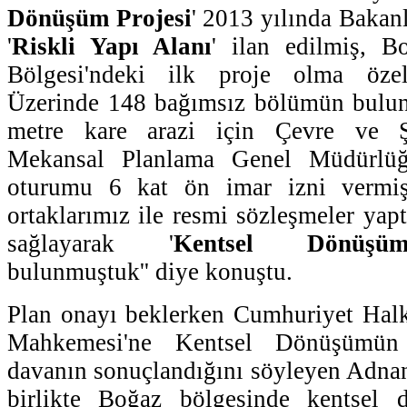
Dönüşüm Projesi
' 2013 yılında Bakan
'
Riskli Yapı Alanı
' ilan edilmiş, 
Bölgesi'ndeki ilk proje olma özell
Üzerinde 148 bağımsız bölümün bulu
metre kare arazi için Çevre ve Şe
Mekansal Planlama Genel Müdürlüğ
oturumu 6 kat ön imar izni vermişt
ortaklarımız ile resmi sözleşmeler yap
sağlayarak '
Kentsel Dönüşü
bulunmuştuk'' diye konuştu.
Plan onayı beklerken Cumhuriyet Halk
Mahkemesi'ne Kentsel Dönüşümün i
davanın sonuçlandığını söyleyen Adnan
birlikte Boğaz bölgesinde kentsel 