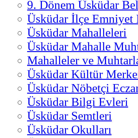
9. Dönem Üsküdar Bel
Üsküdar İlçe Emniyet
Üsküdar Mahalleleri
Üsküdar Mahalle Muht
Mahalleler ve Muhtarl
Üsküdar Kültür Merkez
Üsküdar Nöbetçi Ecza
Üsküdar Bilgi Evleri
Üsküdar Semtleri
Üsküdar Okulları