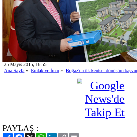
25 Mayıs 2015, 16:55
Ana Sayfa
»
Emlak ve İmar
»
Boğaz'da ilk kentsel dönüşüm başvur
PAYLAŞ :
Paylaş
Facebook
X
WhatsApp
LinkedIn
Copy
Email