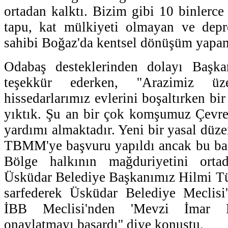
ortadan kalktı. Bizim gibi 10 binlerce 
tapu, kat mülkiyeti olmayan ve depr
sahibi Boğaz'da kentsel dönüşüm yapam
Odabaş desteklerinden dolayı Başk
teşekkür ederken, ''Arazimiz ü
hissedarlarımız evlerini boşaltırken bir
yıktık. Şu an bir çok komşumuz Çevre
yardımı almaktadır. Yeni bir yasal düz
TBMM'ye başvuru yapıldı ancak bu ba
Bölge halkının mağduriyetini orta
Üsküdar Belediye Başkanımız Hilmi T
sarfederek Üsküdar Belediye Meclisi
İBB Meclisi'nden 'Mevzi İmar Pla
onaylatmayı başardı'' diye konuştu.