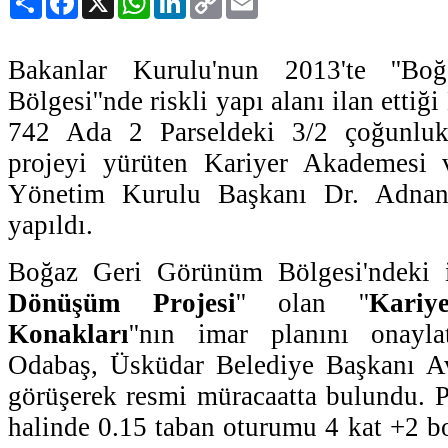
Link
Bakanlar Kurulu'nun 2013'te ''B
Bölgesi''nde riskli yapı alanı ilan etti
742 Ada 2 Parseldeki 3/2 çoğunluk
projeyi yürüten Kariyer Akademesi 
Yönetim Kurulu Başkanı Dr. Adnan
yapıldı.
Boğaz Geri Görünüm Bölgesi'ndeki i
Dönüşüm Projesi
'' olan ''
Kariy
Konakları
''nın imar planını onay
Odabaş, Üsküdar Belediye Başkanı A
görüşerek resmi müracaatta bulundu. 
halinde 0.15 taban oturumu 4 kat +2 b