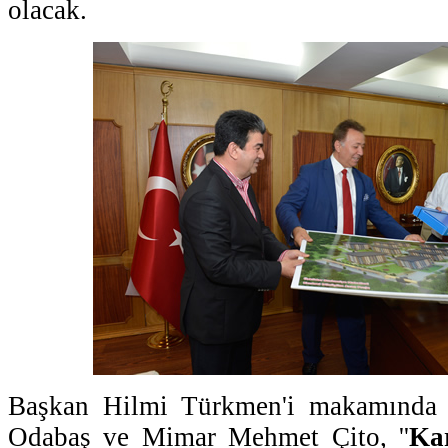
olacak.
Başkan Hilmi Türkmen'i makamında 
Odabaş ve Mimar Mehmet Çito, ''
Ka