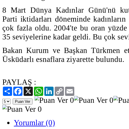
8 Mart Dünya Kadınlar Günü'nü ku
Parti iktidarları döneminde kadınların
çok fazla oldu. 2004'te bu oran yüzde
35 seviyelerine kadar geldi. Bu çok sevin
Bakan Kurum ve Başkan Türkmen etki
Üsküdarlı esnaflara ziyarette bulundu.
PAYLAŞ :
Paylaş
Facebook
X
WhatsApp
LinkedIn
Copy
Email
Link
Yorumlar (0)