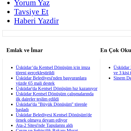
Yorum Yaz
Tavsiye Et
Haberi Yazdir
Emlak ve İmar
En Çok Oku
Üsküdar’da Kentsel Dönüşüm için imza
Üsküdar 
töreni gerçekleştirildi
ve 3 kişi 
Üsküdar Belediyesi'nden başvuranlara
Sinem De
yüzde 65 mali destek
Üsküdar'da Kentsel Dönüşüm hız kazanıyor
Üsküdar Kentsel Dönüşüm çalışmalarında
ilk daireler teslim edildi
Üsküdar'da ''Büyük Dönüşüm'' törenle
başladı
Üsküdar Belediyesi Kentsel Dönüşüm'de
örnek olmaya devam ediyor
Ata-2 Sitesi'nde Tapularını aldı
Çevre ve Şehircilik Bakanı Murat