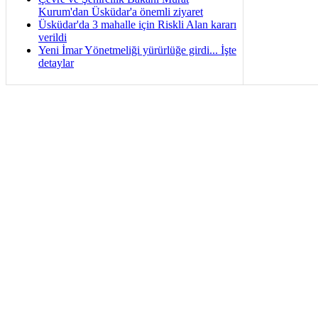
Kurum'dan Üsküdar'a önemli ziyaret
Üsküdar'da 3 mahalle için Riskli Alan kararı
verildi
Yeni İmar Yönetmeliği yürürlüğe girdi... İşte
detaylar