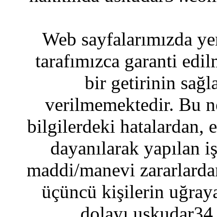
Web sayfalarımızda yer
tarafımızca garanti edil
bir getirinin sağ
verilmemektedir. Bu n
bilgilerdeki hatalardan, 
dayanılarak yapılan i
maddi/manevi zararlardan
üçüncü kişilerin uğraya
dolayı uskudar34