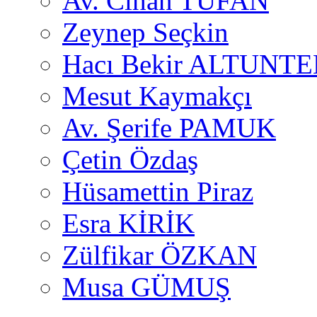
Av. Cihan TUFAN
Zeynep Seçkin
Hacı Bekir ALTUNTE
Mesut Kaymakçı
Av. Şerife PAMUK
Çetin Özdaş
Hüsamettin Piraz
Esra KİRİK
Zülfikar ÖZKAN
Musa GÜMUŞ