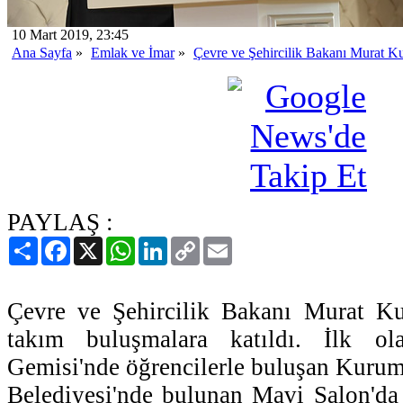
10 Mart 2019, 23:45
Ana Sayfa
»
Emlak ve İmar
»
Çevre ve Şehircilik Bakanı Murat K
PAYLAŞ :
Paylaş
Facebook
X
WhatsApp
LinkedIn
Copy
Email
Link
Çevre ve Şehircilik Bakanı Murat K
takım buluşmalara katıldı. İlk ol
Gemisi'nde öğrencilerle buluşan Kuru
Belediyesi'nde bulunan Mavi Salon'da