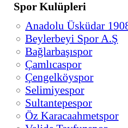
Spor Kulüpleri
Anadolu Üsküdar 190
Beylerbeyi Spor A.Ş
Bağlarbaşıspor
Çamlıcaspor
Çengelköyspor
Selimiyespor
Sultantepespor
Öz Karacaahmetspor