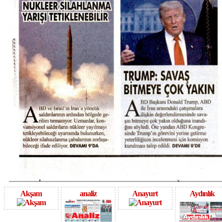
Akşam
analiz
Anayurt
Aydınlık