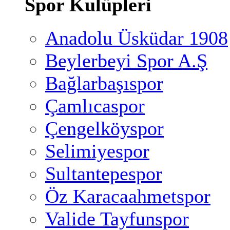
Spor Kulüpleri
Anadolu Üsküdar 1908
Beylerbeyi Spor A.Ş
Bağlarbaşıspor
Çamlıcaspor
Çengelköyspor
Selimiyespor
Sultantepespor
Öz Karacaahmetspor
Valide Tayfunspor