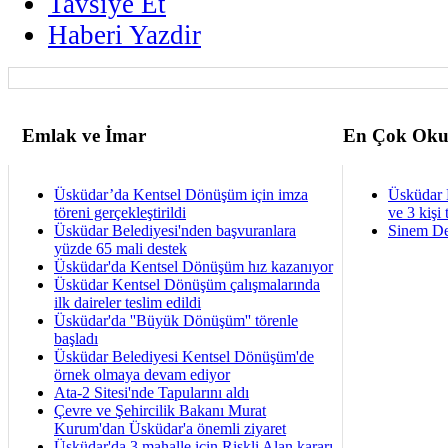
Tavsiye Et
Haberi Yazdir
Emlak ve İmar
En Çok Oku
Üsküdar’da Kentsel Dönüşüm için imza
Üsküdar 
töreni gerçekleştirildi
ve 3 kişi 
Üsküdar Belediyesi'nden başvuranlara
Sinem De
yüzde 65 mali destek
Üsküdar'da Kentsel Dönüşüm hız kazanıyor
Üsküdar Kentsel Dönüşüm çalışmalarında
ilk daireler teslim edildi
Üsküdar'da ''Büyük Dönüşüm'' törenle
başladı
Üsküdar Belediyesi Kentsel Dönüşüm'de
örnek olmaya devam ediyor
Ata-2 Sitesi'nde Tapularını aldı
Çevre ve Şehircilik Bakanı Murat
Kurum'dan Üsküdar'a önemli ziyaret
Üsküdar'da 3 mahalle için Riskli Alan kararı