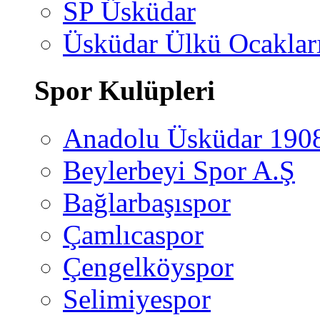
SP Üsküdar
Üsküdar Ülkü Ocaklar
Spor Kulüpleri
Anadolu Üsküdar 190
Beylerbeyi Spor A.Ş
Bağlarbaşıspor
Çamlıcaspor
Çengelköyspor
Selimiyespor