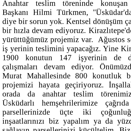
Anahtar teslim töreninde konuşan
Başkanı Hilmi Türkmen, ''Üsküdar'd
diye bir sorun yok. Kentsel dönüşüm ç
bir hızla devam ediyoruz. Kirazlıtepe'd
yürüttüğümüz projemiz var. Ağustos s
iş yerinin teslimini yapacağız. Yine Ki
1900 konutun 147 işyerinin de 
çalışmaları devam ediyor. Önümüzd
Murat Mahallesinde 800 konutluk b
projemizi hayata geçiriyoruz. İnşal
orada da anahtar teslim törenimi
Üsküdarlı hemşehrilerimize çağrı
parsellerinizde üçte iki çoğunlu
inşaatlarınızı biz yapalım ya da yüz
sağlayın parsellerinizi küçültelim. Bi