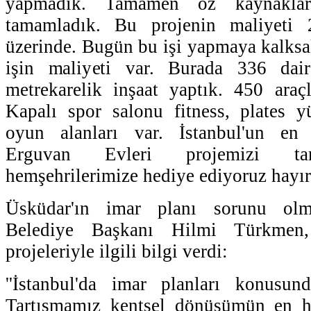
yapmadık. Tamamen öz kaynaklar
tamamladık. Bu projenin maliyeti 
üzerinde. Bugün bu işi yapmaya kalksa
işin maliyeti var. Burada 336 dai
metrekarelik inşaat yaptık. 450 araç
Kapalı spor salonu fitness, plates
oyun alanları var. İstanbul'un en
Erguvan Evleri projemizi tam
hemşehrilerimize hediye ediyoruz hayırl
Üsküdar'ın imar planı sorunu olm
Belediye Başkanı Hilmi Türkmen
projeleriyle ilgili bilgi verdi:
''İstanbul'da imar planları konusun
Tartışmamız kentsel dönüşümün en ha