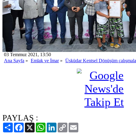
03 Temmuz 2021, 13:50
Ana Sayfa
»
Emlak ve İmar
»
Üsküdar Kentsel Dönüşüm çalışmaların
PAYLAŞ :
Paylaş
Facebook
X
WhatsApp
LinkedIn
Copy
Email
Link