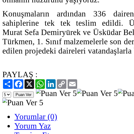
Konuşmaların ardından 336 dairen
sahiplerine tek tek teslim edildi.
Murat Sefa Demiryürek ve Üsküdar Bel
Türkmen, 1. Sınıf malzemelerle son der
edilen projedeki daireleri vatandaşlarla 
PAYLAŞ :
Paylaş
Facebook
X
WhatsApp
LinkedIn
Copy
Email
Link
Yorumlar (0)
Yorum Yaz