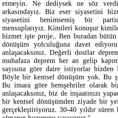
etmeyin. Ne dediysek ne söz verd
arkasındayız. Biz eser siyasetini hiz
siyasetini benimsemiş bir part
mensuplarıyız. Kimileri konuşur kimiler
hizmet işte proje.. Ben buradan bütün
dönüşüm yolculuğuna davet ediyoru
anlaşacaksınız. Değerli dostlar depre
muhafaza deprem her an gelip kapımı
sayısına göre daire istiyorlar bizden
Böyle bir kentsel dönüşüm yok. Bu şe
Bu imara göre hemşehriler olarak bir
anlaşacaksınız, biz de inşaatınızı yap
bir kentsel dönüşümden ziyade bir y
gerçekleştiriyoruz. 30-40 yıldır süren
olmanın huzurunu yaşıyoruz.''