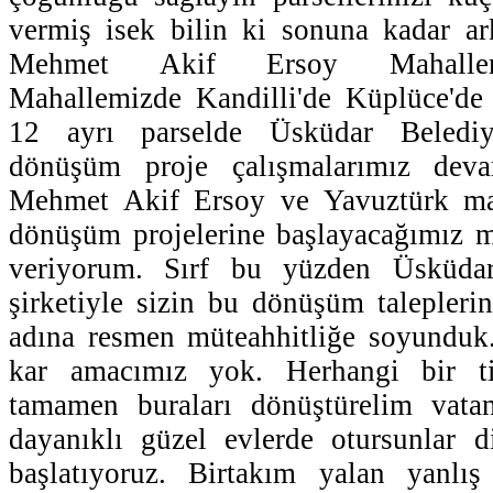
vermiş isek bilin ki sonuna kadar ar
Mehmet Akif Ersoy Mahallem
Mahallemizde Kandilli'de Küplüce'de 
12 ayrı parselde Üsküdar Belediy
dönüşüm proje çalışmalarımız dev
Mehmet Akif Ersoy ve Yavuztürk mah
dönüşüm projelerine başlayacağımız m
veriyorum. Sırf bu yüzden Üsküdar
şirketiyle sizin bu dönüşüm talepleri
adına resmen müteahhitliğe soyunduk
kar amacımız yok. Herhangi bir t
tamamen buraları dönüştürelim vata
dayanıklı güzel evlerde otursunlar 
başlatıyoruz. Birtakım yalan yanlış 