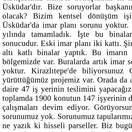
Üsküdar'dır. Bize soruyorlar başkan
olacak? Bizim kentsel dönüşüm iş
Üsküdar'da imar planı sorunu yoktur.
yılında tamamladık. İşte bu binala
sonucudur. Eski imar planı iki kattı. 
altı katlı binalar yaptık. Bu imarın
bölgemizde var. Buralarda artık imar s
yoktur. Kirazlıtepe'de biliyorsunuz 
yürüttüğümüz projemiz var. Orada da 
daire 47 iş yerinin teslimini yapacağız
toplamda 1900 konutun 147 işyerinin 
çalışmaları devim ediyor. Görüyorsun
sorunumuz yok. Sorunumuz tapularımız 
ne yazık ki hisseli parseller. Biz bug