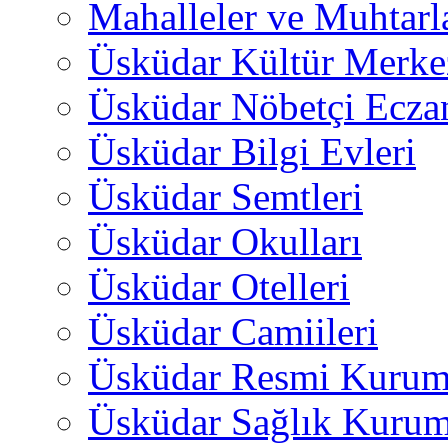
Mahalleler ve Muhtarl
Üsküdar Kültür Merkez
Üsküdar Nöbetçi Ecza
Üsküdar Bilgi Evleri
Üsküdar Semtleri
Üsküdar Okulları
Üsküdar Otelleri
Üsküdar Camiileri
Üsküdar Resmi Kurum
Üsküdar Sağlık Kurum