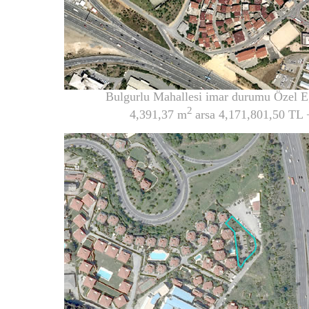
Bulgurlu Mahallesi imar durumu Özel Eğ
2
4,391,37 m
arsa 4,171,801,50 T