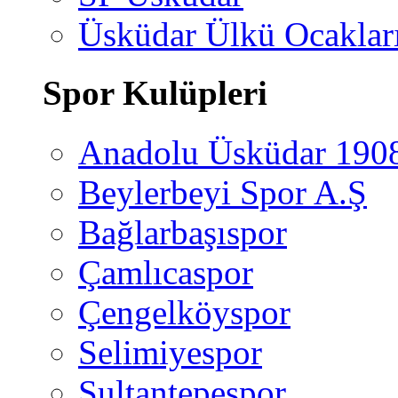
Üsküdar Ülkü Ocaklar
Spor Kulüpleri
Anadolu Üsküdar 190
Beylerbeyi Spor A.Ş
Bağlarbaşıspor
Çamlıcaspor
Çengelköyspor
Selimiyespor
Sultantepespor