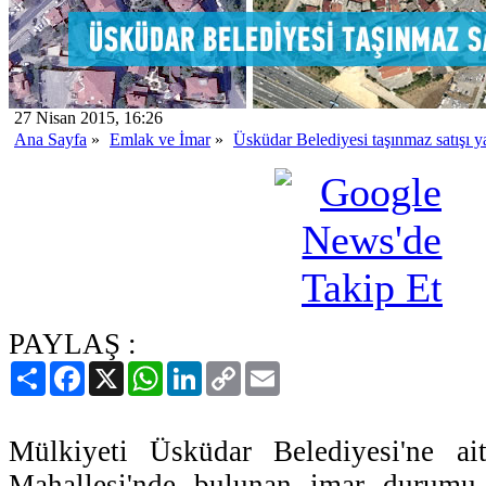
27 Nisan 2015, 16:26
Ana Sayfa
»
Emlak ve İmar
»
Üsküdar Belediyesi taşınmaz satışı 
PAYLAŞ :
Paylaş
Facebook
X
WhatsApp
LinkedIn
Copy
Email
Link
Mülkiyeti Üsküdar Belediyesi'ne ai
Mahallesi'nde bulunan imar durumu 