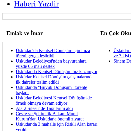
Haberi Yazdir
Emlak ve İmar
En Çok Oku
Üsküdar’da Kentsel Dönüşüm için imza
Üsküdar 
töreni gerçekleştirildi
ve 3 kişi 
Üsküdar Belediyesi'nden başvuranlara
Sinem De
yüzde 65 mali destek
Üsküdar'da Kentsel Dönüşüm hız kazanıyor
Üsküdar Kentsel Dönüşüm çalışmalarında
ilk daireler teslim edildi
Üsküdar'da ''Büyük Dönüşüm'' törenle
başladı
Üsküdar Belediyesi Kentsel Dönüşüm'de
örnek olmaya devam ediyor
Ata-2 Sitesi'nde Tapularını aldı
Çevre ve Şehircilik Bakanı Murat
Kurum'dan Üsküdar'a önemli ziyaret
Üsküdar'da 3 mahalle için Riskli Alan kararı
verildi