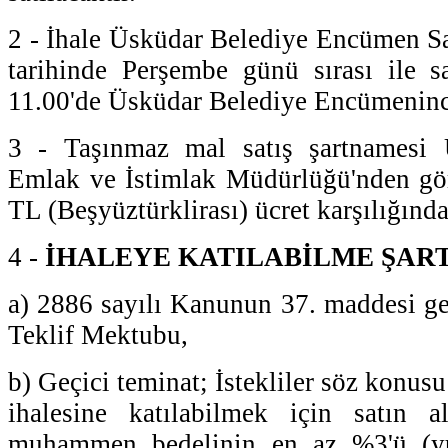
2 - İhale Üsküdar Belediye Encümen S
tarihinde Perşembe günü sırası ile s
11.00'de Üsküdar Belediye Encümenince
3 - Taşınmaz mal satış şartnamesi 
Emlak ve İstimlak Müdürlüğü'nden gör
TL (Beşyüztürklirası) ücret karşılığında 
4 -
İHALEYE KATILABİLME ŞAR
a) 2886 sayılı Kanunun 37. maddesi ge
Teklif Mektubu,
b) Geçici teminat; İstekliler söz konus
ihalesine katılabilmek için satın al
muhammen bedelinin en az %3'ü (yü