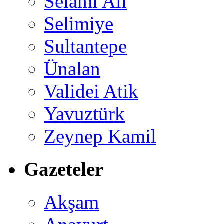
Selami Ali
Selimiye
Sultantepe
Ünalan
Validei Atik
Yavuztürk
Zeynep Kamil
Gazeteler
Akşam