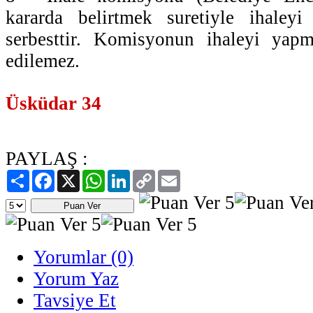
kararda belirtmek suretiyle ihaley
serbesttir. Komisyonun ihaleyi yapm
edilemez.
Üsküdar 34
PAYLAŞ :
Paylaş
Facebook
X
WhatsApp
LinkedIn
Copy
Email
Link
Yorumlar (0)
Yorum Yaz
Tavsiye Et