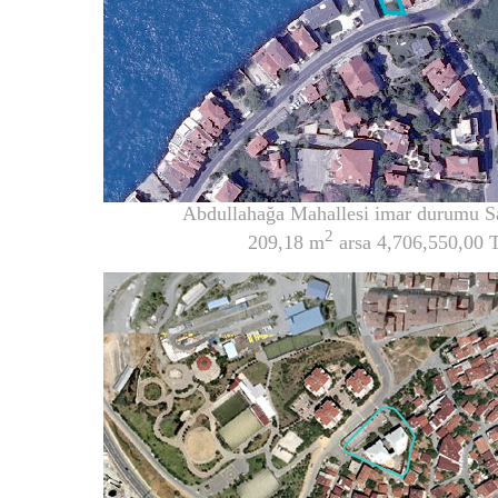
Abdullahağa Mahallesi imar durumu Sa
2
209,18 m
arsa 4,706,550,00 