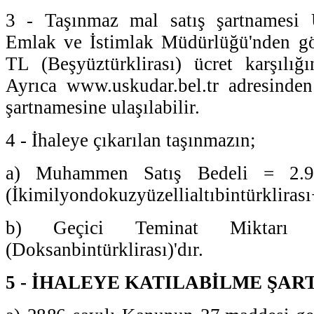
3 - Taşınmaz mal satış şartnamesi 
Emlak ve İstimlak Müdürlüğü'nden gör
TL (Beşyüztürklirası) ücret karşılığın
Ayrıca www.uskudar.bel.tr adresinden
şartnamesine ulaşılabilir.
4 - İhaleye çıkarılan taşınmazın;
a) Muhammen Satış Bedeli = 2.9
(İkimilyondokuzyüzellialtıbintürklira
b) Geçici Teminat Miktarı 
(Doksanbintürklirası)'dır.
5 - İHALEYE KATILABİLME ŞAR