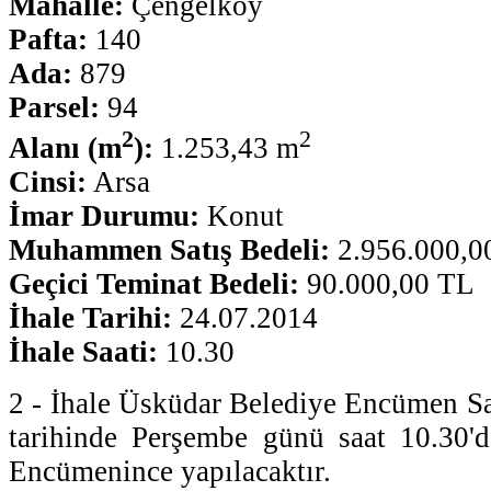
Mahalle:
Çengelköy
Pafta:
140
Ada:
879
Parsel:
94
2
2
Alanı (m
):
1.253,43 m
Cinsi:
Arsa
İmar Durumu:
Konut
Muhammen Satış Bedeli:
2.956.000,
Geçici Teminat Bedeli:
90.000,00 TL
İhale Tarihi:
24.07.2014
İhale Saati:
10.30
2 - İhale Üsküdar Belediye Encümen S
tarihinde Perşembe günü saat 10.30'
Encümenince yapılacaktır.