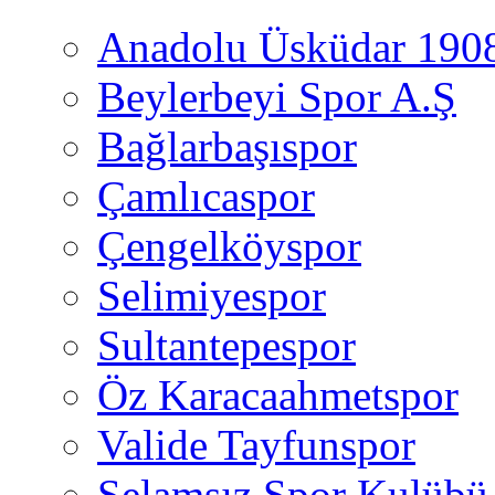
Anadolu Üsküdar 190
Beylerbeyi Spor A.Ş
Bağlarbaşıspor
Çamlıcaspor
Çengelköyspor
Selimiyespor
Sultantepespor
Öz Karacaahmetspor
Valide Tayfunspor
Selamsız Spor Kulübü