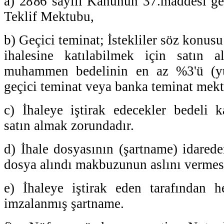
a) 2886 sayılı Kanunun 37.maddesi ge
Teklif Mektubu,
b) Geçici teminat; İstekliler söz konus
ihalesine katılabilmek için satın al
muhammen bedelinin en az %3'ü (yü
geçici teminat veya banka teminat mekt
c) İhaleye iştirak edecekler bedeli k
satın almak zorundadır.
d) İhale dosyasının (şartname) idarede
dosya alındı makbuzunun aslını vermes
e) İhaleye iştirak eden tarafından h
imzalanmış şartname.