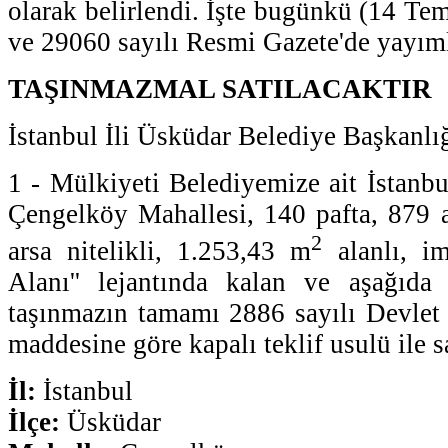
olarak belirlendi. İşte bugünkü (14 Te
ve 29060 sayılı Resmi Gazete'de yayıml
TAŞINMAZMAL SATILACAKTIR
İstanbul İli Üsküdar Belediye Başkanlı
1 - Mülkiyeti Belediyemize ait İstanbul
Çengelköy Mahallesi, 140 pafta, 879 ad
2
arsa nitelikli, 1.253,43 m
alanlı, im
Alanı'' lejantında kalan ve aşağıda ni
taşınmazın tamamı 2886 sayılı Devlet 
maddesine göre kapalı teklif usulü ile sa
İl:
İstanbul
İlçe:
Üsküdar