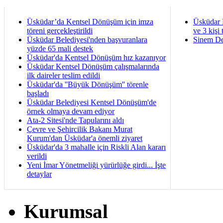
Üsküdar’da Kentsel Dönüşüm için imza
Üsküdar 
töreni gerçekleştirildi
ve 3 kişi 
Üsküdar Belediyesi'nden başvuranlara
Sinem De
yüzde 65 mali destek
Üsküdar'da Kentsel Dönüşüm hız kazanıyor
Üsküdar Kentsel Dönüşüm çalışmalarında
ilk daireler teslim edildi
Üsküdar'da ''Büyük Dönüşüm'' törenle
başladı
Üsküdar Belediyesi Kentsel Dönüşüm'de
örnek olmaya devam ediyor
Ata-2 Sitesi'nde Tapularını aldı
Çevre ve Şehircilik Bakanı Murat
Kurum'dan Üsküdar'a önemli ziyaret
Üsküdar'da 3 mahalle için Riskli Alan kararı
verildi
Yeni İmar Yönetmeliği yürürlüğe girdi... İşte
detaylar
Kurumsal