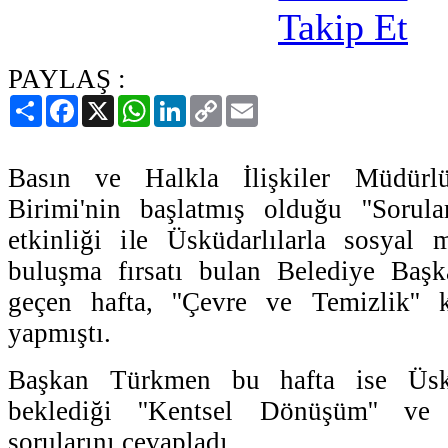
PAYLAŞ :
Paylaş
Facebook
X
WhatsApp
LinkedIn
Copy
Email
Link
Basın ve Halkla İlişkiler Müdür
Birimi'nin başlatmış olduğu ''Sorular
etkinliği ile Üsküdarlılarla sosyal
buluşma fırsatı bulan Belediye Baş
geçen hafta, ''Çevre ve Temizlik''
yapmıştı.
Başkan Türkmen bu hafta ise Üskü
beklediği ''Kentsel Dönüşüm'' ve 
sorularını cevapladı.