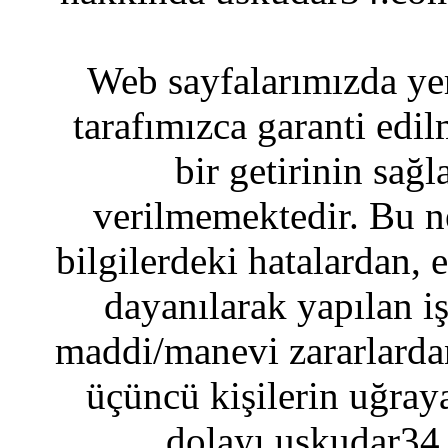
Web sayfalarımızda yer
tarafımızca garanti edil
bir getirinin sağ
verilmemektedir. Bu n
bilgilerdeki hatalardan, 
dayanılarak yapılan i
maddi/manevi zararlardan
üçüncü kişilerin uğraya
dolayı uskudar34