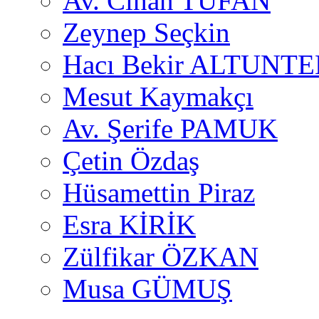
Av. Cihan TUFAN
Zeynep Seçkin
Hacı Bekir ALTUNTE
Mesut Kaymakçı
Av. Şerife PAMUK
Çetin Özdaş
Hüsamettin Piraz
Esra KİRİK
Zülfikar ÖZKAN
Musa GÜMUŞ