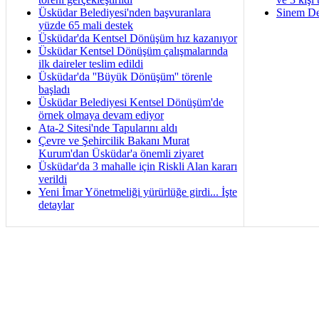
Üsküdar Belediyesi'nden başvuranlara
Sinem De
yüzde 65 mali destek
Üsküdar'da Kentsel Dönüşüm hız kazanıyor
Üsküdar Kentsel Dönüşüm çalışmalarında
ilk daireler teslim edildi
Üsküdar'da ''Büyük Dönüşüm'' törenle
başladı
Üsküdar Belediyesi Kentsel Dönüşüm'de
örnek olmaya devam ediyor
Ata-2 Sitesi'nde Tapularını aldı
Çevre ve Şehircilik Bakanı Murat
Kurum'dan Üsküdar'a önemli ziyaret
Üsküdar'da 3 mahalle için Riskli Alan kararı
verildi
Yeni İmar Yönetmeliği yürürlüğe girdi... İşte
detaylar