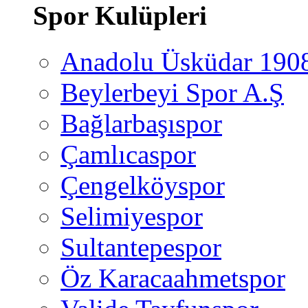
Spor Kulüpleri
Anadolu Üsküdar 190
Beylerbeyi Spor A.Ş
Bağlarbaşıspor
Çamlıcaspor
Çengelköyspor
Selimiyespor
Sultantepespor
Öz Karacaahmetspor