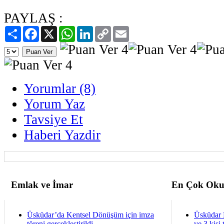
PAYLAŞ :
Paylaş
Facebook
X
WhatsApp
LinkedIn
Copy
Email
Link
Yorumlar (8)
Yorum Yaz
Tavsiye Et
Haberi Yazdir
Emlak ve İmar
En Çok Oku
Üsküdar’da Kentsel Dönüşüm için imza
Üsküdar 
töreni gerçekleştirildi
ve 3 kişi 