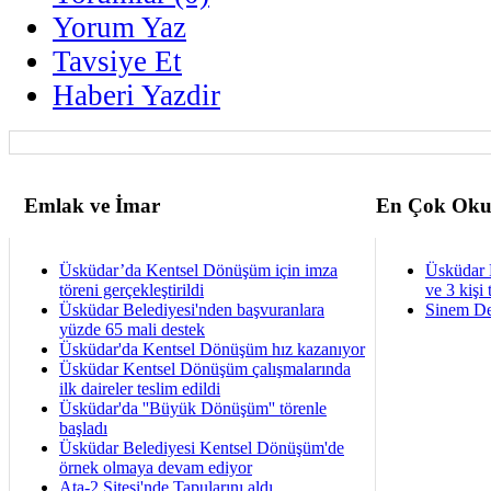
Yorum Yaz
Tavsiye Et
Haberi Yazdir
Emlak ve İmar
En Çok Oku
Üsküdar’da Kentsel Dönüşüm için imza
Üsküdar 
töreni gerçekleştirildi
ve 3 kişi 
Üsküdar Belediyesi'nden başvuranlara
Sinem De
yüzde 65 mali destek
Üsküdar'da Kentsel Dönüşüm hız kazanıyor
Üsküdar Kentsel Dönüşüm çalışmalarında
ilk daireler teslim edildi
Üsküdar'da ''Büyük Dönüşüm'' törenle
başladı
Üsküdar Belediyesi Kentsel Dönüşüm'de
örnek olmaya devam ediyor
Ata-2 Sitesi'nde Tapularını aldı