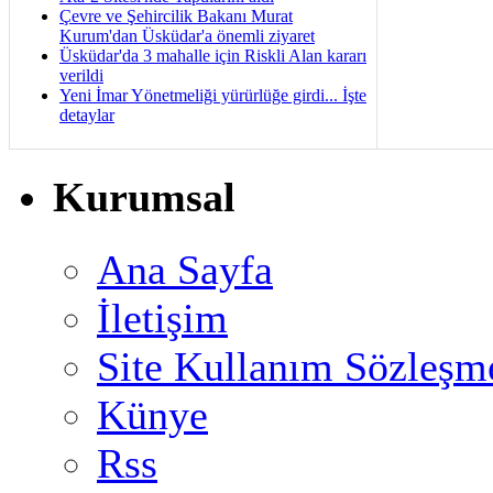
Çevre ve Şehircilik Bakanı Murat
Kurum'dan Üsküdar'a önemli ziyaret
Üsküdar'da 3 mahalle için Riskli Alan kararı
verildi
Yeni İmar Yönetmeliği yürürlüğe girdi... İşte
detaylar
Kurumsal
Ana Sayfa
İletişim
Site Kullanım Sözleşm
Künye
Rss