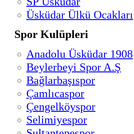
SP Üsküdar
Üsküdar Ülkü Ocakları
Spor Kulüpleri
Anadolu Üsküdar 1908
Beylerbeyi Spor A.Ş
Bağlarbaşıspor
Çamlıcaspor
Çengelköyspor
Selimiyespor
Sultantepespor