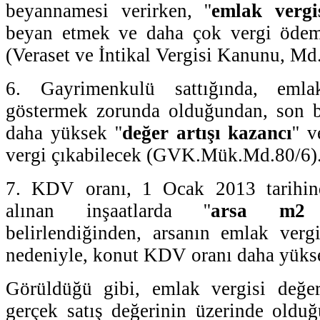
beyannamesi verirken, ''
emlak vergi
beyan etmek ve daha çok vergi ödem
(Veraset ve İntikal Vergisi Kanunu, Md
6. Gayrimenkulü sattığında, emla
göstermek zorunda olduğundan, son be
daha yüksek ''
değer artışı kazancı
'' 
vergi çıkabilecek (GVK.Mük.Md.80/6)
7. KDV oranı, 1 Ocak 2013 tarihind
alınan inşaatlarda ''
arsa m2 
belirlendiğinden, arsanın emlak vergi
nedeniyle, konut KDV oranı daha yükse
Görüldüğü gibi, emlak vergisi değe
gerçek satış değerinin üzerinde olduğu