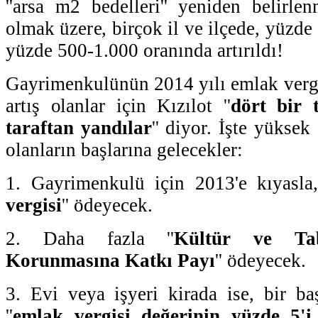
''arsa m2 bedelleri'' yeniden belirlen
olmak üzere, birçok il ve ilçede, yüzde
yüzde 500-1.000 oranında artırıldı!
Gayrimenkulünün 2014 yılı emlak verg
artış olanlar için Kızılot ''
dört bir 
taraftan yandılar
'' diyor. İşte yüksek
olanların başlarına gelecekler:
1. Gayrimenkulü için 2013'e kıyasla,
vergisi
'' ödeyecek.
2. Daha fazla ''
Kültür ve Tabi
Korunmasına Katkı Payı
'' ödeyecek.
3. Evi veya işyeri kirada ise, bir b
''
emlak vergisi değerinin yüzde 5'i