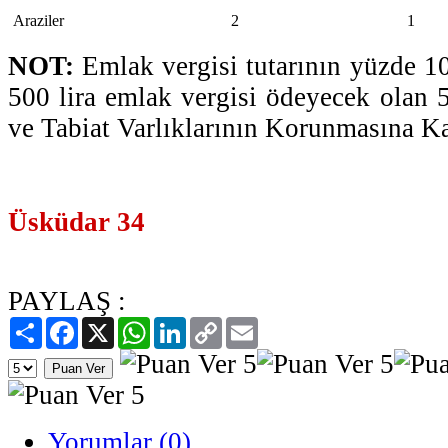
Araziler
2
1
NOT:
Emlak vergisi tutarının yüzde 10
500 lira emlak vergisi ödeyecek olan 5
ve Tabiat Varlıklarının Korunmasına Ka
Üsküdar 34
PAYLAŞ :
Paylaş
Facebook
X
WhatsApp
LinkedIn
Copy
Email
Link
Yorumlar (0)