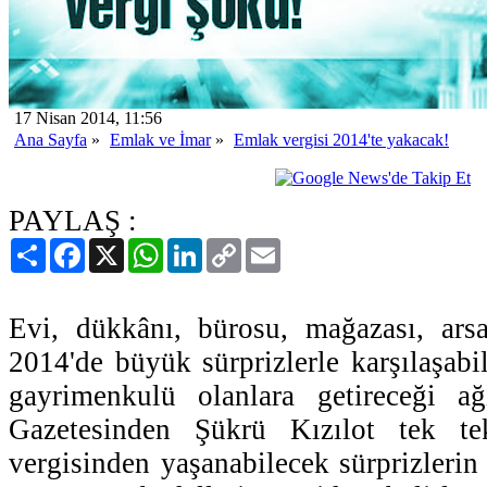
17 Nisan 2014, 11:56
Ana Sayfa
»
Emlak ve İmar
»
Emlak vergisi 2014'te yakacak!
PAYLAŞ :
Paylaş
Facebook
X
WhatsApp
LinkedIn
Copy
Email
Link
Evi, dükkânı, bürosu, mağazası, arsa
2014'de büyük sürprizlerle karşılaşabi
gayrimenkulü olanlara getireceği ağ
Gazetesinden Şükrü Kızılot tek te
vergisinden yaşanabilecek sürprizlerin