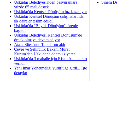
Üsküdar Belediyesi'nden başvuranlara
Sinem De
yüzde 65 mali destek
Üsküdar'da Kentsel Dönüşüm hız kazanıyor
Üsküdar Kentsel Dönüşüm çalışmalarında
ilk daireler teslim edildi
Üsküdar'da ''Büyük Dönüşüm'' törenle
başladı
Üsküdar Belediyesi Kentsel Dönüşüm'de
örnek olmaya devam ediyor
Ata-2 Sitesi'nde Tapularını aldı
Çevre ve Şehircilik Bakanı Murat
Kurum'dan Üsküdar'a önemli ziyaret
Üsküdar'da 3 mahalle için Riskli Alan kararı
verildi
Yeni İmar Yönetmeliği yürürlüğe girdi... İşte
detaylar