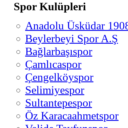
Spor Kulüpleri
Anadolu Üsküdar 190
Beylerbeyi Spor A.Ş
Bağlarbaşıspor
Çamlıcaspor
Çengelköyspor
Selimiyespor
Sultantepespor
Öz Karacaahmetspor