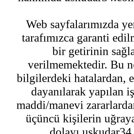
Web sayfalarımızda yer
tarafımızca garanti edil
bir getirinin sağ
verilmemektedir. Bu n
bilgilerdeki hatalardan, 
dayanılarak yapılan i
maddi/manevi zararlardan
üçüncü kişilerin uğraya
dolayı uskudar34