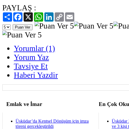
PAYLAŞ :
Paylaş
Facebook
X
WhatsApp
LinkedIn
Copy
Email
Link
Yorumlar (1)
Yorum Yaz
Tavsiye Et
Haberi Yazdir
Emlak ve İmar
En Çok Oku
Üsküdar’da Kentsel Dönüşüm için imza
Üsküdar 
töreni gerçekleştirildi
ve 3 kişi 