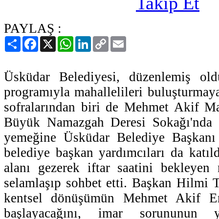
PAYLAŞ :
Paylaş
Facebook
X
WhatsApp
LinkedIn
Copy
Email
Link
Üsküdar Belediyesi, düzenlemiş old
programıyla mahallelileri buluşturmaya
sofralarından biri de Mehmet Akif Ma
Büyük Namazgah Deresi Sokağı'nda ger
yemeğine Üsküdar Belediye Başkan
belediye başkan yardımcıları da katı
alanı gezerek iftar saatini bekleyen 
selamlaşıp sohbet etti. Başkan Hilmi
kentsel dönüşümün Mehmet Akif Er
başlayacağını, imar sorununun 