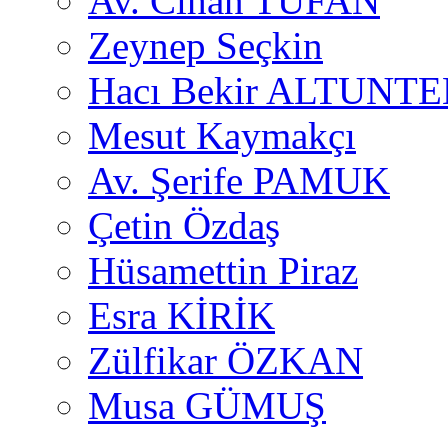
Av. Cihan TUFAN
Zeynep Seçkin
Hacı Bekir ALTUNTE
Mesut Kaymakçı
Av. Şerife PAMUK
Çetin Özdaş
Hüsamettin Piraz
Esra KİRİK
Zülfikar ÖZKAN
Musa GÜMUŞ