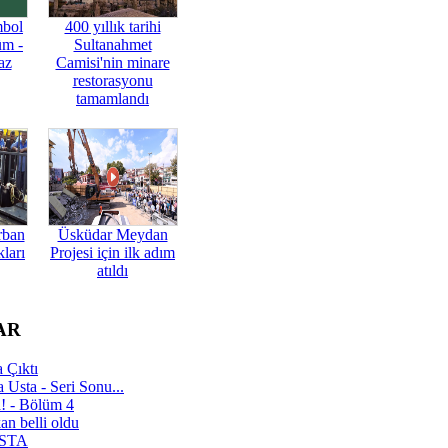
mbol
400 yıllık tarihi
üm -
Sultanahmet
az
Camisi'nin minare
restorasyonu
tamamlandı
rban
Üsküdar Meydan
ları
Projesi için ilk adım
atıldı
AR
 Çıktı
 Usta - Seri Sonu...
a! - Bölüm 4
n belli oldu
 USTA