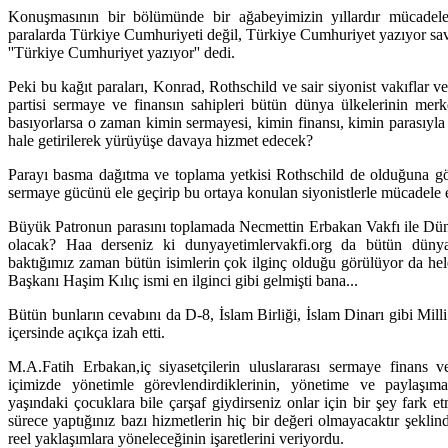
Konuşmasının bir bölümünde bir ağabeyimizin yıllardır mücadele 
paralarda Türkiye Cumhuriyeti değil, Türkiye Cumhuriyet yazıyor sa
''Türkiye Cumhuriyet yazıyor'' dedi.
Peki bu kağıt paraları, Konrad, Rothschild ve sair siyonist vakıflar ve
partisi sermaye ve finansın sahipleri bütün dünya ülkelerinin merk
basıyorlarsa o zaman kimin sermayesi, kimin finansı, kimin parasıy
hale getirilerek yürüyüşe davaya hizmet edecek?
Parayı basma dağıtma ve toplama yetkisi Rothschild de olduğuna gö
sermaye gücünü ele geçirip bu ortaya konulan siyonistlerle mücadele 
Büyük Patronun parasını toplamada Necmettin Erbakan Vakfı ile Düny
olacak? Haa derseniz ki dunyayetimlervakfi.org da bütün düny
baktığımız zaman bütün isimlerin çok ilginç olduğu görülüyor da he
Başkanı Haşim Kılıç ismi en ilginci gibi gelmişti bana...
Bütün bunların cevabını da D-8, İslam Birliği, İslam Dinarı gibi Milli
içersinde açıkça izah etti.
M.A.Fatih Erbakan,iç siyasetçilerin uluslararası sermaye finans v
içimizde yönetimle görevlendirdiklerinin, yönetime ve paylaşıma
yaşındaki çocuklara bile çarşaf giydirseniz onlar için bir şey fark e
sürece yaptığınız bazı hizmetlerin hiç bir değeri olmayacaktır şeklind
reel yaklaşımlara yöneleceğinin işaretlerini veriyordu.