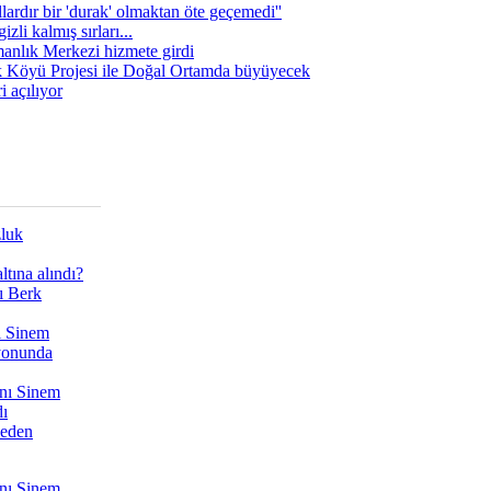
lardır bir 'durak' olmaktan öte geçemedi''
zli kalmış sırları...
manlık Merkezi hizmete girdi
 Köyü Projesi ile Doğal Ortamda büyüyecek
i açılıyor
zluk
tına alındı?
ı Berk
ı Sinem
yonunda
nı Sinem
dı
Neden
nı Sinem