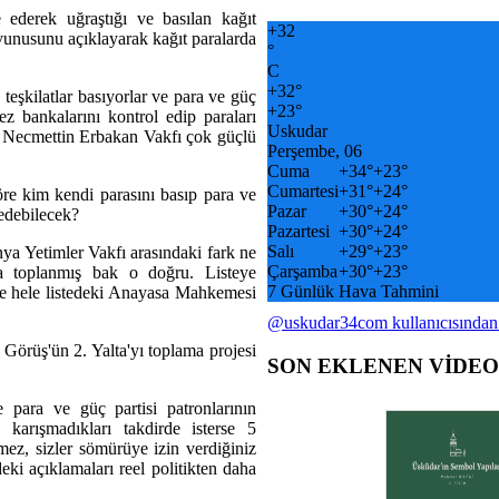
ederek uğraştığı ve basılan kağıt
+
32
vunusunu açıklayarak kağıt paralarda
°
C
+
32°
 teşkilatlar basıyorlar ve para ve güç
+
23°
ez bankalarını kontrol edip paraları
Uskudar
la Necmettin Erbakan Vakfı çok güçlü
Perşembe, 06
Cuma
+
34°
+
23°
Cumartesi
+
31°
+
24°
re kim kendi parasını basıp para ve
Pazar
+
30°
+
24°
edebilecek?
Pazartesi
+
30°
+
24°
Salı
+
29°
+
23°
a Yetimler Vakfı arasındaki fark ne
Çarşamba
+
30°
+
23°
a toplanmış bak o doğru. Listeye
7 Günlük Hava Tahmini
le hele listedeki Anayasa Mahkemesi
@uskudar34com kullanıcısından
 Görüş'ün 2. Yalta'yı toplama projesi
SON EKLENEN VİDE
e para ve güç partisi patronlarının
 karışmadıkları takdirde isterse 5
tmez, sizler sömürüye izin verdiğiniz
eki açıklamaları reel politikten daha