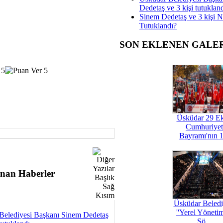
Dedetaş ve 3 kişi tutuklan
Sinem Dedetaş ve 3 kişi 
Tutuklandı?
SON EKLENEN GALE
Üsküdar 29 E
Cumhuriyet
Bayramı'nın 1
nan Haberler
Üsküdar Beledi
''Yerel Yöneti
Belediyesi Başkanı Sinem Dedetaş
Şö...