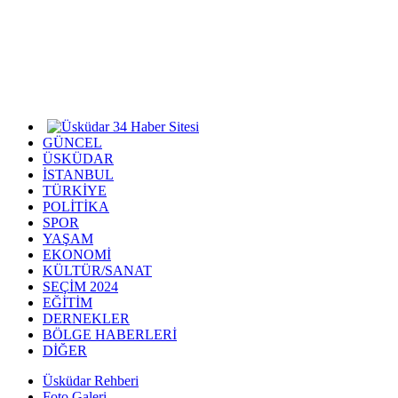
GÜNCEL
ÜSKÜDAR
İSTANBUL
TÜRKİYE
POLİTİKA
SPOR
YAŞAM
EKONOMİ
KÜLTÜR/SANAT
SEÇİM 2024
EĞİTİM
DERNEKLER
BÖLGE HABERLERİ
DİĞER
Üsküdar Rehberi
Foto Galeri