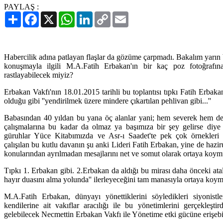
PAYLAŞ :
Paylaş
Facebook
X
WhatsApp
LinkedIn
Copy
Email
Link
Habercilik adına patlayan flaşlar da gözüme çarpmadı. Bakalım yarın 
konuşmayla ilgili M.A.Fatih Erbakan'ın bir kaç poz fotoğrafın
rastlayabilecek miyiz?
Erbakan Vakfı'nın 18.01.2015 tarihli bu toplantısı tıpkı Fatih Erbak
olduğu gibi ''yendirilmek üzere mindere çıkartılan pehlivan gibi...''
Babasından 40 yıldan bu yana öç alanlar yani; hem severek hem de 
çalışmalarına bu kadar da olmaz ya başımıza bir şey gelirse diye
güruhlar Yüce Kitabımızda ve Asr-ı Saadet'te pek çok örnekleri 
çalışılan bu kutlu davanın şu anki Lideri Fatih Erbakan, yine de hazi
konularından ayrılmadan mesajlarını net ve somut olarak ortaya koym
Tıpkı 1. Erbakan gibi. 2.Erbakan da aldığı bu mirası daha önceki ata
hayır duasını alma yolunda'' ilerleyeceğini tam manasıyla ortaya koym
M.A.Fatih Erbakan, dünyayı yönettiklerini söyledikleri siyonist
kendilerine ait vakıflar aracılığı ile bu yönetimlerini gerçekleşti
gelebilecek Necmettin Erbakan Vakfı ile Yönetime etki gücüne erişebil