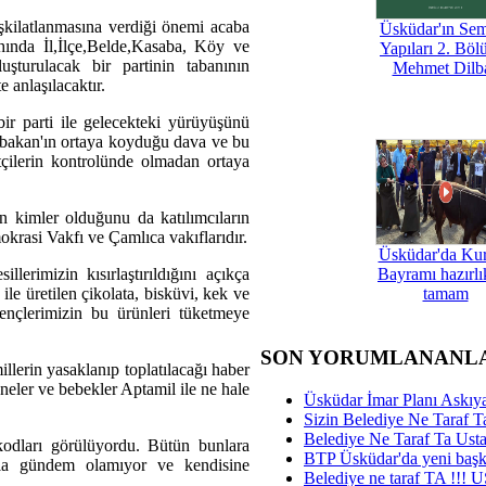
şkilatlanmasına verdiği önemi acaba
Üsküdar'ın Se
hında İl,İlçe,Belde,Kasaba, Köy ve
Yapıları 2. Böl
uşturulacak bir partinin tabanının
Mehmet Dilb
 anlaşılacaktır.
r parti ile gelecekteki yürüyüşünü
bakan'ın ortaya koyduğu dava ve bu
çilerin kontrolünde olmadan ortaya
 kimler olduğunu da katılımcıların
krasi Vakfı ve Çamlıca vakıflarıdır.
Üsküdar'da Ku
lerimizin kısırlaştırıldığını açıkça
Bayramı hazırlık
le üretilen çikolata, bisküvi, kek ve
tamam
ençlerimizin bu ürünleri tüketmeye
SON YORUMLANANL
llerin yasaklanıp toplatılacağı haber
neler ve bebekler Aptamil ile ne hale
Üsküdar İmar Planı Askıya
Sizin Belediye Ne Taraf Ta
Belediye Ne Taraf Ta Ust
kodları görülüyordu. Bütün bunlara
BTP Üsküdar'da yeni başka
la gündem olamıyor ve kendisine
Belediye ne taraf TA !!!