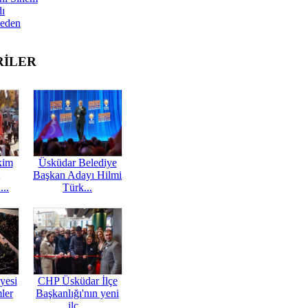
dı
Neden
RİLER
kim
Üsküdar Belediye
Başkan Adayı Hilmi
...
Türk...
yesi
CHP Üsküdar İlçe
mler
Başkanlığı'nın yeni
ilç...