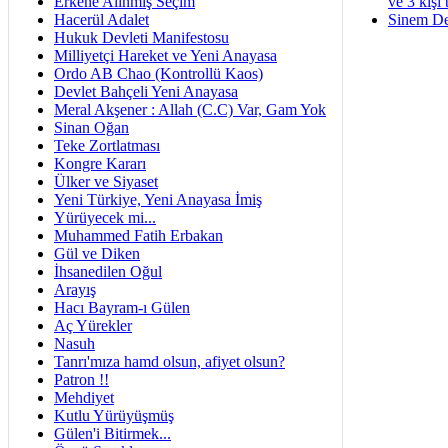
Erkene Alınmış Seçim
ve 3 kişi 
Hacerül Adalet
Sinem De
Hukuk Devleti Manifestosu
Milliyetçi Hareket ve Yeni Anayasa
Ordo AB Chao (Kontrollü Kaos)
Devlet Bahçeli Yeni Anayasa
Meral Akşener : Allah (C.C) Var, Gam Yok
Sinan Oğan
Teke Zortlatması
Kongre Kararı
Ülker ve Siyaset
Yeni Türkiye, Yeni Anayasa İmiş
Yürüyecek mi...
Muhammed Fatih Erbakan
Gül ve Diken
İhsanedilen Oğul
Arayış
Hacı Bayram-ı Gülen
Aç Yürekler
Nasuh
Tanrı'mıza hamd olsun, afiyet olsun?
Patron !!
Mehdiyet
Kutlu Yürüyüşmüş
Gülen'i Bitirmek...