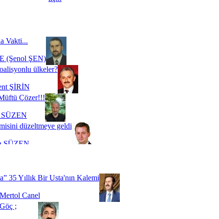
a Vakti...
 (Şenol ŞEN)
oalisyonlu ülkeler?
ent ŞİRİN
Müftü Çözer!!!
i SÜZEN
misini düzeltmeye geldi
a SÜZEN
Biz buyuz...
 SOYSEVİNÇ
a” 35 Yıllık Bir Usta'nın Kalemi
Mertol Canel
Göç ;