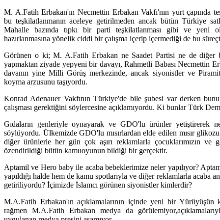
M. A.Fatih Erbakan'ın Necmettin Erbakan Vakfı'nın yurt çapında te
bu teşkilatlanmanın aceleye getirilmeden ancak bütün Türkiye sat
Mahalle bazında tıpkı bir parti teşkilatlanması gibi ve yeni ol
hazırlanmasına yönelik ciddi bir çalışma içerip içermediği de bu süreçte
Görünen o ki; M. A.Fatih Erbakan ne Saadet Partisi ne de diğer bi
yapmaktan ziyade yepyeni bir davayı, Rahmetli Babası Necmettin Er
davanın yine Milli Görüş merkezinde, ancak siyonistler ve Piramit
koyma arzusunu taşıyordu.
Konrad Adenauer Vakfının Türkiye'de bile şubesi var derken bunun
çalışması gerektiğini söylercesine açıklamıyordu. Ki bunlar Türk Demo
Gıdaların genleriyle oynayarak ve GDO'lu ürünler yetiştirerek nesil
söylüyordu. Ülkemizde GDO'lu mısırlardan elde edilen mısır glikozu i
diğer ürünlerle her gün çok aşırı reklamlarla çocuklarımızın ve g
özendirildiği bütün kamuoyunun bildiği bir gerçektir.
Aptamil ve Hero baby ile acaba bebeklerimize neler yapılıyor? Aptami
yapıldığı halde hem de kamu spotlarıyla ve diğer reklamlarla acaba an
getiriliyordu? İçimizde İslamcı görünen siyonistler kimlerdir?
M.A.Fatih Erbakan'ın açıklamalarının içinde yeni bir Yürüyüşün 
rağmen M.A.Fatih Erbakan medya da görülemiyor,açıklamalarıy
uygulanan medya presini aşamıyor.