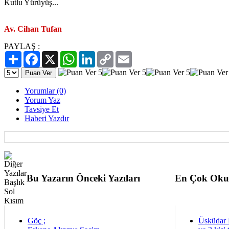
Kutlu Yürüyüş...
Av. Cihan Tufan
PAYLAŞ :
Paylaş
Facebook
X
WhatsApp
LinkedIn
Copy
Email
Link
Yorumlar (0)
Yorum Yaz
Tavsiye Et
Haberi Yazdır
Bu Yazarın Önceki Yazıları
En Çok Oku
Göç ;
Üsküdar 