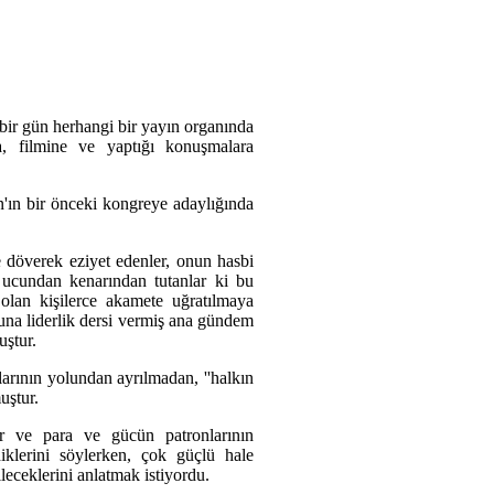
bir gün herhangi bir yayın organında
a, filmine ve yaptığı konuşmalara
an'ın bir önceki kongreye adaylığında
döverek eziyet edenler, onun hasbi
 ucundan kenarından tutanlar ki bu
olan kişilerce akamete uğratılmaya
runa liderlik dersi vermiş ana gündem
uştur.
larının yolundan ayrılmadan, ''halkın
uştur.
ler ve para ve gücün patronlarının
rdiklerini söylerken, çok güçlü hale
eceklerini anlatmak istiyordu.