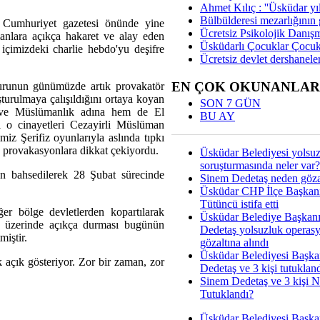
Ahmet Kılıç : ''Üsküdar yıl
Bülbülderesi mezarlığının gi
in Cumhuriyet gazetesi önünde yine
Ücretsiz Psikolojik Danış
anlara açıkça hakaret ve alay eden
Üsküdarlı Çocuklar Çocuk
çimizdeki charlie hebdo'yu deşifre
Ücretsiz devlet dershaneler
EN ÇOK OKUNANLAR
urunun günümüzde artık provakatör
şturulmaya çalışıldığını ortaya koyan
SON 7 GÜN
 ve Müslümanlık adına hem de El
BU AY
 o cinayetleri Cezayirli Müslüman
iz Şerifiz oyunlarıyla aslında tıpkı
n provakasyonlara dikkat çekiyordu.
Üsküdar Belediyesi yolsu
soruşturmasında neler var?
 bahsedilerek 28 Şubat sürecinde
Sinem Dedetaş neden gözal
Üsküdar CHP İlçe Başkan
Tütüncü istifa etti
ğer bölge devletlerden kopartılarak
Üsküdar Belediye Başkan
ti üzerinde açıkça durması bugünün
Dedetaş yolsuzluk operas
miştir.
gözaltına alındı
Üsküdar Belediyesi Başka
 açık gösteriyor. Zor bir zaman, zor
Dedetaş ve 3 kişi tutuklan
Sinem Dedetaş ve 3 kişi 
Tutuklandı?
Üsküdar Belediyesi Başka