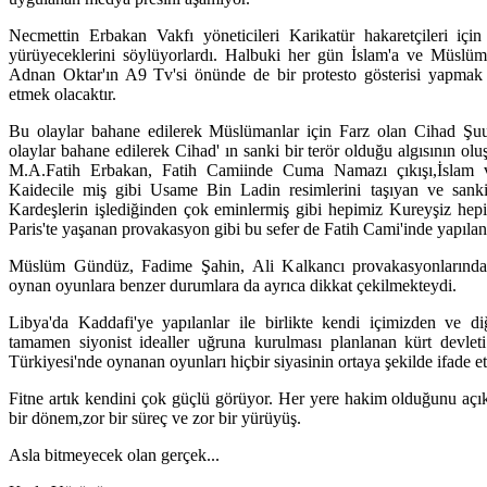
Necmettin Erbakan Vakfı yöneticileri Karikatür hakaretçileri iç
yürüyeceklerini söylüyorlardı. Halbuki her gün İslam'a ve Müslüm
Adnan Oktar'ın A9 Tv'si önünde de bir protesto gösterisi yapmak i
etmek olacaktır.
Bu olaylar bahane edilerek Müslümanlar için Farz olan Cihad Şu
olaylar bahane edilerek Cihad' ın sanki bir terör olduğu algısının olu
M.A.Fatih Erbakan, Fatih Camiinde Cuma Namazı çıkışı,İslam
Kaidecile miş gibi Usame Bin Ladin resimlerini taşıyan ve sanki
Kardeşlerin işlediğinden çok eminlermiş gibi hepimiz Kureyşiz hepim
Paris'te yaşanan provakasyon gibi bu sefer de Fatih Cami'inde yapıla
Müslüm Gündüz, Fadime Şahin, Ali Kalkancı provakasyonlarından
oynan oyunlara benzer durumlara da ayrıca dikkat çekilmekteydi.
Libya'da Kaddafi'ye yapılanlar ile birlikte kendi içimizden ve di
tamamen siyonist idealler uğruna kurulması planlanan kürt devle
Türkiyesi'nde oynanan oyunları hiçbir siyasinin ortaya şekilde ifade et
Fitne artık kendini çok güçlü görüyor. Her yere hakim olduğunu açık
bir dönem,zor bir süreç ve zor bir yürüyüş.
Asla bitmeyecek olan gerçek...