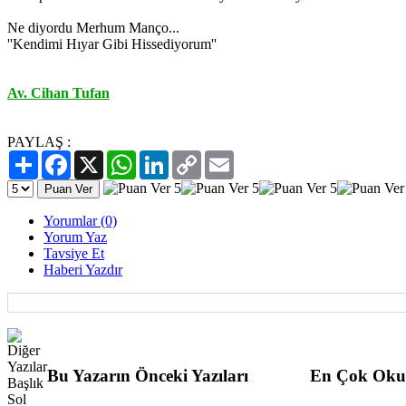
Ne diyordu Merhum Manço...
''Kendimi Hıyar Gibi Hissediyorum''
Av. Cihan Tufan
PAYLAŞ :
Paylaş
Facebook
X
WhatsApp
LinkedIn
Copy
Email
Link
Yorumlar (0)
Yorum Yaz
Tavsiye Et
Haberi Yazdır
Bu Yazarın Önceki Yazıları
En Çok Oku