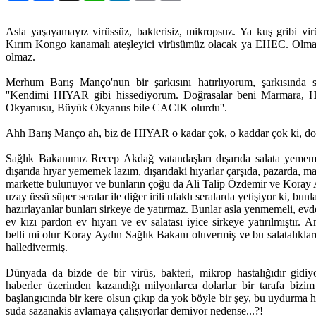
Asla yaşayamayız virüssüz, bakterisiz, mikropsuz. Ya kuş gribi vi
Kırım Kongo kanamalı ateşleyici virüsümüz olacak ya EHEC. Olmaz 
olmaz.
Merhum Barış Manço'nun bir şarkısını hatırlıyorum, şarkısında
''Kendimi HIYAR gibi hissediyorum. Doğrasalar beni Marmara, Ha
Okyanusu, Büyük Okyanus bile CACIK olurdu''.
Ahh Barış Manço ah, biz de HIYAR o kadar çok, o kaddar çok ki, do
Sağlık Bakanımız Recep Akdağ vatandaşları dışarıda salata yemem
dışarıda hıyar yememek lazım, dışarıdaki hıyarlar çarşıda, pazarda, 
markette bulunuyor ve bunların çoğu da Ali Talip Özdemir ve Koray 
uzay üssü süper seralar ile diğer irili ufaklı seralarda yetişiyor ki, bunla
hazırlayanlar bunları sirkeye de yatırmaz. Bunlar asla yenmemeli, evde
ev kızı pardon ev hıyarı ve ev salatası iyice sirkeye yatırılmıştır
belli mi olur Koray Aydın Sağlık Bakanı oluvermiş ve bu salatalıklar
halledivermiş.
Dünyada da bizde de bir virüs, bakteri, mikrop hastalığıdır gidiy
haberler üzerinden kazandığı milyonlarca dolarlar bir tarafa bizi
başlangıcında bir kere olsun çıkıp da yok böyle bir şey, bu uydurma ha
suda sazanakis avlamaya çalışıyorlar demiyor nedense...?!