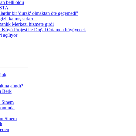
n belli oldu
 USTA
lardır bir 'durak' olmaktan öte geçemedi''
zli kalmış sırları...
manlık Merkezi hizmete girdi
 Köyü Projesi ile Doğal Ortamda büyüyecek
i açılıyor
zluk
tına alındı?
ı Berk
ı Sinem
yonunda
nı Sinem
dı
Neden