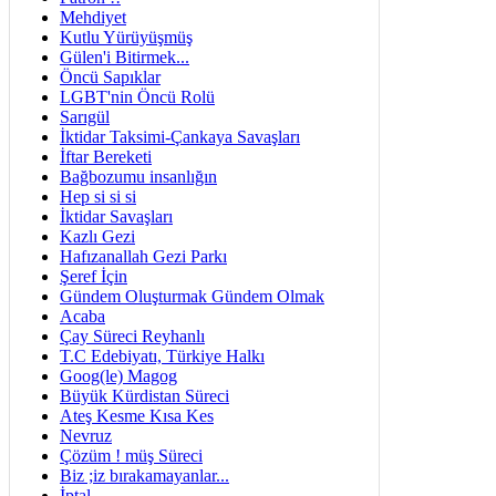
Mehdiyet
Kutlu Yürüyüşmüş
Gülen'i Bitirmek...
Öncü Sapıklar
LGBT'nin Öncü Rolü
Sarıgül
İktidar Taksimi-Çankaya Savaşları
İftar Bereketi
Bağbozumu insanlığın
Hep si si si
İktidar Savaşları
Kazlı Gezi
Hafızanallah Gezi Parkı
Şeref İçin
Gündem Oluşturmak Gündem Olmak
Acaba
Çay Süreci Reyhanlı
T.C Edebiyatı, Türkiye Halkı
Goog(le) Magog
Büyük Kürdistan Süreci
Ateş Kesme Kısa Kes
Nevruz
Çözüm ! müş Süreci
Biz ;iz bırakamayanlar...
İptal...