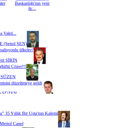
mler
Başkanlığı'nın yeni
ilç...
a Vakti...
 (Şenol ŞEN)
oalisyonlu ülkeler?
ent ŞİRİN
Müftü Çözer!!!
i SÜZEN
misini düzeltmeye geldi
a SÜZEN
Biz buyuz...
 SOYSEVİNÇ
a” 35 Yıllık Bir Usta'nın Kalemi
Mertol Canel