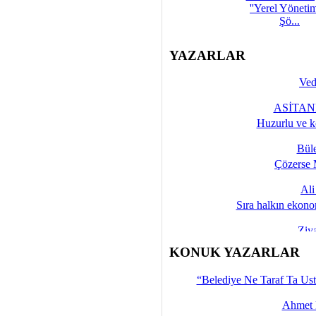
''Yerel Yöneti
Şö...
YAZARLAR
Ved
ASİTANE
Huzurlu ve k
Bül
Çözerse 
Al
Sıra halkın ekono
Ziy
İşte 
KONUK YAZARLAR
Yalçın
“Belediye Ne Taraf Ta Ust
Ahmet 