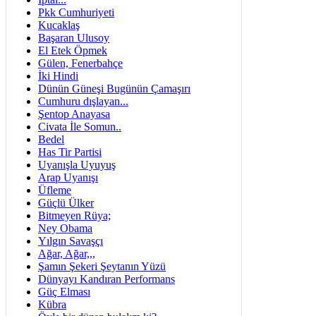
Pkk Cumhuriyeti
Kucaklaş
Başaran Ulusoy
El Etek Öpmek
Gülen, Fenerbahçe
İki Hindi
Dünün Güneşi Bugünün Çamaşırı
Cumhuru dışlayan...
Şentop Anayasa
Civata İle Somun..
Bedel
Has Tir Partisi
Uyanışla Uyuyuş
Arap Uyanışı
Üfleme
Güçlü Ülker
Bitmeyen Rüya;
Ney Obama
Yılgın Savaşçı
Ağar, Ağar,,,
Şamın Şekeri Şeytanın Yüzü
Dünyayı Kandıran Performans
Güç Elması
Kübra