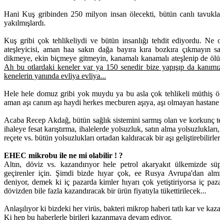
Hani Kuş gribinden 250 milyon insan ölecekti, bütün canlı tavuklar, 
yakılmışlardı.
Kuş gribi çok tehlikeliydi ve bütün insanlığı tehdit ediyordu. 
ateşleyicisi, aman haa sakın dağa bayıra kıra bozkıra çıkmayın s
dikmeye, ekin biçmeye gitmeyin, kanamalı kanamalı ateşlenip de ö
Ah bu otlardaki keneler var ya 150 senedir bize yapışıp da kanım
kenelerin yanında evliya evliya...
Hele hele domuz gribi yok muydu ya bu asla çok tehlikeli müthiş öl
aman aşı canım aşı haydi herkes mecburen aşıya, aşı olmayan hastane 
Acaba Recep Akdağ, bütün sağlık sistemini sarmış olan ve korkunç teh
ihaleye fesat karıştırma, ihalelerde yolsuzluk, satın alma yolsuzlukları,
reçete vs. bütün yolsuzlukları ortadan kaldıracak bir aşı geliştirebilirle
EHEC mikrobu ile ne mi olabilir ! ?
Altın, döviz vs. kazandırıyor hele petrol akaryakıt ülkemizde süp
geçirenler için. Şimdi bizde hıyar çok, ee Rusya Avrupa'dan almıy
deniyor, demek ki iç pazarda kimler hıyarı çok yetiştiriyorsa iç pa
dövizden bile fazla kazandıracak bir ürün fiyatıyla tükettirilecek...
Anlaşılıyor ki bizdeki her virüs, bakteri mikrop haberi tatlı kar ve ka
Ki hep bu haberlerle birileri kazanmaya devam ediyor.