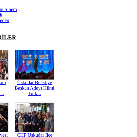
nı Sinem
dı
Neden
RİLER
kim
Üsküdar Belediye
Başkan Adayı Hilmi
...
Türk...
yesi
CHP Üsküdar İlçe