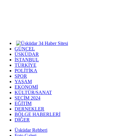
GÜNCEL
ÜSKÜDAR
İSTANBUL
TÜRKİYE
POLİTİKA
SPOR
YAŞAM
EKONOMİ
KÜLTÜR/SANAT
SEÇİM 2024
EĞİTİM
DERNEKLER
BÖLGE HABERLERİ
DİĞER
Üsküdar Rehberi
Foto Galeri