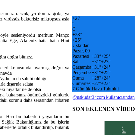
rüsümüz olacak, ya domuz gribi, ya
+
27
virüssüz bakterisiz mikropsuz asla
°
C
+
28°
 söyle sesleniyordu merhum Manço
+
25°
tta Ege, Akdeniz hatta hatta Hint
Uskudar
Pazar, 09
Pazartesi
+
33°
+
25°
ğra doğra bitmez.
Salı
+
31°
+
23°
Çarşamba
+
31°
+
24°
eleri konusunda uyarmış, doğru ya
Perşembe
+
31°
+
25°
manavda
Cuma
+
28°
+
24°
Aydın'ın da sahibi olduğu
Cumartesi
+
27°
+
23°
rla dışarıda salata
7 Günlük Hava Tahmini
ki hıyarlar ne de olsa
. Ama bakarsınız önümüzdeki günlerde
@uskudar34com kullanıcısından
daki sorunu daha serasından itibaren
SON EKLENEN VİDE
or. Haa bu haberleri yayanların bu
m Sağlık Bakanlığımız da bu işlerin
berlerle ortalık bulandırılıp, bulanık