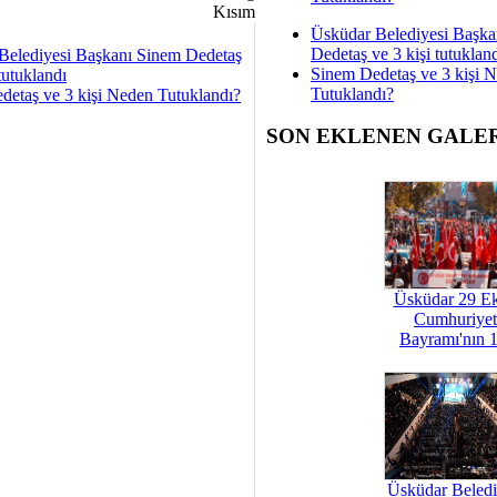
Üsküdar Belediyesi Başka
Dedetaş ve 3 kişi tutuklan
Belediyesi Başkanı Sinem Dedetaş
Sinem Dedetaş ve 3 kişi 
tutuklandı
Tutuklandı?
detaş ve 3 kişi Neden Tutuklandı?
SON EKLENEN GALE
Üsküdar 29 E
Cumhuriyet
Bayramı'nın 1
Üsküdar Beledi