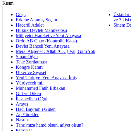
Göç ;
Üsküdar 
Erkene Alınmış Seçim
ve 3 kişi 
Hacerül Adalet
Sinem De
Hukuk Devleti Manifestosu
Milliyetçi Hareket ve Yeni Anayasa
Ordo AB Chao (Kontrollü Kaos)
Devlet Bahçeli Yeni Anayasa
Meral Akşener : Allah (C.C) Var, Gam Yok
Sinan Oğan
Teke Zortlatması
Kongre Kararı
Ülker ve Siyaset
Yeni Türkiye, Yeni Anayasa İmiş
Yürüyecek mi...
Muhammed Fatih Erbakan
Gül ve Diken
İhsanedilen Oğul
Arayış
Hacı Bayram-ı Gülen
Aç Yürekler
Nasuh
Tanrı'mıza hamd olsun, afiyet olsun?
Patron !!