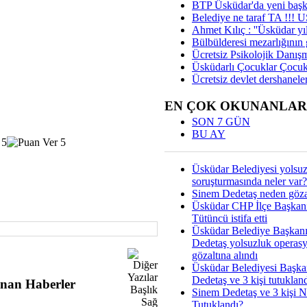
BTP Üsküdar'da yeni başka
Belediye ne taraf TA !!!
Ahmet Kılıç : ''Üsküdar yıl
Bülbülderesi mezarlığının gi
Ücretsiz Psikolojik Danış
Üsküdarlı Çocuklar Çocuk
Ücretsiz devlet dershaneler
EN ÇOK OKUNANLAR
SON 7 GÜN
BU AY
Üsküdar Belediyesi yolsu
soruşturmasında neler var?
Sinem Dedetaş neden gözal
Üsküdar CHP İlçe Başkan
Tütüncü istifa etti
Üsküdar Belediye Başkan
Dedetaş yolsuzluk operas
gözaltına alındı
Üsküdar Belediyesi Başka
Dedetaş ve 3 kişi tutuklan
nan Haberler
Sinem Dedetaş ve 3 kişi 
Tutuklandı?