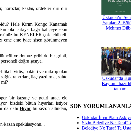
horozlar, kazlar, ördekler diri diri
Üsküdar'ın Se
Yapıları 2. Böl
Ne oldu? Hele Kırım Kongo Kanamalı
Mehmet Dilb
akın ola tarlaya bağa bahçeye ekin
lürsünüz bu KENELER çok tehlikeli.
ızı eme eme iyice şişen görünmeyen
ümcül ve domuz gribi de bir gripti,
personeli doğru şaşıya.
likeli virüs, bakteri ve mikrop olan
 sağlık raporları, ilaç yazdırma, sahte
Üsküdar'da Ku
r mi?
Bayramı hazırlık
tamam
per bir kazanç ve getiri aracı ele
or, bizdeki bütün hıyarları istiyor
SON YORUMLANANL
zar da dahi
Hıyar
bu sezon altından,
Üsküdar İmar Planı Askıya
Sizin Belediye Ne Taraf Ta
zan-kazan spekülasyonu...
Belediye Ne Taraf Ta Ust