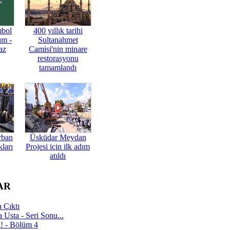
mbol
400 yıllık tarihi
üm -
Sultanahmet
az
Camisi'nin minare
restorasyonu
tamamlandı
rban
Üsküdar Meydan
ları
Projesi için ilk adım
atıldı
AR
 Çıktı
 Usta - Seri Sonu...
a! - Bölüm 4