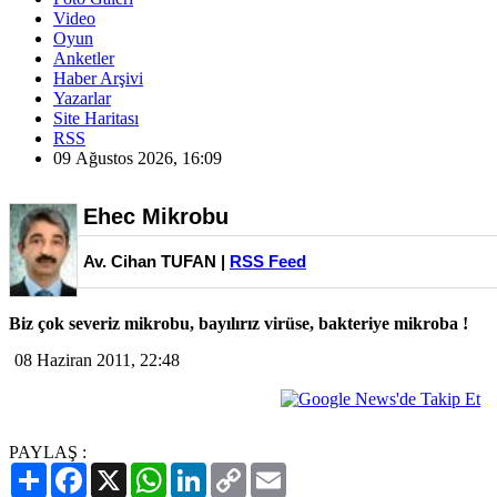
Video
Oyun
Anketler
Haber Arşivi
Yazarlar
Site Haritası
RSS
09 Ağustos 2026, 16:09
Ehec Mikrobu
Av. Cihan TUFAN |
RSS Feed
Biz çok severiz mikrobu, bayılırız virüse, bakteriye mikroba !
08 Haziran 2011, 22:48
PAYLAŞ :
Paylaş
Facebook
X
WhatsApp
LinkedIn
Copy
Email
Link