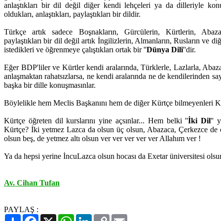
anlaştıkları bir dil değil diğer kendi lehçeleri ya da dilleriyle ko
oldukları, anlaştıkları, paylaştıkları bir dildir.
Türkçe artık sadece Boşnakların, Gürcülerin, Kürtlerin, Abazal
paylaştıkları bir dil değil artık İngilizlerin, Almanların, Rusların ve d
istedikleri ve öğrenmeye çalıştıkları ortak bir ''
Dünya Dili
''dir.
Eğer BDP'liler ve Kürtler kendi aralarında, Türklerle, Lazlarla, Aba
anlaşmaktan rahatsızlarsa, ne kendi aralarında ne de kendilerinden sa
başka bir dille konuşmasınlar.
Böylelikle hem Meclis Başkanını hem de diğer Kürtçe bilmeyenleri K
Kürtçe öğreten dil kurslarını yine açsınlar... Hem belki ''
İki Dil
'' 
Kürtçe? İki yetmez Lazca da olsun üç olsun, Abazaca, Çerkezce de o
olsun beş, de yetmez altı olsun ver ver ver ver ver Allahım ver !
Ya da hepsi yerine İncuLazca olsun hocası da Exetar üniversitesi olsun
Av. Cihan Tufan
PAYLAŞ :
Paylaş
Facebook
X
WhatsApp
LinkedIn
Copy
Email