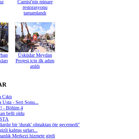
az
Camisi'nin minare
restorasyonu
tamamlandı
rban
Üsküdar Meydan
ları
Projesi için ilk adım
atıldı
AR
 Çıktı
 Usta - Seri Sonu...
a! - Bölüm 4
n belli oldu
 USTA
lardır bir 'durak' olmaktan öte geçemedi''
zli kalmış sırları...
manlık Merkezi hizmete girdi