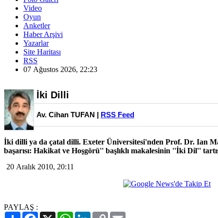
Video
Oyun
Anketler
Haber Arşivi
Yazarlar
Site Haritası
RSS
07 Ağustos 2026, 22:23
İki Dilli
Av. Cihan TUFAN |
RSS Feed
İki dilli ya da çatal dilli. Exeter Üniversitesi'nden Prof. Dr. Ian
başarısı: Hakikat ve Hoşgörü'' başlıklı makalesinin ''İki Dil'' tartış
20 Aralık 2010, 20:11
PAYLAŞ :
Paylaş
Facebook
X
WhatsApp
LinkedIn
Copy
Email