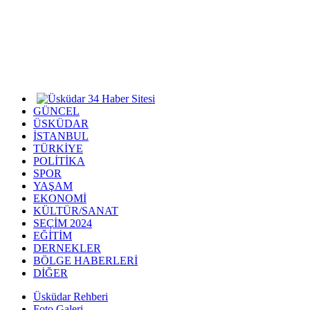
GÜNCEL
ÜSKÜDAR
İSTANBUL
TÜRKİYE
POLİTİKA
SPOR
YAŞAM
EKONOMİ
KÜLTÜR/SANAT
SEÇİM 2024
EĞİTİM
DERNEKLER
BÖLGE HABERLERİ
DİĞER
Üsküdar Rehberi
Foto Galeri