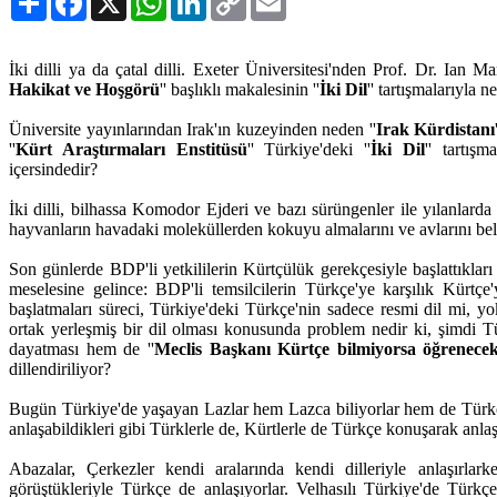
Link
İki dilli ya da çatal dilli. Exeter Üniversitesi'nden Prof. Dr. Ian Ma
Hakikat ve Hoşgörü
'' başlıklı makalesinin ''
İki Dil
'' tartışmalarıyla ne
Üniversite yayınlarından Irak'ın kuzeyinden neden ''
Irak Kürdistanı
''
Kürt Araştırmaları Enstitüsü
'' Türkiye'deki ''
İki Dil
'' tartış
içersindedir?
İki dilli, bilhassa Komodor Ejderi ve bazı sürüngenler ile yılanlarda b
hayvanların havadaki moleküllerden kokuyu almalarını ve avlarını be
Son günlerde BDP'li yetkililerin Kürtçülük gerekçesiyle başlattıkları v
meselesine gelince: BDP'li temsilcilerin Türkçe'ye karşılık Kürtçe'yi
başlatmaları süreci, Türkiye'deki Türkçe'nin sadece resmi dil mi, 
ortak yerleşmiş bir dil olması konusunda problem nedir ki, şimdi Tü
dayatması hem de ''
Meclis Başkanı Kürtçe bilmiyorsa öğrenece
dillendiriliyor?
Bugün Türkiye'de yaşayan Lazlar hem Lazca biliyorlar hem de Türkçe
anlaşabildikleri gibi Türklerle de, Kürtlerle de Türkçe konuşarak anlaş
Abazalar, Çerkezler kendi aralarında kendi dilleriyle anlaşırlar
görüştükleriyle Türkçe de anlaşıyorlar. Velhasılı Türkiye'de Türkç