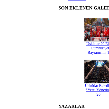
SON EKLENEN GALE
Üsküdar 29 E
Cumhuriyet
Bayramı'nın 1
Üsküdar Beledi
''Yerel Yöneti
Şö...
YAZARLAR