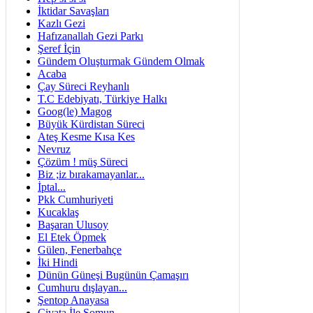
İktidar Savaşları
Kazlı Gezi
Hafızanallah Gezi Parkı
Şeref İçin
Gündem Oluşturmak Gündem Olmak
Acaba
Çay Süreci Reyhanlı
T.C Edebiyatı, Türkiye Halkı
Goog(le) Magog
Büyük Kürdistan Süreci
Ateş Kesme Kısa Kes
Nevruz
Çözüm ! müş Süreci
Biz ;iz bırakamayanlar...
İptal...
Pkk Cumhuriyeti
Kucaklaş
Başaran Ulusoy
El Etek Öpmek
Gülen, Fenerbahçe
İki Hindi
Dünün Güneşi Bugünün Çamaşırı
Cumhuru dışlayan...
Şentop Anayasa
Civata İle Somun..