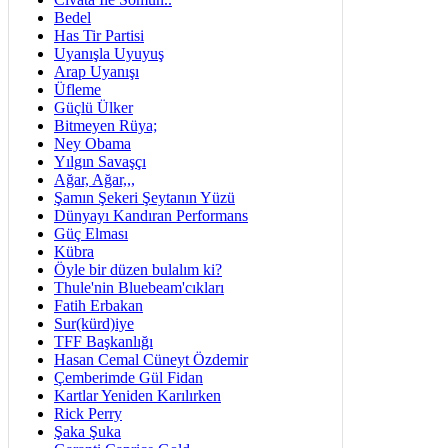
Bedel
Has Tir Partisi
Uyanışla Uyuyuş
Arap Uyanışı
Üfleme
Güçlü Ülker
Bitmeyen Rüya;
Ney Obama
Yılgın Savaşçı
Ağar, Ağar,,,
Şamın Şekeri Şeytanın Yüzü
Dünyayı Kandıran Performans
Güç Elması
Kübra
Öyle bir düzen bulalım ki?
Thule'nin Bluebeam'cıkları
Fatih Erbakan
Sur(kürd)iye
TFF Başkanlığı
Hasan Cemal Cüneyt Özdemir
Çemberimde Gül Fidan
Kartlar Yeniden Karılırken
Rick Perry
Şaka Şuka