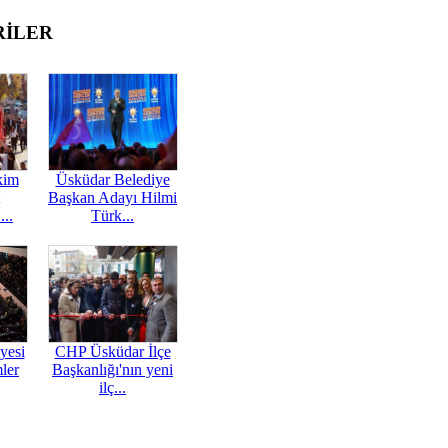
RİLER
kim
Üsküdar Belediye
Başkan Adayı Hilmi
...
Türk...
yesi
CHP Üsküdar İlçe
mler
Başkanlığı'nın yeni
ilç...