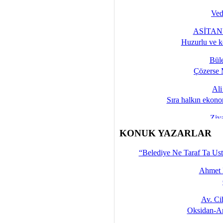
Ved
ASİTANE
Huzurlu ve k
Bül
Çözerse 
Al
Sıra halkın ekono
Ziy
İşte 
KONUK YAZARLAR
Yalçın
“Belediye Ne Taraf Ta Ust
Ahmet 
Av. C
Oksidan-An