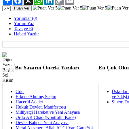
Link
Yorumlar (0)
Yorum Yaz
Tavsiye Et
Haberi Yazdır
Bu Yazarın Önceki Yazıları
En Çok Oku
Göç ;
Üsküdar 
Erkene Alınmış Seçim
ve 3 kişi 
Hacerül Adalet
Sinem De
Hukuk Devleti Manifestosu
Milliyetçi Hareket ve Yeni Anayasa
Ordo AB Chao (Kontrollü Kaos)
Devlet Bahçeli Yeni Anayasa
Meral Akşener : Allah (C.C) Var, Gam Yok