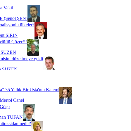
a Vakti...
 (Şenol ŞEN)
oalisyonlu ülkeler?
ent ŞİRİN
Müftü Çözer!!!
i SÜZEN
misini düzeltmeye geldi
a SÜZEN
Biz buyuz...
 SOYSEVİNÇ
a” 35 Yıllık Bir Usta'nın Kalemi
Mertol Canel
Göç ;
ihan TUFAN
tioksidan nedir?