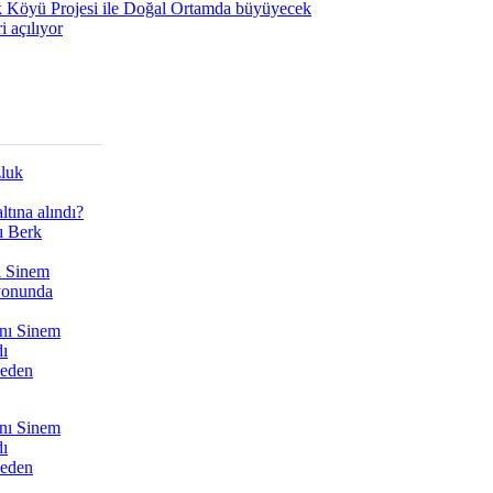
 Köyü Projesi ile Doğal Ortamda büyüyecek
i açılıyor
zluk
tına alındı?
ı Berk
ı Sinem
yonunda
nı Sinem
dı
Neden
nı Sinem
dı
Neden