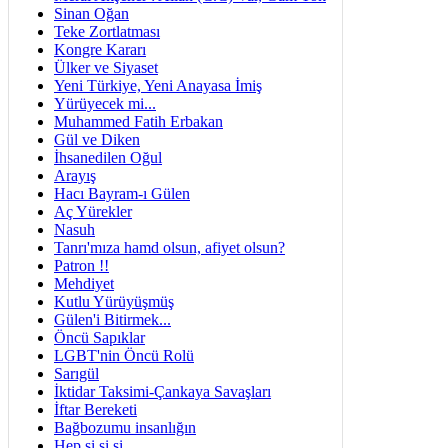
Sinan Oğan
Teke Zortlatması
Kongre Kararı
Ülker ve Siyaset
Yeni Türkiye, Yeni Anayasa İmiş
Yürüyecek mi...
Muhammed Fatih Erbakan
Gül ve Diken
İhsanedilen Oğul
Arayış
Hacı Bayram-ı Gülen
Aç Yürekler
Nasuh
Tanrı'mıza hamd olsun, afiyet olsun?
Patron !!
Mehdiyet
Kutlu Yürüyüşmüş
Gülen'i Bitirmek...
Öncü Sapıklar
LGBT'nin Öncü Rolü
Sarıgül
İktidar Taksimi-Çankaya Savaşları
İftar Bereketi
Bağbozumu insanlığın
Hep si si si