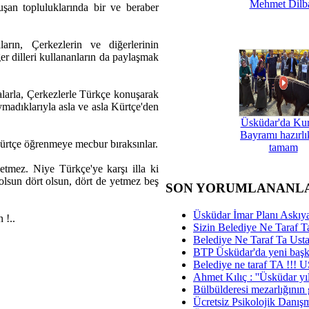
Mehmet Dilb
nuşan topluluklarında bir ve beraber
arın, Çerkezlerin ve diğerlerinin
iğer dilleri kullananların da paylaşmak
zalarla, Çerkezlerle Türkçe konuşarak
ymadıklarıyla asla ve asla Kürtçe'den
Üsküdar'da Ku
Bayramı hazırlık
ürtçe öğrenmeye mecbur bıraksınlar.
tamam
yetmez. Niye Türkçe'ye karşı illa ki
lsun dört olsun, dört de yetmez beş
SON YORUMLANANL
Üsküdar İmar Planı Askıya
 !..
Sizin Belediye Ne Taraf Ta
Belediye Ne Taraf Ta Ust
BTP Üsküdar'da yeni başka
Belediye ne taraf TA !!!
Ahmet Kılıç : ''Üsküdar yıl
Bülbülderesi mezarlığının gi
Ücretsiz Psikolojik Danış