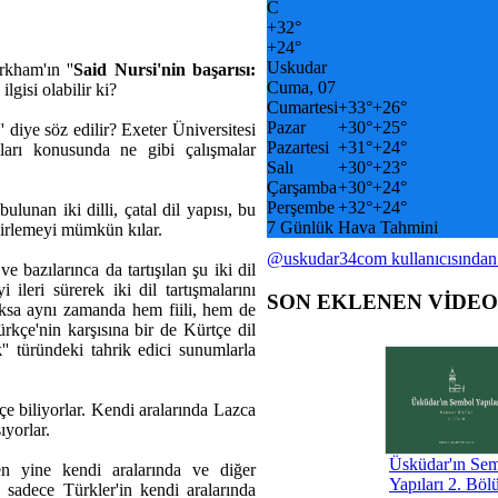
C
+
32°
+
24°
Uskudar
rkham'ın ''
Said Nursi'nin başarısı:
Cuma, 07
 ilgisi olabilir ki?
Cumartesi
+
33°
+
26°
Pazar
+
30°
+
25°
'' diye söz edilir? Exeter Üniversitesi
Pazartesi
+
31°
+
24°
maları konusunda ne gibi çalışmalar
Salı
+
30°
+
23°
Çarşamba
+
30°
+
24°
Perşembe
+
32°
+
24°
ulunan iki dilli, çatal dil yapısı, bu
7 Günlük Hava Tahmini
lirlemeyi mümkün kılar.
@uskudar34com kullanıcısından
e bazılarınca da tartışılan şu iki dil
 ileri sürerek iki dil tartışmalarını
SON EKLENEN VİDE
yoksa aynı zamanda hem fiili, hem de
rkçe'nin karşısına bir de Kürtçe dil
k
'' türündeki tahrik edici sunumlarla
 biliyorlar. Kendi aralarında Lazca
ıyorlar.
Üsküdar'ın Se
ken yine kendi aralarında ve diğer
Yapıları 2. Böl
e sadece Türkler'in kendi aralarında