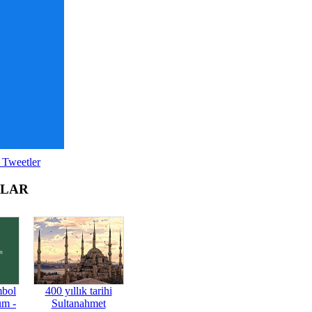
 Tweetler
OLAR
mbol
400 yıllık tarihi
üm -
Sultanahmet