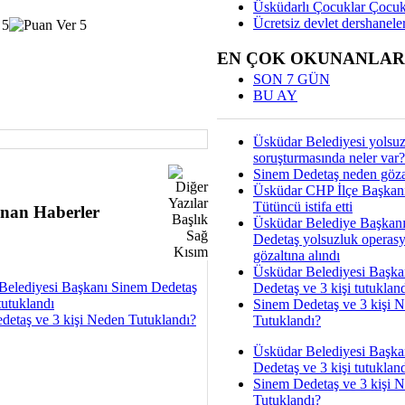
Üsküdarlı Çocuklar Çocuk
Ücretsiz devlet dershaneler
EN ÇOK OKUNANLAR
SON 7 GÜN
BU AY
Üsküdar Belediyesi yolsu
soruşturmasında neler var?
Sinem Dedetaş neden gözal
Üsküdar CHP İlçe Başkan
Tütüncü istifa etti
nan Haberler
Üsküdar Belediye Başkan
Dedetaş yolsuzluk operas
gözaltına alındı
Üsküdar Belediyesi Başka
Belediyesi Başkanı Sinem Dedetaş
Dedetaş ve 3 kişi tutuklan
tutuklandı
Sinem Dedetaş ve 3 kişi 
detaş ve 3 kişi Neden Tutuklandı?
Tutuklandı?
Üsküdar Belediyesi Başka
Dedetaş ve 3 kişi tutuklan
Sinem Dedetaş ve 3 kişi 
Tutuklandı?