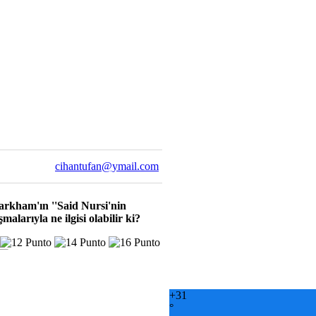
cihantufan@ymail.com
 Markham'ın ''Said Nursi'nin
malarıyla ne ilgisi olabilir ki?
+
31
°