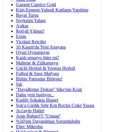
Garanti Caprice Gold
Kürt-Ermeni-Yahudi Katliamı Yapılmış
Bayat Turşu
Soykırım Yalanı
Aşikar
Red-di Yılmaz!
Ergin
Vicdani Retçiler
10 Kasım'da Yeni Anayasa
Oyun Oynamayın
Kanlı senaryo biter mi?
Maltepe & Zülkarneyn
Güçlü Herkül & Yorgun Herkül
Futbol & Spor Mafyası
Bütün Patronlar Birleşin!
Şık
''Hayallerine Dokun'' Şike'nin Kralı
Daha yeni başlıyor...
Kadife Sokakta Bianet
Şok'a Girdik Sıfır Km Rockn Coke Yasası
Accayip Hatip!
Arap Baharı!!! ''Ustaaa''
%50'nin Dayanılmaz Sorumluluğu
Ehec Mikrobu
Hakkaniyet & Himmet