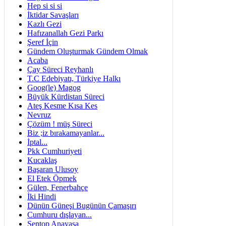
Hep si si si
İktidar Savaşları
Kazlı Gezi
Hafızanallah Gezi Parkı
Şeref İçin
Gündem Oluşturmak Gündem Olmak
Acaba
Çay Süreci Reyhanlı
T.C Edebiyatı, Türkiye Halkı
Goog(le) Magog
Büyük Kürdistan Süreci
Ateş Kesme Kısa Kes
Nevruz
Çözüm ! müş Süreci
Biz ;iz bırakamayanlar...
İptal...
Pkk Cumhuriyeti
Kucaklaş
Başaran Ulusoy
El Etek Öpmek
Gülen, Fenerbahçe
İki Hindi
Dünün Güneşi Bugünün Çamaşırı
Cumhuru dışlayan...
Şentop Anayasa