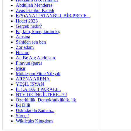
Abdullah Menderes
Zeus İstanbul Kanalı
K(S)ANAL İSTANBUL BİR PROJE...
Hedef 2023
Gerçek nedir?
Ki, kim, kime, kimin ki;
Anısına
Sahiden sen ben
Zor adam
Hocam
An Be An; Andolsun
Firavun (para)
Mısır
Muhteşem Fitne Yüzyılı
ARENA ARENA
YEŞİL İSYAN
İL LA DA !! PARALI...
NTV'DE İNGİLTERE...? !
Özerklillik, Demokratikliklik, lik
İki Dilli
Üsküdar'da Zaman...
Süreç !
Wikileaks Kingdom