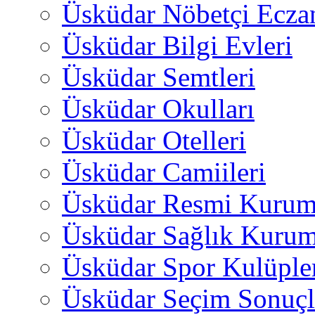
Üsküdar Nöbetçi Ecza
Üsküdar Bilgi Evleri
Üsküdar Semtleri
Üsküdar Okulları
Üsküdar Otelleri
Üsküdar Camiileri
Üsküdar Resmi Kurum
Üsküdar Sağlık Kurum
Üsküdar Spor Kulüple
Üsküdar Seçim Sonuçl