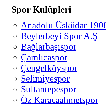
Spor Kulüpleri
Anadolu Üsküdar 190
Beylerbeyi Spor A.Ş
Bağlarbaşıspor
Çamlıcaspor
Çengelköyspor
Selimiyespor
Sultantepespor
Öz Karacaahmetspor