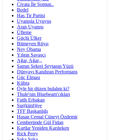
Civata İle Somun..
Bedel
Has Tir Partisi
Uyanışla Uyuyuş
Arap Uyanışı
Üfleme
Güçlü Ülker
Bitmeyen Rüya;
Ney Obama
Yılgın Savaşçı
Ağar, Ağar,,,
Şamın Şekeri Şeytanın Yüzü
Dünyayı Kandıran Performans
Güç Elması
Kübra
Öyle bir düzen bulalım ki?
Thule'nin Bluebeam'cıkları
Fatih Erbakan
Sur(kürd)iye
TFF Başkanlığı
Hasan Cemal Cüneyt Özdemir
Çemberimde Gül Fidan
Kartlar Yeniden Karılırken
Rick Perry
Şaka Şuka