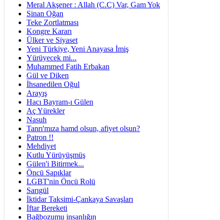
Meral Akşener : Allah (C.C) Var, Gam Yok
Sinan Oğan
Teke Zortlatması
Kongre Kararı
Ülker ve Siyaset
Yeni Türkiye, Yeni Anayasa İmiş
Yürüyecek mi...
Muhammed Fatih Erbakan
Gül ve Diken
İhsanedilen Oğul
Arayış
Hacı Bayram-ı Gülen
Aç Yürekler
Nasuh
Tanrı'mıza hamd olsun, afiyet olsun?
Patron !!
Mehdiyet
Kutlu Yürüyüşmüş
Gülen'i Bitirmek...
Öncü Sapıklar
LGBT'nin Öncü Rolü
Sarıgül
İktidar Taksimi-Çankaya Savaşları
İftar Bereketi
Bağbozumu insanlığın