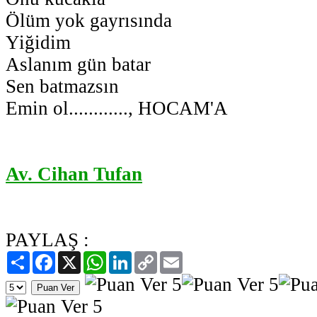
Ölüm yok gayrısında
Yiğidim
Aslanım gün batar
Sen batmazsın
Emin ol............, HOCAM'A
Av. Cihan Tufan
PAYLAŞ :
Paylaş
Facebook
X
WhatsApp
LinkedIn
Copy
Email
Link