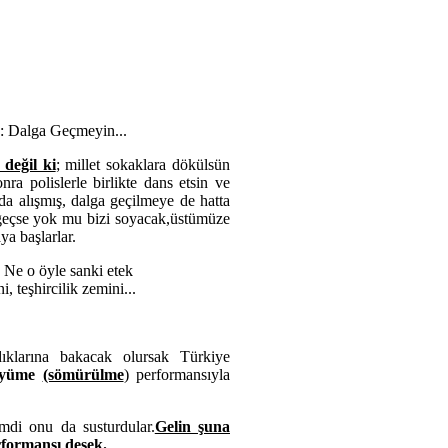
z: Dalga Geçmeyin...
değil ki
; millet sokaklara dökülsün
ra polislerle birlikte dans etsin ve
 da alışmış, dalga geçilmeye de hatta
azgeçse yok mu bizi soyacak,üstümüze
ya başlarlar.
 Ne o öyle sanki etek
, teşhircilik zemini...
klarına bakacak olursak Türkiye
üyüme
(sömürülme
) performansıyla
mdi onu da susturdular.
Gelin şuna
formansı desek.