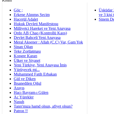
Göç ;
Üsküdar 
Erkene Alınmış Seçim
ve 3 kişi 
Hacerül Adalet
Sinem De
Hukuk Devleti Manifestosu
Milliyetçi Hareket ve Yeni Anayasa
Ordo AB Chao (Kontrollü Kaos)
Devlet Bahçeli Yeni Anayasa
Meral Akşener : Allah (C.C) Var, Gam Yok
Sinan Oğan
Teke Zortlatması
Kongre Kararı
Ülker ve Siyaset
Yeni Türkiye, Yeni Anayasa İmiş
Yürüyecek mi...
Muhammed Fatih Erbakan
Gül ve Diken
İhsanedilen Oğul
Arayış
Hacı Bayram-ı Gülen
Aç Yürekler
Nasuh
Tanrı'mıza hamd olsun, afiyet olsun?
Patron !!