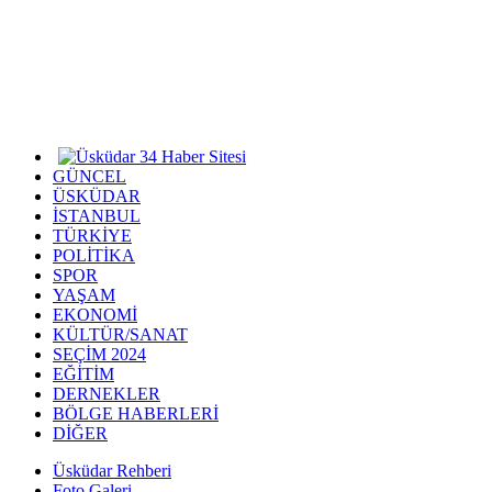
GÜNCEL
ÜSKÜDAR
İSTANBUL
TÜRKİYE
POLİTİKA
SPOR
YAŞAM
EKONOMİ
KÜLTÜR/SANAT
SEÇİM 2024
EĞİTİM
DERNEKLER
BÖLGE HABERLERİ
DİĞER
Üsküdar Rehberi
Foto Galeri