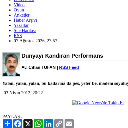
Video
Oyun
Anketler
Haber Arşivi
Yazarlar
Site Haritası
RSS
07 Ağustos 2026, 23:57
Dünyayı Kandıran Performans
Av. Cihan TUFAN |
RSS Feed
Yalan, yalan, yalan, bu kadarına da pes, yeter be, madem soyulu
03 Nisan 2012, 20:22
PAYLAŞ :
Paylaş
Facebook
X
WhatsApp
LinkedIn
Copy
Email
Link