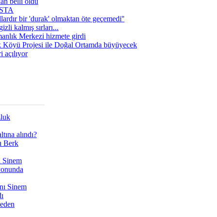
n belli oldu
 USTA
lardır bir 'durak' olmaktan öte geçemedi''
zli kalmış sırları...
manlık Merkezi hizmete girdi
 Köyü Projesi ile Doğal Ortamda büyüyecek
i açılıyor
zluk
tına alındı?
ı Berk
ı Sinem
yonunda
nı Sinem
dı
Neden