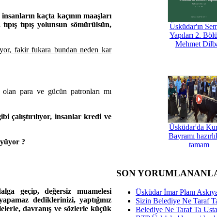
 insanların kaçta kaçının maaşları
tıpış tıpış yolunsun sömürülsün,
Üsküdar'ın Se
Yapıları 2. Böl
Mehmet Dilb
yor, fakir fukara bundan neden kar
 olan para ve gücün patronları mı
i çalıştırılıyor, insanlar kredi ve
Üsküdar'da Ku
Bayramı hazırlık
yüyor ?
tamam
SON YORUMLANANL
dalga geçip, değersiz muamelesi
Üsküdar İmar Planı Askıya
 yapamaz dediklerinizi, yaptığınız
Sizin Belediye Ne Taraf Ta
lerle, davranış ve sözlerle küçük
Belediye Ne Taraf Ta Ust