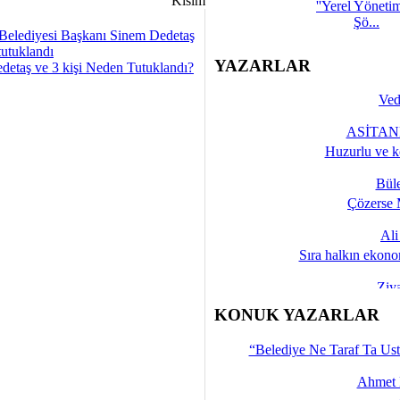
''Yerel Yöneti
Şö...
Belediyesi Başkanı Sinem Dedetaş
tutuklandı
YAZARLAR
detaş ve 3 kişi Neden Tutuklandı?
Ved
ASİTANE
Huzurlu ve k
Bül
Çözerse 
Al
Sıra halkın ekono
Ziy
İşte 
KONUK YAZARLAR
Yalçın
“Belediye Ne Taraf Ta Ust
Ahmet 