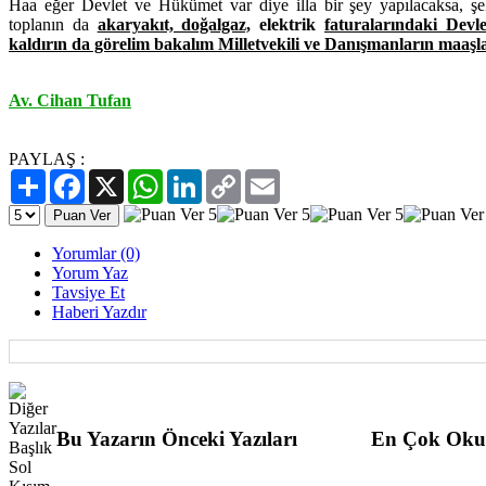
Haa eğer Devlet ve Hükümet var diye illa bir şey yapılacaksa, şe
toplanın da
akaryakıt, doğalgaz,
elektrik
faturalarındaki Devl
kaldırın da görelim bakalım Milletvekili ve Danışmanların maaşla
Av. Cihan Tufan
PAYLAŞ :
Paylaş
Facebook
X
WhatsApp
LinkedIn
Copy
Email
Link
Yorumlar (0)
Yorum Yaz
Tavsiye Et
Haberi Yazdır
Bu Yazarın Önceki Yazıları
En Çok Oku