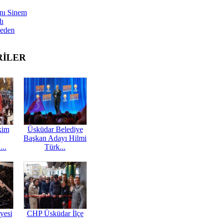
nı Sinem
dı
Neden
RİLER
kim
Üsküdar Belediye
Başkan Adayı Hilmi
...
Türk...
yesi
CHP Üsküdar İlçe