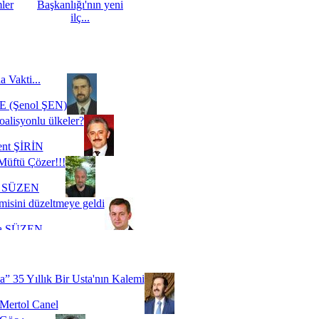
mler
Başkanlığı'nın yeni
ilç...
a Vakti...
 (Şenol ŞEN)
oalisyonlu ülkeler?
ent ŞİRİN
Müftü Çözer!!!
i SÜZEN
misini düzeltmeye geldi
a SÜZEN
Biz buyuz...
 SOYSEVİNÇ
a” 35 Yıllık Bir Usta'nın Kalemi
Mertol Canel