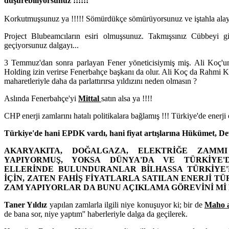
düşürebiliyorsunuz !!!!!!
Korkutmuşsunuz ya !!!!! Sömürdükçe sömürüyorsunuz ve iştahla alay
Project Blubeamcıların esiri olmuşsunuz. Takmışsınız Cübbeyi giym
geçiyorsunuz dalgayı...
3 Temmuz'dan sonra parlayan Fener yöneticisiymiş miş. Ali Koç'un 
Holding izin verirse Fenerbahçe başkanı da olur. Ali Koç da Rahmi Ko
maharetleriyle daha da parlattırırsa yıldızını neden olmasın ?
Aslında Fenerbahçe'yi
Mittal
satın alsa ya !!!!
CHP enerji zamlarını hatalı politikalara bağlamış !!! Türkiye'de enerji 
Türkiye'de hani EPDK vardı, hani fiyat artışlarına Hükümet, De
AKARYAKITA, DOĞALGAZA, ELEKTRİĞE ZAMM
YAPIYORMUŞ, YOKSA DÜNYA'DA VE TÜRKİYE'
ELLERİNDE BULUNDURANLAR BİLHASSA TÜRKİYE'
İÇİN, ZATEN FAHİŞ FİYATLARLA SATILAN ENERJİ T
ZAM YAPIYORLAR DA BUNU AÇIKLAMA GÖREVİNİ Mİ 
Taner Yıldız
yapılan zamlarla ilgili niye konuşuyor ki; bir de
Maho 
de bana sor, niye yaptım'' haberleriyle dalga da geçilerek.