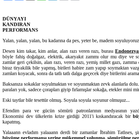
DÜNYAYI
KANDIRAN
PERFORMANS
Yalan, yalan, yalan, bu kadarına da pes, yeter be, madem soyuluyoru
Desen kim takar, kim anlar, alan razı veren razı, burası
Endonezya 
böyle fahiş doğalgaz, elektrik, akaryakıt zammı olur mu diye ve son
zamlar geri çekilsin, alan razı, veren razı, yemiş millet gazı, zamma
biraz tiryakilik bile yapmış, birileri habire zam yapıp soymaktan v
zamları koyacak, sonra da tatlı tatlı dalga geçecek diye birilerini arama
Baksanıza sokaklar soyulmaktan ve soyunmaktan zevk alanlarla dolu.
paraları yok, sadece çorapları giyip fırlamışlar sokağa, etekler mini mini
Eski taytlar bile tesettür olmuş. Soyula soyula soyunur olmuşuz...
Efendim para ve gücün sömürü patronlarının medyasının yazdı
Ekonomisi dev ülkelerin krize girdiği 2011'i kıskandıracak bir
b
kapatmış.
Yalaaann evladım yalaaann derdi bir zamanlar İbrahim Tatlıses, şi
büyüme performansı yerine mükemmel yolunma, sömürülme per