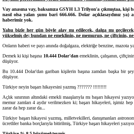
Vay anasına vay, baksanıza GSYH 1.3 Trilyon'a çıkmıştaa, kişi baş
nasıl olsa yalan şunu bari 666.666. Dolar açıklasaydınız ya) 
haberimiz yok.
Yahu bizle her gün böyle alay mı edilecek, dalga mı geçilecek,
yükselmiş de; bundan ne emeklinin, ne memurun, ne çiftçinin, ne 
Onların haberi ve payı anında doğalgaza, elektriğe benzine, mazota y
Demek ki kişi başına
10.444 Dolar'dan
emeklinin, çalışanın, çiftçin
düşüyor.
Bu 10.444 Dolar'dan gariban kişilerin başına zamdan başka bir şey
düşüyor.
Türkiye neyin başarı hikayesini yazmış ??????? !!!!!!!!!
Açlık sınırının altındaki emekli maaşlarıyla mı başarı hikayesi yazıy
memur zamları 4 aydır verilmezken ki; başarı hikayeleri, işimiz hep hi
zarar da hep zarar da...
Türkiye başarı hikayesi yazmış, milletvekilleri, danışmanları astrono
ücretliler banka borçlarıyla bitirilmiş, Türkiye başarı hikayeleri yazıy
Türkiye % 8 5 büyümekteymiş...