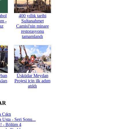
mbol
400 yıllık tarihi
üm -
Sultanahmet
az
Camisi'nin minare
restorasyonu
tamamlandı
rban
Üsküdar Meydan
ları
Projesi için ilk adım
atıldı
AR
 Çıktı
 Usta - Seri Sonu...
a! - Bölüm 4