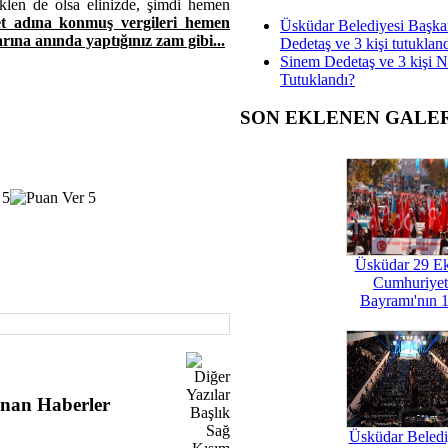
klen de olsa elinizde, şimdi hemen
et adına konmuş vergileri hemen
Üsküdar Belediyesi Başka
rına anında yaptığınız zam gibi...
Dedetaş ve 3 kişi tutuklan
Sinem Dedetaş ve 3 kişi 
Tutuklandı?
SON EKLENEN GALE
Üsküdar 29 E
Cumhuriyet
Bayramı'nın 1
nan Haberler
Üsküdar Beledi