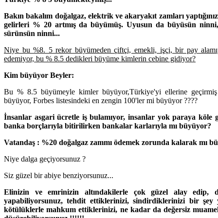
Bakın bakalım doğalgaz, elektrik ve akaryakıt zamları yaptığınız
gelirleri % 20 artmış da büyümüş. Uyusun da büyüsün ninni, 
sürünsün ninni...
Niye bu %8. 5 rekor büyümeden çiftçi, emekli, işçi, bir pay alamı
edemiyor, bu % 8.5 dedikleri büyüme kimlerin cebine gidiyor?
Kim büyüyor Beyler:
Bu % 8.5 büyümeyle kimler büyüyor,Türkiye'yi ellerine geçirmiş
büyüyor, Forbes listesindeki en zengin 100'ler mi büyüyor ????
İnsanlar asgari ücretle iş bulamıyor, insanlar yok paraya köle gib
banka borçlarıyla bitirilirken bankalar karlarıyla mı büyüyor?
Vatandaş : %20 doğalgaz zammı ödemek zorunda kalarak mı bü
Niye dalga geçiyorsunuz ?
Siz güzel bir abiye benziyorsunuz...
Elinizin ve emrinizin altındakilerle çok güzel alay edip, 
yapabiliyorsunuz, tehdit ettiklerinizi, sindirdiklerinizi bir şey
kötülüklerle mahkum ettiklerinizi, ne kadar da değersiz muamele