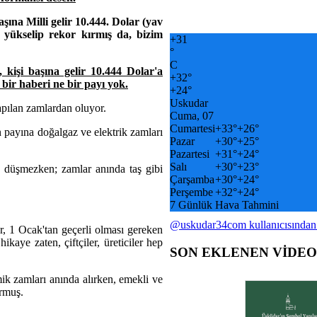
ına Milli gelir 10.444. Dolar (yav
a yükselip rekor kırmış da, bizim
+
31
°
C
 kişi başına gelir 10.444 Dolar'a
+
32°
bir haberi ne bir payı yok.
+
24°
Uskudar
apılan zamlardan oluyor.
Cuma, 07
Cumartesi
+
33°
+
26°
in payına doğalgaz ve elektrik zamları
Pazar
+
30°
+
25°
Pazartesi
+
31°
+
24°
Salı
+
30°
+
23°
 düşmezken; zamlar anında taş gibi
Çarşamba
+
30°
+
24°
Perşembe
+
32°
+
24°
7 Günlük Hava Tahmini
@uskudar34com kullanıcısından
or, 1 Ocak'tan geçerli olması gereken
kaye zaten, çiftçiler, üreticiler hep
SON EKLENEN VİDE
mik zamları anında alırken, emekli ve
ormuş.