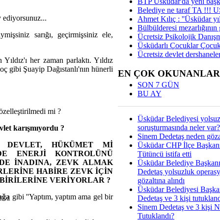
BTP Üsküdar'da yeni başka
Belediye ne taraf TA !!!
 ediyorsunuz...
Ahmet Kılıç : ''Üsküdar yıl
Bülbülderesi mezarlığının gi
işsiniz sarığı, geçirmişsiniz ele,
Ücretsiz Psikolojik Danış
Üsküdarlı Çocuklar Çocuk
Ücretsiz devlet dershaneler
Yıldız'ı her zaman parlaktı. Yıldız
ç gibi Şuayip Dağıstanlı'nın hünerli
EN ÇOK OKUNANLAR
SON 7 GÜN
BU AY
özelleştirilmedi mi ?
Üsküdar Belediyesi yolsu
soruşturmasında neler var?
vlet karışmıyordu ?
Sinem Dedetaş neden gözal
I DEVLET, HÜKÜMET Mİ
Üsküdar CHP İlçe Başkan
DE ENERJİ KONTROLÜNÜ
Tütüncü istifa etti
DE İNADINA, ZEVK ALMAK
Üsküdar Belediye Başkan
ÜRLERİNE HABİRE ZEVK İÇİN
Dedetaş yolsuzluk operas
BİRİLERİNE VERİYORLAR ?
gözaltına alındı
Üsküdar Belediyesi Başka
ağa
gibi ''Yaptım, yaptım ama gel bir
Dedetaş ve 3 kişi tutuklan
Sinem Dedetaş ve 3 kişi 
Tutuklandı?