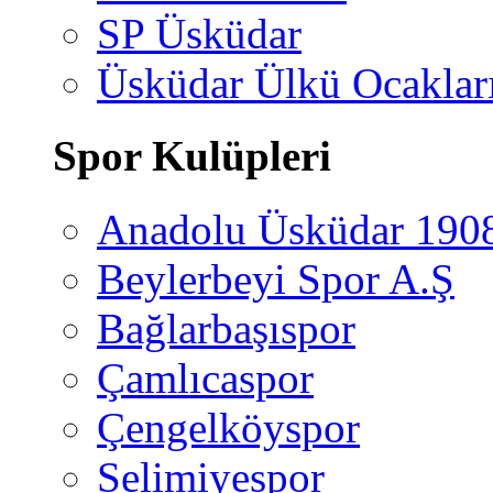
SP Üsküdar
Üsküdar Ülkü Ocaklar
Spor Kulüpleri
Anadolu Üsküdar 190
Beylerbeyi Spor A.Ş
Bağlarbaşıspor
Çamlıcaspor
Çengelköyspor
Selimiyespor