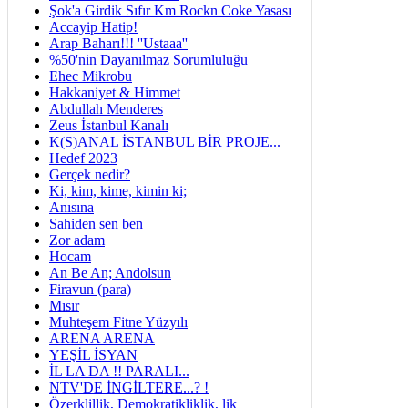
Şok'a Girdik Sıfır Km Rockn Coke Yasası
Accayip Hatip!
Arap Baharı!!! ''Ustaaa''
%50'nin Dayanılmaz Sorumluluğu
Ehec Mikrobu
Hakkaniyet & Himmet
Abdullah Menderes
Zeus İstanbul Kanalı
K(S)ANAL İSTANBUL BİR PROJE...
Hedef 2023
Gerçek nedir?
Ki, kim, kime, kimin ki;
Anısına
Sahiden sen ben
Zor adam
Hocam
An Be An; Andolsun
Firavun (para)
Mısır
Muhteşem Fitne Yüzyılı
ARENA ARENA
YEŞİL İSYAN
İL LA DA !! PARALI...
NTV'DE İNGİLTERE...? !
Özerklillik, Demokratikliklik, lik