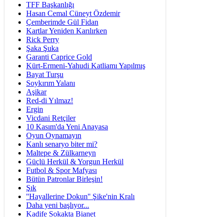
TFF Başkanlığı
Hasan Cemal Cüneyt Özdemir
Çemberimde Gül Fidan
Kartlar Yeniden Karılırken
Rick Perry
Şaka Şuka
Garanti Caprice Gold
Kürt-Ermeni-Yahudi Katliamı Yapılmış
Bayat Turşu
Soykırım Yalanı
Aşikar
Red-di Yılmaz!
Ergin
Vicdani Retçiler
10 Kasım'da Yeni Anayasa
Oyun Oynamayın
Kanlı senaryo biter mi?
Maltepe & Zülkarneyn
Güçlü Herkül & Yorgun Herkül
Futbol & Spor Mafyası
Bütün Patronlar Birleşin!
Şık
''Hayallerine Dokun'' Şike'nin Kralı
Daha yeni başlıyor...
Kadife Sokakta Bianet