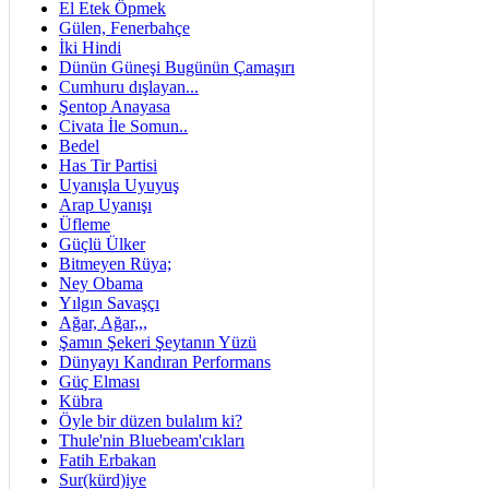
El Etek Öpmek
Gülen, Fenerbahçe
İki Hindi
Dünün Güneşi Bugünün Çamaşırı
Cumhuru dışlayan...
Şentop Anayasa
Civata İle Somun..
Bedel
Has Tir Partisi
Uyanışla Uyuyuş
Arap Uyanışı
Üfleme
Güçlü Ülker
Bitmeyen Rüya;
Ney Obama
Yılgın Savaşçı
Ağar, Ağar,,,
Şamın Şekeri Şeytanın Yüzü
Dünyayı Kandıran Performans
Güç Elması
Kübra
Öyle bir düzen bulalım ki?
Thule'nin Bluebeam'cıkları
Fatih Erbakan
Sur(kürd)iye