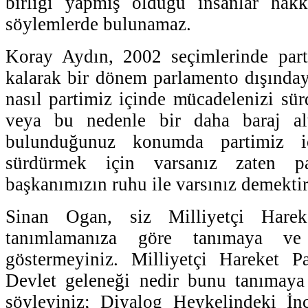
birliği yapmış olduğu insanlar hak
söylemlerde bulunamaz.
Koray Aydın, 2002 seçimlerinde parti
kalarak bir dönem parlamento dışındayk
nasıl partimiz içinde mücadelenizi sür
veya bu nedenle bir daha baraj alt
bulunduğunuz konumda partimiz iç
sürdürmek için varsanız zaten pa
başkanımızın ruhu ile varsınız demektir
Sinan Ogan, siz Milliyetçi Hareke
tanımlamanıza göre tanımaya ve
göstermeyiniz. Milliyetçi Hareket Pa
Devlet geleneği nedir bunu tanımaya 
söyleyiniz; Diyalog Heykelindeki İnci