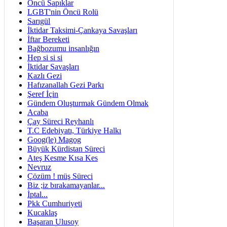
Öncü Sapıklar
LGBT'nin Öncü Rolü
Sarıgül
İktidar Taksimi-Çankaya Savaşları
İftar Bereketi
Bağbozumu insanlığın
Hep si si si
İktidar Savaşları
Kazlı Gezi
Hafızanallah Gezi Parkı
Şeref İçin
Gündem Oluşturmak Gündem Olmak
Acaba
Çay Süreci Reyhanlı
T.C Edebiyatı, Türkiye Halkı
Goog(le) Magog
Büyük Kürdistan Süreci
Ateş Kesme Kısa Kes
Nevruz
Çözüm ! müş Süreci
Biz ;iz bırakamayanlar...
İptal...
Pkk Cumhuriyeti
Kucaklaş
Başaran Ulusoy