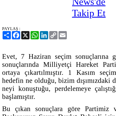
PAYLAŞ :
Paylaş
Facebook
X
WhatsApp
LinkedIn
Copy
Email
Link
Evet, 7 Haziran seçim sonuçlarına 
sonuçlarında Milliyetçi Hareket Part
ortaya çıkartılmıştır. 1 Kasım seçiml
hedefin ne olduğu, bizim dışımızdaki 
neyi konuştuğu, perdelemeye çalıştı
başlamıştır.
Bu çıkan sonuçlara göre Partimiz 