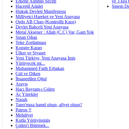
Erkene Alınmış Seçim
ve 3 kişi 
Hacerül Adalet
Sinem De
Hukuk Devleti Manifestosu
Milliyetçi Hareket ve Yeni Anayasa
Ordo AB Chao (Kontrollü Kaos)
Devlet Bahçeli Yeni Anayasa
Meral Akşener : Allah (C.C) Var, Gam Yok
Sinan Oğan
Teke Zortlatması
Kongre Kararı
Ülker ve Siyaset
Yeni Türkiye, Yeni Anayasa İmiş
Yürüyecek mi...
Muhammed Fatih Erbakan
Gül ve Diken
İhsanedilen Oğul
Arayış
Hacı Bayram-ı Gülen
Aç Yürekler
Nasuh
Tanrı'mıza hamd olsun, afiyet olsun?
Patron !!
Mehdiyet
Kutlu Yürüyüşmüş
Gülen'i Bitirmek...