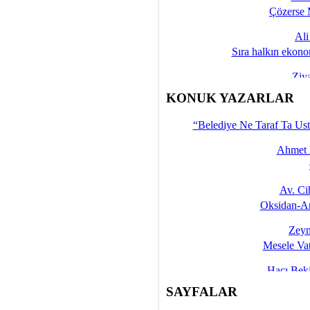
Çözerse 
Al
Sıra halkın ekono
Ziy
İşte 
KONUK YAZARLAR
Yalçın
“Belediye Ne Taraf Ta Ust
Ahmet 
Av. C
Oksidan-An
Zeyn
Mesele Vat
Hacı Be
Okullarda M
SAYFALAR