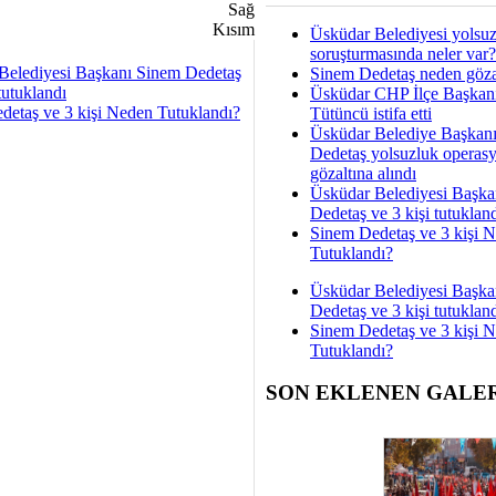
Üsküdar Belediyesi yolsu
soruşturmasında neler var?
Belediyesi Başkanı Sinem Dedetaş
Sinem Dedetaş neden gözal
tutuklandı
Üsküdar CHP İlçe Başkan
detaş ve 3 kişi Neden Tutuklandı?
Tütüncü istifa etti
Üsküdar Belediye Başkan
Dedetaş yolsuzluk operas
gözaltına alındı
Üsküdar Belediyesi Başka
Dedetaş ve 3 kişi tutuklan
Sinem Dedetaş ve 3 kişi 
Tutuklandı?
Üsküdar Belediyesi Başka
Dedetaş ve 3 kişi tutuklan
Sinem Dedetaş ve 3 kişi 
Tutuklandı?
SON EKLENEN GALE