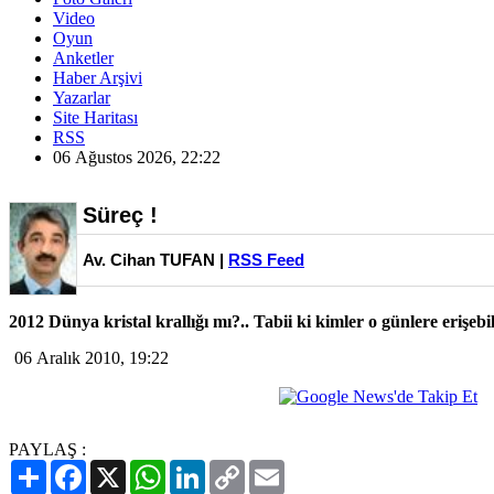
Video
Oyun
Anketler
Haber Arşivi
Yazarlar
Site Haritası
RSS
06 Ağustos 2026, 22:22
Süreç !
Av. Cihan TUFAN |
RSS Feed
2012 Dünya kristal krallığı mı?.. Tabii ki kimler o günlere erişebi
06 Aralık 2010, 19:22
PAYLAŞ :
Paylaş
Facebook
X
WhatsApp
LinkedIn
Copy
Email
Link