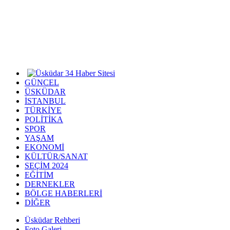
GÜNCEL
ÜSKÜDAR
İSTANBUL
TÜRKİYE
POLİTİKA
SPOR
YAŞAM
EKONOMİ
KÜLTÜR/SANAT
SEÇİM 2024
EĞİTİM
DERNEKLER
BÖLGE HABERLERİ
DİĞER
Üsküdar Rehberi
Foto Galeri