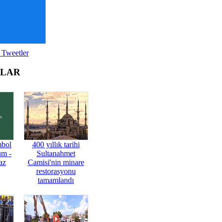
 Tweetler
OLAR
mbol
400 yıllık tarihi
üm -
Sultanahmet
az
Camisi'nin minare
restorasyonu
tamamlandı