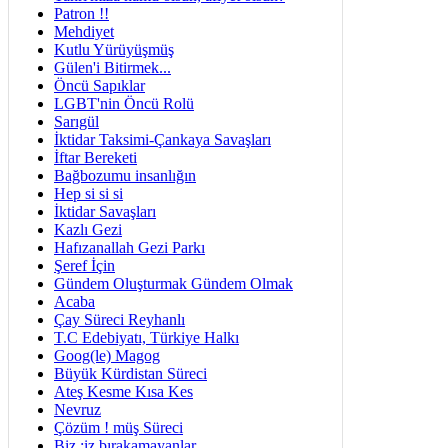
Patron !!
Mehdiyet
Kutlu Yürüyüşmüş
Gülen'i Bitirmek...
Öncü Sapıklar
LGBT'nin Öncü Rolü
Sarıgül
İktidar Taksimi-Çankaya Savaşları
İftar Bereketi
Bağbozumu insanlığın
Hep si si si
İktidar Savaşları
Kazlı Gezi
Hafızanallah Gezi Parkı
Şeref İçin
Gündem Oluşturmak Gündem Olmak
Acaba
Çay Süreci Reyhanlı
T.C Edebiyatı, Türkiye Halkı
Goog(le) Magog
Büyük Kürdistan Süreci
Ateş Kesme Kısa Kes
Nevruz
Çözüm ! müş Süreci
Biz ;iz bırakamayanlar...