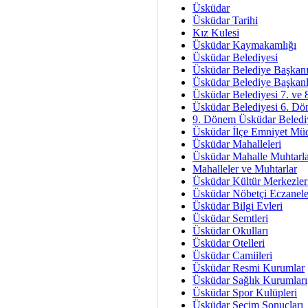
Mesu
Üsküdar
Dünya Fani, Ama Kısa
Üsküdar Tarihi
Kız Kulesi
Sav
Üsküdar Kaymakamlığı
Hukukun Adale
Üsküdar Belediyesi
Üsküdar Belediye Başkan
Av. Ş
Üsküdar Belediye Başkanl
Üsküdar Belediyesi 7. ve
İmar Sorunlarının Genel Ç
Üsküdar Belediyesi 6. Dö
9. Dönem Üsküdar Belediy
Çet
Üsküdar İlçe Emniyet Mü
Arakan Ner
Üsküdar Mahalleleri
Üsküdar Mahalle Muhtarla
Hüsam
Mahalleler ve Muhtarlar
Bayramın Mü
Üsküdar Kültür Merkezler
Üsküdar Nöbetçi Eczanele
Es
Üsküdar Bilgi Evleri
Ruhsal Yön
Üsküdar Semtleri
Üsküdar Okulları
Zülf
Üsküdar Otelleri
Üsküdar Kar
Üsküdar Camiileri
Üsküdar Resmi Kurumlar
Mus
Üsküdar Sağlık Kurumları
Üsküdar Spor Kulüpleri
Üsküdar Seçim Sonuçları