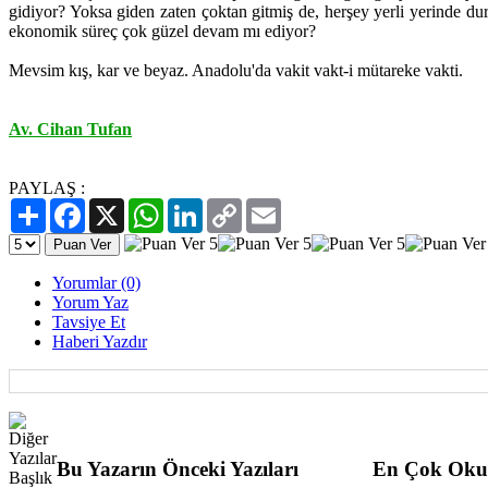
gidiyor? Yoksa giden zaten çoktan gitmiş de, herşey yerli yerinde du
ekonomik süreç çok güzel devam mı ediyor?
Mevsim kış, kar ve beyaz. Anadolu'da vakit vakt-i mütareke vakti.
Av. Cihan Tufan
PAYLAŞ :
Paylaş
Facebook
X
WhatsApp
LinkedIn
Copy
Email
Link
Yorumlar (0)
Yorum Yaz
Tavsiye Et
Haberi Yazdır
Bu Yazarın Önceki Yazıları
En Çok Oku