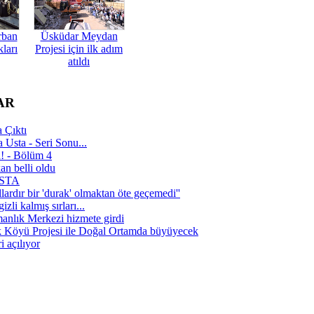
rban
Üsküdar Meydan
ları
Projesi için ilk adım
atıldı
AR
 Çıktı
 Usta - Seri Sonu...
a! - Bölüm 4
n belli oldu
 USTA
lardır bir 'durak' olmaktan öte geçemedi''
zli kalmış sırları...
manlık Merkezi hizmete girdi
 Köyü Projesi ile Doğal Ortamda büyüyecek
i açılıyor