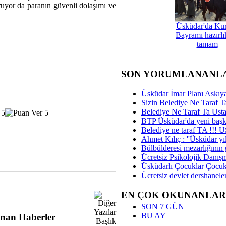
ruyor da paranın güvenli dolaşımı ve
Üsküdar'da Ku
Bayramı hazırlık
tamam
SON YORUMLANANL
Üsküdar İmar Planı Askıya
Sizin Belediye Ne Taraf Ta
Belediye Ne Taraf Ta Ust
BTP Üsküdar'da yeni başka
Belediye ne taraf TA !!!
Ahmet Kılıç : ''Üsküdar yıl
Bülbülderesi mezarlığının gi
Ücretsiz Psikolojik Danış
Üsküdarlı Çocuklar Çocuk
Ücretsiz devlet dershaneler
EN ÇOK OKUNANLAR
SON 7 GÜN
BU AY
nan Haberler