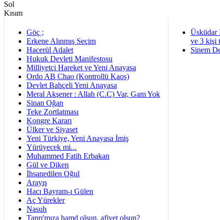
Göç ;
Üsküdar 
Erkene Alınmış Seçim
ve 3 kişi 
Hacerül Adalet
Sinem De
Hukuk Devleti Manifestosu
Milliyetçi Hareket ve Yeni Anayasa
Ordo AB Chao (Kontrollü Kaos)
Devlet Bahçeli Yeni Anayasa
Meral Akşener : Allah (C.C) Var, Gam Yok
Sinan Oğan
Teke Zortlatması
Kongre Kararı
Ülker ve Siyaset
Yeni Türkiye, Yeni Anayasa İmiş
Yürüyecek mi...
Muhammed Fatih Erbakan
Gül ve Diken
İhsanedilen Oğul
Arayış
Hacı Bayram-ı Gülen
Aç Yürekler
Nasuh
Tanrı'mıza hamd olsun, afiyet olsun?