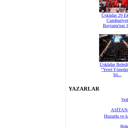
Üsküdar 29 E
Cumhuriyet
Bayramı'nın 1
Üsküdar Beledi
''Yerel Yöneti
Şö...
YAZARLAR
Ved
ASİTANE
Huzurlu ve k
Bül