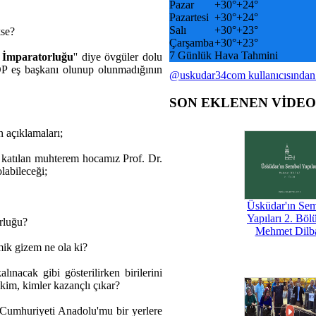
Pazar
+
30°
+
24°
Pazartesi
+
30°
+
24°
Salı
+
30°
+
23°
kse?
Çarşamba
+
30°
+
23°
7 Günlük Hava Tahmini
 İmparatorluğu
'' diye övgüler dolu
BOP eş başkanı olunup olunmadığının
@uskudar34com kullanıcısından
SON EKLENEN VİDE
n açıklamaları;
 katılan muhterem hocamız Prof. Dr.
labileceği;
Üsküdar'ın Se
Yapıları 2. Böl
orluğu?
Mehmet Dilb
mik gizem ne ola ki?
lınacak gibi gösterilirken birilerini
kim, kimler kazançlı çıkar?
e Cumhuriyeti Anadolu'mu bir yerlere