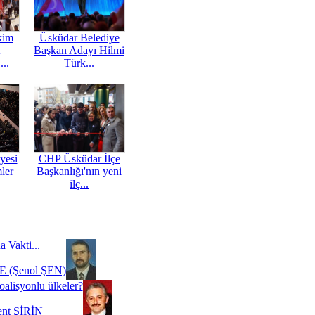
kim
Üsküdar Belediye
Başkan Adayı Hilmi
...
Türk...
yesi
CHP Üsküdar İlçe
mler
Başkanlığı'nın yeni
ilç...
a Vakti...
 (Şenol ŞEN)
oalisyonlu ülkeler?
ent ŞİRİN