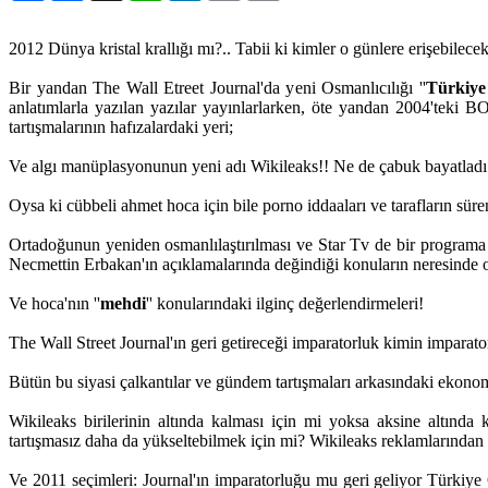
2012 Dünya kristal krallığı mı?.. Tabii ki kimler o günlere erişebilece
Bir yandan The Wall Etreet Journal'da yeni Osmanlıcılığı ''
Türkiye
anlatımlarla yazılan yazılar yayınlarlarken, öte yandan 2004'teki 
tartışmalarının hafızalardaki yeri;
Ve algı manüplasyonunun yeni adı Wikileaks!! Ne de çabuk bayatladı
Oysa ki cübbeli ahmet hoca için bile porno iddaaları ve tarafların süre
Ortadoğunun yeniden osmanlılaştırılması ve Star Tv de bir programa
Necmettin Erbakan'ın açıklamalarında değindiği konuların neresinde o
Ve hoca'nın ''
mehdi
'' konularındaki ilginç değerlendirmeleri!
The Wall Street Journal'ın geri getireceği imparatorluk kimin imparat
Bütün bu siyasi çalkantılar ve gündem tartışmaları arkasındaki ekono
Wikileaks birilerinin altında kalması için mi yoksa aksine altında ka
tartışmasız daha da yükseltebilmek için mi? Wikileaks reklamlarından 
Ve 2011 seçimleri: Journal'ın imparatorluğu mu geri geliyor Türkiy