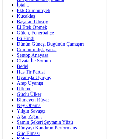
İptal...
Pkk Cumhuriyeti
Kucaklaş
Başaran Ulusoy
El Etek Öpmek
Gülen, Fenerbahçe
İki Hindi
Dünün Güneşi Bugünün Çamaşırı
Cumhuru dışlayan...
Şentop Anayasa
Civata İle Somun..
Bedel
Has Tir Partisi
Uyanışla Uyuyuş
Arap Uyanışı
Üfleme
Güçlü Ülker
Bitmeyen Rüya;
Ney Obama
Yılgın Savaşçı
Ağar, Ağar,,,
Şamın Şekeri Şeytanın Yüzü
Dünyayı Kandıran Performans
Güç Elması
Kübra