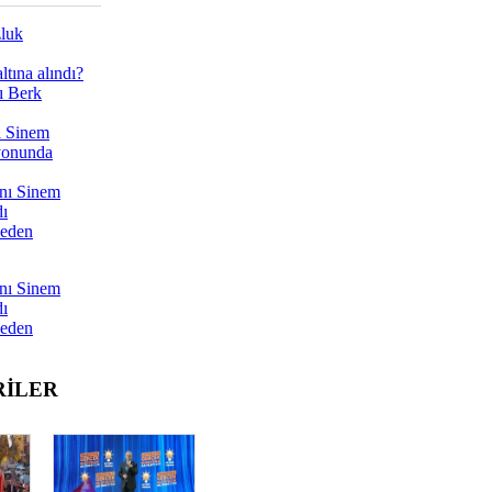
zluk
tına alındı?
ı Berk
ı Sinem
yonunda
nı Sinem
dı
Neden
nı Sinem
dı
Neden
RİLER