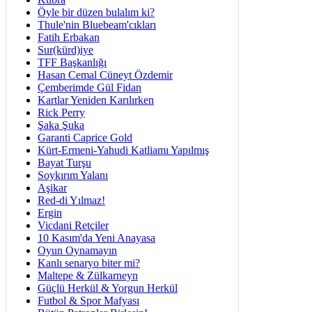
Öyle bir düzen bulalım ki?
Thule'nin Bluebeam'cıkları
Fatih Erbakan
Sur(kürd)iye
TFF Başkanlığı
Hasan Cemal Cüneyt Özdemir
Çemberimde Gül Fidan
Kartlar Yeniden Karılırken
Rick Perry
Şaka Şuka
Garanti Caprice Gold
Kürt-Ermeni-Yahudi Katliamı Yapılmış
Bayat Turşu
Soykırım Yalanı
Aşikar
Red-di Yılmaz!
Ergin
Vicdani Retçiler
10 Kasım'da Yeni Anayasa
Oyun Oynamayın
Kanlı senaryo biter mi?
Maltepe & Zülkarneyn
Güçlü Herkül & Yorgun Herkül
Futbol & Spor Mafyası