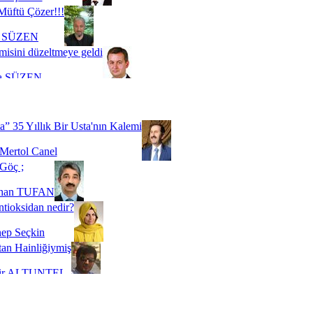
Müftü Çözer!!!
i SÜZEN
misini düzeltmeye geldi
a SÜZEN
Biz buyuz...
 SOYSEVİNÇ
a” 35 Yıllık Bir Usta'nın Kalemi
Mertol Canel
Göç ;
ihan TUFAN
tioksidan nedir?
ep Seçkin
an Hainliğiymiş
kir ALTUNTEL
adde Bağımlılığı