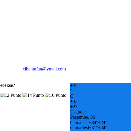
cihantufan@ymail.com
lecekse?
+
32
°
C
+
33°
+
23°
Uskudar
Perşembe, 06
Cuma
+
34°
+
24°
Cumartesi
+
31°
+
24°