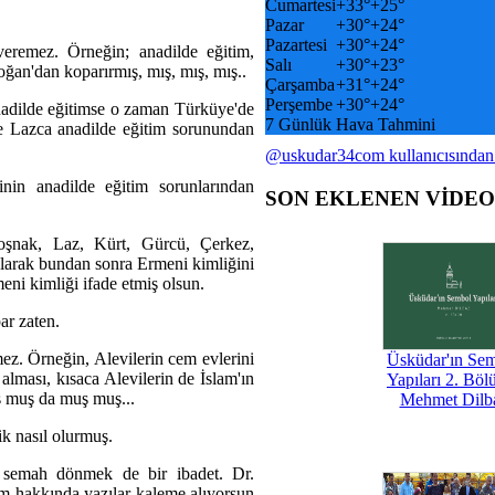
Cumartesi
+
33°
+
25°
Pazar
+
30°
+
24°
Pazartesi
+
30°
+
24°
veremez. Örneğin; anadilde eğitim,
Salı
+
30°
+
23°
oğan'dan koparırmış, mış, mış, mış..
Çarşamba
+
31°
+
24°
Perşembe
+
30°
+
24°
nadilde eğitimse o zaman Türküye'de
7 Günlük Hava Tahmini
 Lazca anadilde eğitim sorunundan
@uskudar34com kullanıcısından
nin anadilde eğitim sorunlarından
SON EKLENEN VİDE
oşnak, Laz, Kürt, Gürcü, Çerkez,
 olarak bundan sonra Ermeni kimliğini
eni kimliği ifade etmiş olsun.
ar zaten.
ez. Örneğin, Alevilerin cem evlerini
Üsküdar'ın Se
alması, kısaca Alevilerin de İslam'ın
Yapıları 2. Böl
ş muş da muş muş...
Mehmet Dilb
ik nasıl olurmuş.
 semah dönmek de bir ibadet. Dr.
m hakkında yazılar kaleme alıyorsun