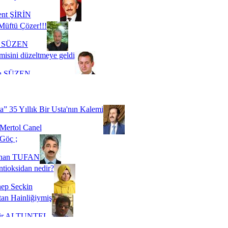
ent ŞİRİN
Müftü Çözer!!!
i SÜZEN
misini düzeltmeye geldi
a SÜZEN
Biz buyuz...
 SOYSEVİNÇ
a” 35 Yıllık Bir Usta'nın Kalemi
Mertol Canel
Göç ;
ihan TUFAN
tioksidan nedir?
ep Seçkin
an Hainliğiymiş
kir ALTUNTEL
adde Bağımlılığı