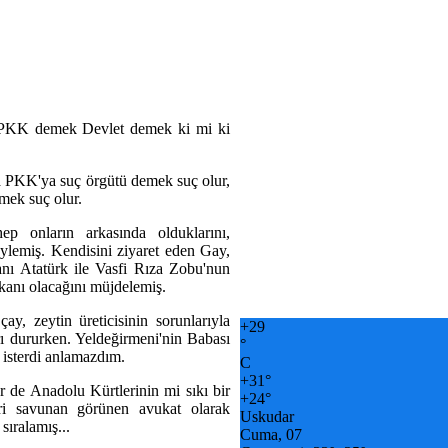
 PKK demek Devlet demek ki mi ki
ra PKK'ya suç örgütü demek suç olur,
mek suç olur.
p onların arkasında olduklarını,
söylemiş. Kendisini ziyaret eden Gay,
ı Atatürk ile Vasfi Rıza Zobu'nun
kanı olacağını müjdelemiş.
ay, zeytin üreticisinin sorunlarıyla
+
29
rı dururken. Yeldeğirmeni'nin Babası
°
 isterdi anlamazdım.
C
+
31°
r de Anadolu Kürtlerinin mi sıkı bir
+
24°
ri savunan görünen avukat olarak
Uskudar
sıralamış...
Cuma, 07