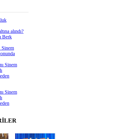
zluk
tına alındı?
ı Berk
ı Sinem
yonunda
nı Sinem
dı
Neden
nı Sinem
dı
Neden
RİLER