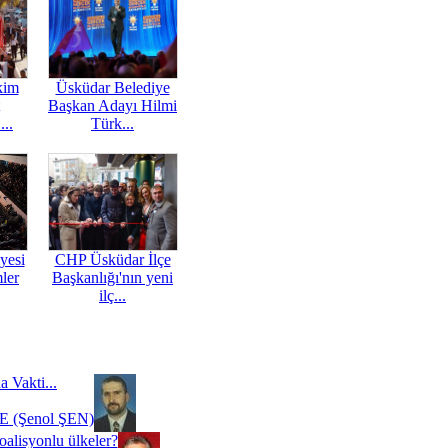
kim
Üsküdar Belediye
Başkan Adayı Hilmi
...
Türk...
yesi
CHP Üsküdar İlçe
mler
Başkanlığı'nın yeni
ilç...
a Vakti...
 (Şenol ŞEN)
oalisyonlu ülkeler?