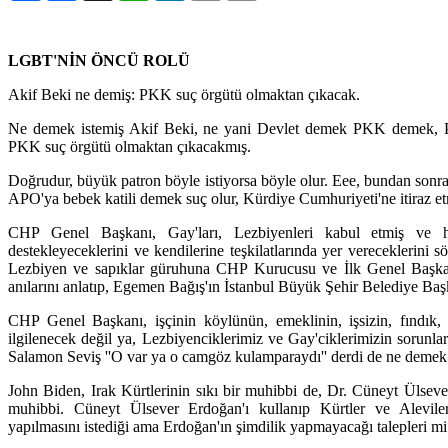
LGBT'NİN ÖNCÜ ROLÜ
Akif Beki ne demiş: PKK suç örgütü olmaktan çıkacak.
Ne demek istemiş Akif Beki, ne yani Devlet demek PKK demek,
PKK suç örgütü olmaktan çıkacakmış.
Doğrudur, büyük patron böyle istiyorsa böyle olur. Eee, bundan son
APO'ya bebek katili demek suç olur, Kürdiye Cumhuriyeti'ne itiraz et
CHP Genel Başkanı, Gay'ları, Lezbiyenleri kabul etmiş ve he
destekleyeceklerini ve kendilerine teşkilatlarında yer vereceklerini 
Lezbiyen ve sapıklar güruhuna CHP Kurucusu ve İlk Genel Başkan
anılarını anlatıp, Egemen Bağış'ın İstanbul Büyük Şehir Belediye Baş
CHP Genel Başkanı, işçinin köylünün, emeklinin, işsizin, fındık, ç
ilgilenecek değil ya, Lezbiyenciklerimiz ve Gay'ciklerimizin sorunla
Salamon Seviş ''O var ya o camgöz kulamparaydı'' derdi de ne demek
John Biden, Irak Kürtlerinin sıkı bir muhibbi de, Dr. Cüneyt Ülseve
muhibbi. Cüneyt Ülsever Erdoğan'ı kullanıp Kürtler ve Alevile
yapılmasını istediği ama Erdoğan'ın şimdilik yapmayacağı talepleri mi 