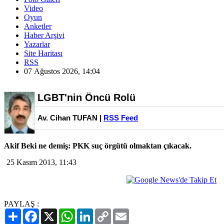
Video
Oyun
Anketler
Haber Arşivi
Yazarlar
Site Haritası
RSS
07 Ağustos 2026, 14:04
LGBT'nin Öncü Rolü
Av. Cihan TUFAN |
RSS Feed
Akif Beki ne demiş: PKK suç örgütü olmaktan çıkacak.
25 Kasım 2013, 11:43
PAYLAŞ :
Paylaş
Facebook
X
WhatsApp
LinkedIn
Copy
Email
Link