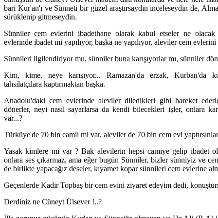
bari Kur'an'ı ve Sünneti bir güzel araştırsaydın inceleseydin de, Alma
sürüklenip gitmeseydin.
Sünniler cem evlerini ibadethane olarak kabul etseler ne olaca
evlerinde ibadet mi yapılıyor, başka ne yapılıyor, aleviler cem evlerin
Sünnileri ilgilendiriyor mu, sünniler buna karışıyorlar mı, sünniler d
Kim, kime, neye karışıyor... Ramazan'da erzak, Kurban'da ku
tahsilatçılara kaptırmaktan başka.
Anadolu'daki cem evlerinde aleviler diledikleri gibi hareket ederle
dönerler, neyi nasıl sayarlarsa da kendi bilecekleri işler, onlara
var...?
Türküye'de 70 bin camii mi var, aleviler de 70 bin cem evi yaptırsınlar
Yasak kimlere mi var ? Bak alevilerin hepsi camiye gelip ibadet o
onlara ses çıkarmaz, ama eğer bugün Sünniler, bizler sünniyiz ve cem
de birlikte yapacağız deseler, kıyamet kopar sünnileri cem evlerine alm
Geçenlerde Kadir Topbaş bir cem evini ziyaret edeyim dedi, konuşturmad
Derdiniz ne Cüneyt Ülsever !..?