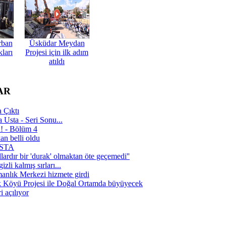
rban
Üsküdar Meydan
ları
Projesi için ilk adım
atıldı
AR
 Çıktı
 Usta - Seri Sonu...
a! - Bölüm 4
n belli oldu
 USTA
lardır bir 'durak' olmaktan öte geçemedi''
zli kalmış sırları...
manlık Merkezi hizmete girdi
 Köyü Projesi ile Doğal Ortamda büyüyecek
i açılıyor