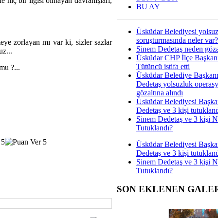
 hiç bir ilgisi olmayan davranışları,
BU AY
Üsküdar Belediyesi yolsu
soruşturmasında neler var?
eye zorlayan mı var ki, sizler sazlar
Sinem Dedetaş neden gözal
z...
Üsküdar CHP İlçe Başkan
Tütüncü istifa etti
mu ?...
Üsküdar Belediye Başkan
Dedetaş yolsuzluk operas
gözaltına alındı
Üsküdar Belediyesi Başka
Dedetaş ve 3 kişi tutuklan
Sinem Dedetaş ve 3 kişi 
Tutuklandı?
Üsküdar Belediyesi Başka
Dedetaş ve 3 kişi tutuklan
Sinem Dedetaş ve 3 kişi 
Tutuklandı?
SON EKLENEN GALE