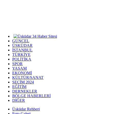
GÜNCEL
ÜSKÜDAR
İSTANBUL
TÜRKİYE
POLİTİKA
SPOR
YAŞAM
EKONOMİ
KÜLTÜR/SANAT
SEÇİM 2024
EĞİTİM
DERNEKLER
BÖLGE HABERLERİ
DİĞER
Üsküdar Rehberi
Foto Galeri