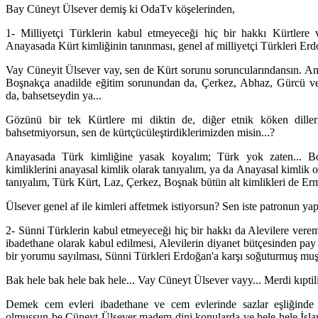
Bay Cüneyt Ülsever demiş ki OdaTv köşelerinden,
1- Milliyetçi Türklerin kabul etmeyeceği hiç bir hakkı Kürtlere 
Anayasada Kürt kimliğinin tanınması, genel af milliyetçi Türkleri Erd
Vay Cüneyit Ülsever vay, sen de Kürt sorunu soruncularındansın. A
Boşnakça anadilde eğitim sorunundan da, Çerkez, Abhaz, Gürcü ve
da, bahsetseydin ya...
Gözünü bir tek Kürtlere mi diktin de, diğer etnik köken dilleri
bahsetmiyorsun, sen de kürtçücüleştirdiklerimizden misin...?
Anayasada Türk kimliğine yasak koyalım; Türk yok zaten... B
kimliklerini anayasal kimlik olarak tanıyalım, ya da Anayasal kimlik
tanıyalım, Türk Kürt, Laz, Çerkez, Boşnak bütün alt kimlikleri de Erm
Ülsever genel af ile kimleri affetmek istiyorsun? Sen iste patronun yap
2- Sünni Türklerin kabul etmeyeceği hiç bir hakkı da Alevilere verem
ibadethane olarak kabul edilmesi, Alevilerin diyanet bütçesinden pay 
bir yorumu sayılması, Sünni Türkleri Erdoğan'a karşı soğuturmuş mu
Bak hele bak hele bak hele... Vay Cüneyt Ülsever vayy... Merdi kıptil
Demek cem evleri ibadethane ve cem evlerinde sazlar eşliğinde
olmuşsun be Cüneyt Ülsever madem dini konularda ve hele hele İsla