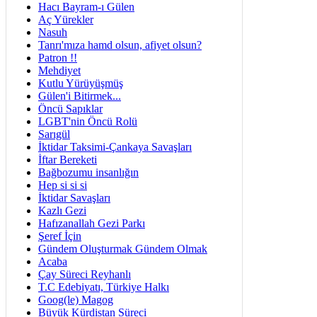
Hacı Bayram-ı Gülen
Aç Yürekler
Nasuh
Tanrı'mıza hamd olsun, afiyet olsun?
Patron !!
Mehdiyet
Kutlu Yürüyüşmüş
Gülen'i Bitirmek...
Öncü Sapıklar
LGBT'nin Öncü Rolü
Sarıgül
İktidar Taksimi-Çankaya Savaşları
İftar Bereketi
Bağbozumu insanlığın
Hep si si si
İktidar Savaşları
Kazlı Gezi
Hafızanallah Gezi Parkı
Şeref İçin
Gündem Oluşturmak Gündem Olmak
Acaba
Çay Süreci Reyhanlı
T.C Edebiyatı, Türkiye Halkı
Goog(le) Magog
Büyük Kürdistan Süreci