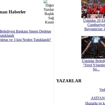
nan Haberler
Üsküdar 29 E
Cumhuriyet
Bayramı'nın 1
Belediyesi Başkanı Sinem Dedetaş
tutuklandı
detaş ve 3 kişi Neden Tutuklandı?
Üsküdar Beledi
''Yerel Yöneti
Şö...
YAZARLAR
Ved
ASİTANE
Huzurlu ve k