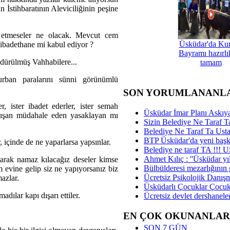
n İstihbaratının Aleviciliğinin peşine
k etmeseler ne olacak. Mevcut cem
Üsküdar'da Ku
i ibadethane mi kabul ediyor ?
Bayramı hazırlık
öndürülmüş Vahhabilere...
tamam
rban paralarını sünni görünümlü
SON YORUMLANANL
r, ister ibadet ederler, ister semah
Üsküdar İmar Planı Askıya
 karışan müdahale eden yasaklayan mı
Sizin Belediye Ne Taraf Ta
Belediye Ne Taraf Ta Ust
BTP Üsküdar'da yeni başka
, içinde de ne yaparlarsa yapsınlar.
Belediye ne taraf TA !!!
Ahmet Kılıç : ''Üsküdar yıl
larak namaz kılacağız deseler kimse
Bülbülderesi mezarlığının gi
 evine gelip siz ne yapıyorsanız biz
Ücretsiz Psikolojik Danış
azlar.
Üsküdarlı Çocuklar Çocuk
ılar kapı dışarı ettiler.
Ücretsiz devlet dershaneler
EN ÇOK OKUNANLAR
SON 7 GÜN