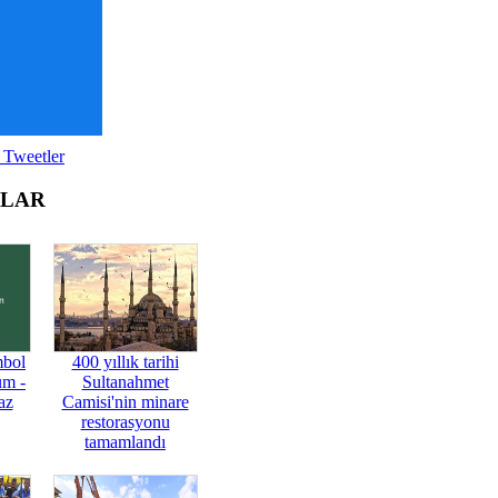
 Tweetler
OLAR
mbol
400 yıllık tarihi
üm -
Sultanahmet
az
Camisi'nin minare
restorasyonu
tamamlandı