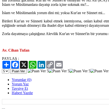
İlla zorunuz gücünüz Kur'an ve Sünnet'te olmayan ve Hz Ali (R.A) ile
İslam ve Müslümanlara dayatıp zorla içine sokmak mı?...
İslam ve Müslümanlık yorum dini mi; yoksa Kur'an ve Sünnet mi...
Birileri Kur'an ve Sünneti kabul etmek istemiyorsa, onları kabul etm
eşliğinde semah dönmeyi illa ibadet diye kabul ettirmeyi dayatıyorsunu
Zorla dayatmaya çalıştığınız Alevilik Kur'an ve Sünnet'in bir yorumu 
Av. Cihan Tufan
PAYLAŞ :
Paylaş
Facebook
X
WhatsApp
LinkedIn
Copy
Email
Link
Yorumlar (0)
Yorum Yaz
Tavsiye Et
Haberi Yazdır