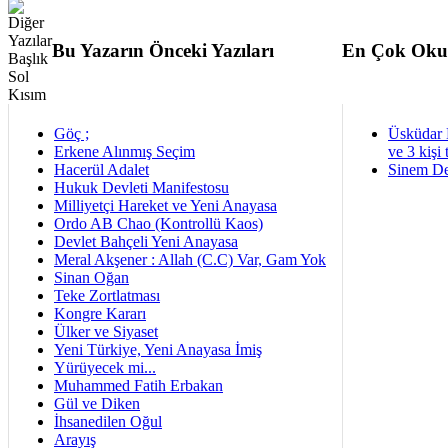
Bu Yazarın Önceki Yazıları
En Çok Oku
Göç ;
Üsküdar 
Erkene Alınmış Seçim
ve 3 kişi 
Hacerül Adalet
Sinem De
Hukuk Devleti Manifestosu
Milliyetçi Hareket ve Yeni Anayasa
Ordo AB Chao (Kontrollü Kaos)
Devlet Bahçeli Yeni Anayasa
Meral Akşener : Allah (C.C) Var, Gam Yok
Sinan Oğan
Teke Zortlatması
Kongre Kararı
Ülker ve Siyaset
Yeni Türkiye, Yeni Anayasa İmiş
Yürüyecek mi...
Muhammed Fatih Erbakan
Gül ve Diken
İhsanedilen Oğul
Arayış