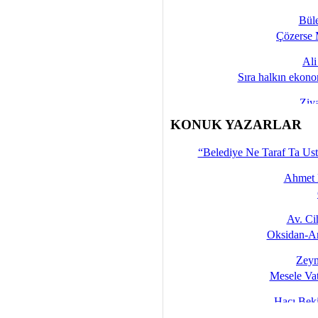
Bül
Çözerse 
Al
Sıra halkın ekono
Ziy
İşte 
KONUK YAZARLAR
Yalçın
“Belediye Ne Taraf Ta Ust
Ahmet 
Av. C
Oksidan-An
Zeyn
Mesele Vat
Hacı Be
Okullarda M