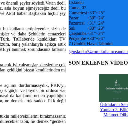
Uskudar
 ve önemli şeyler söyledi.Vatan dedi,
Cuma, 07
iz, asla boyun eğmeyeceğiz dedi, bu
Cumartesi
+
33°
+
25°
 ve Aktif haber Başbakan hiçbir şey
Pazar
+
30°
+
24°
Pazartesi
+
31°
+
24°
Salı
+
30°
+
23°
bu katliamı tertipleyenler, sizin de
Çarşamba
+
31°
+
24°
işler ve daha Şehitlerin cenazeleri
Perşembe
+
30°
+
24°
Türk, TrtHaber'de katıldıkları TV
7 Günlük Hava Tahmini
züm, barış yalanlarıyla açıkça artık
yi tanımak zorundasınız laflarını
@uskudar34com kullanıcısından
SON EKLENEN VİDE
 çok iyi çalışmışlar, derslerine çok
dan geldiğini bizzat kendilerinden mi
ine açılımı durdurmasaydık, PKK'yı,
çok güçlü ve büyük bir ordusu var
 nasıl da katliamın neden yapıldığını
yor, ne demek artık sadece Pkk değil
Üsküdar'ın Se
Yapıları 2. Böl
Mehmet Dilb
uklu milletvekillerini bırakmazsanız
dürecekler tabii, ne demek ''geciken