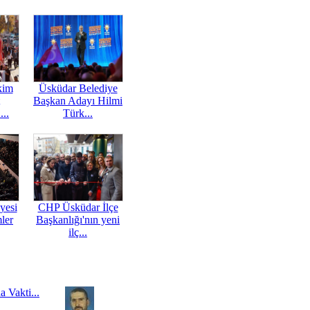
kim
Üsküdar Belediye
Başkan Adayı Hilmi
...
Türk...
yesi
CHP Üsküdar İlçe
mler
Başkanlığı'nın yeni
ilç...
a Vakti...