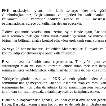
PKK maskesiyle oynanan bu kanlı senaryo biter mi, gör
Cumhurbaşkanımız, Başbakanımız ve diğerleri bu katliamlard
katliamları PKK yapmıştır dedikleri sürece ve PKK maskesi 
paylaşmadıkları sürece bu katliamlar devam edecektir.
7 düvel çullanmış Anadolu'nun üzerine, oyun içinde oyun, Anadolu 
rahat sömürebilmek için binbir surat oyunlar içerisinde ve milyonlar
birimi, her bölümü rahatça kontrol edip yöneterek kanlı senaryolarını 
24 veya 26 her ne kadarsa, katledilen Mehmetçikleri Dünyada ve 
kontrol edip yönetiyorsa işte onlar katletmişlerdir...
Bizzat olmasa da binbir surat taşeronlarına, Türkiye'de para v
sürdürdüğü talan ve sömürü düzenini elinde tutabilmek için herş
sermayesi terör ve Mehmetçik katliamlarıyla bir taşla üç beş kuş vurma
Türkiye'de gündem asla sahte PKK ve terör gündeminden Anado
sömürülmesine gelmeyecektir. Anadolu insanının talan edilmesi, va
sömürünün her gün daha da artarak kendi insanımızın gün geçtikçe 
tarafından konuşulmayacak, anlatılamayacak ve tartışılmayacaktır.
Bianet bile Başbakan'dan gözdağı ve itidal çağrısı diye haberi geçer
Haber, Başbakan konuştu ama hiç bir şey söylemedi diyor. Başbakanın 