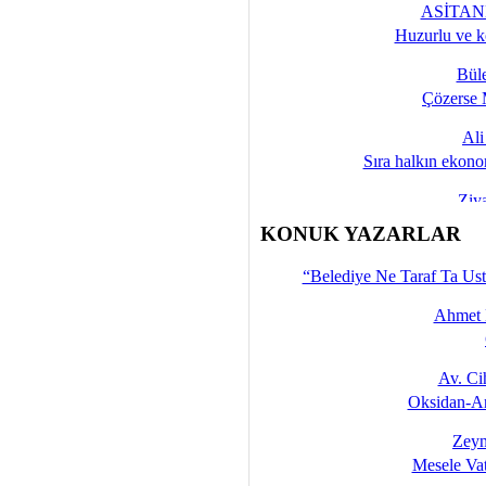
ASİTANE
Huzurlu ve k
Bül
Çözerse 
Al
Sıra halkın ekono
Ziy
İşte 
KONUK YAZARLAR
Yalçın
“Belediye Ne Taraf Ta Ust
Ahmet 
Av. C
Oksidan-An
Zeyn
Mesele Vat