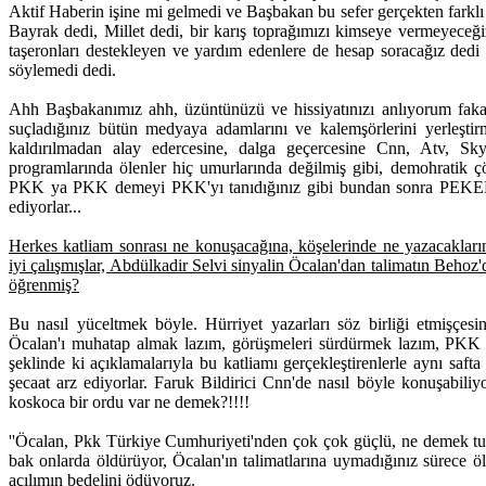
Aktif Haberin işine mi gelmedi ve Başbakan bu sefer gerçekten farklı
Bayrak dedi, Millet dedi, bir karış toprağımızı kimseye vermeyeceğ
taşeronları destekleyen ve yardım edenlere de hesap soracağız dedi
söylemedi dedi.
Ahh Başbakanımız ahh, üzüntünüzü ve hissiyatınızı anlıyorum fakat 
suçladığınız bütün medyaya adamlarını ve kalemşörlerini yerleştirm
kaldırılmadan alay edercesine, dalga geçercesine Cnn, Atv, Sky
programlarında ölenler hiç umurlarında değilmiş gibi, demohratik çö
PKK ya PKK demeyi PKK'yı tanıdığınız gibi bundan sonra PEKEKE'
ediyorlar...
Herkes katliam sonrası ne konuşacağına, köşelerinde ne yazacaklarına
iyi çalışmışlar, Abdülkadir Selvi sinyalin Öcalan'dan talimatın Behoz'
öğrenmiş?
Bu nasıl yüceltmek böyle. Hürriyet yazarları söz birliği etmişçes
Öcalan'ı muhatap almak lazım, görüşmeleri sürdürmek lazım, PKK 
şeklinde ki açıklamalarıyla bu katliamı gerçekleştirenlerle aynı safta
şecaat arz ediyorlar. Faruk Bildirici Cnn'de nasıl böyle konuşabili
koskoca bir ordu var ne demek?!!!!
''Öcalan, Pkk Türkiye Cumhuriyeti'nden çok çok güçlü, ne demek tut
bak onlarda öldürüyor, Öcalan'ın talimatlarına uymadığınız sürece öl
açılımın bedelini ödüyoruz.