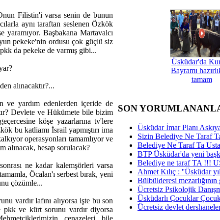
nun Filistin'i varsa senin de bunun
amcılarla aynı taraftan seslenen Özkök
 işe yaramıyor. Başbakana Martavalcı
uyun pekeke'nin ordusu çok güçlü siz
i pkk da pekeke de varmış gibi...
Üsküdar'da Ku
uyar?
Bayramı hazırlık
tamam
en alınacaktır?...
an ve yardım edenlerden içeride de
SON YORUMLANANL
ktır? Devlete ve Hükümete bile bizim
eçercesine köşe yazarlarına tv'lere
Üsküdar İmar Planı Askıya
k bu katliamı İsrail yapmıştırı ima
Sizin Belediye Ne Taraf Ta
 kalkıyor operasyonları tamamlıyor ve
Belediye Ne Taraf Ta Ust
kam alınacak, hesap sorulacak?
BTP Üsküdar'da yeni başka
Belediye ne taraf TA !!!
 sonrası ne kadar kalemşörleri varsa
Ahmet Kılıç : ''Üsküdar yıl
 tamamla, Öcalan'ı serbest bırak, yeni
Bülbülderesi mezarlığının gi
unu çözümle...
Ücretsiz Psikolojik Danış
Üsküdarlı Çocuklar Çocuk
nu vardır lafını alıyorsa işte bu son
Ücretsiz devlet dershaneler
 pkk ve kürt sorunu vardır diyorsa
ehmetçiklerimizin cenazeleri bile