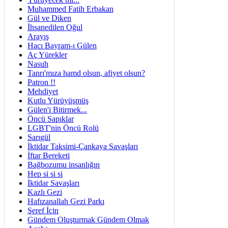
Muhammed Fatih Erbakan
Gül ve Diken
İhsanedilen Oğul
Arayış
Hacı Bayram-ı Gülen
Aç Yürekler
Nasuh
Tanrı'mıza hamd olsun, afiyet olsun?
Patron !!
Mehdiyet
Kutlu Yürüyüşmüş
Gülen'i Bitirmek...
Öncü Sapıklar
LGBT'nin Öncü Rolü
Sarıgül
İktidar Taksimi-Çankaya Savaşları
İftar Bereketi
Bağbozumu insanlığın
Hep si si si
İktidar Savaşları
Kazlı Gezi
Hafızanallah Gezi Parkı
Şeref İçin
Gündem Oluşturmak Gündem Olmak