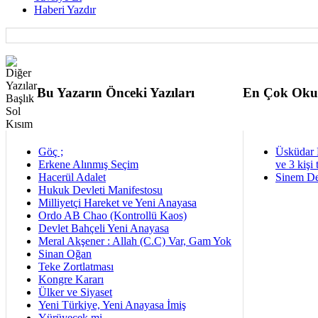
Haberi Yazdır
Bu Yazarın Önceki Yazıları
En Çok Oku
Göç ;
Üsküdar 
Erkene Alınmış Seçim
ve 3 kişi 
Hacerül Adalet
Sinem De
Hukuk Devleti Manifestosu
Milliyetçi Hareket ve Yeni Anayasa
Ordo AB Chao (Kontrollü Kaos)
Devlet Bahçeli Yeni Anayasa
Meral Akşener : Allah (C.C) Var, Gam Yok
Sinan Oğan
Teke Zortlatması
Kongre Kararı
Ülker ve Siyaset
Yeni Türkiye, Yeni Anayasa İmiş
Yürüyecek mi...