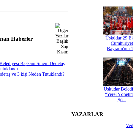
Üsküdar 29 E
nan Haberler
Cumhuriyet
Bayramı'nın 1
Belediyesi Başkanı Sinem Dedetaş
tutuklandı
detaş ve 3 kişi Neden Tutuklandı?
Üsküdar Beledi
''Yerel Yöneti
Şö...
YAZARLAR
Ved