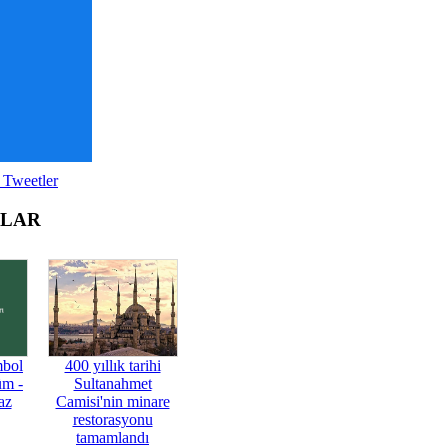
 Tweetler
OLAR
mbol
400 yıllık tarihi
üm -
Sultanahmet
az
Camisi'nin minare
restorasyonu
tamamlandı