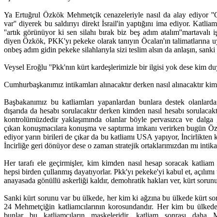
Ya Ertuğrul Özkök Mehmetçik cenazeleriyle nasıl da alay ediyor ''O
var'' diyerek bu saldırıyı direkt İsrail'in yaptığını ima ediyor. Katli
''artık görünüyor ki sen silahı bırak biz beş adım atalım''martavalı
diyen Özkök, PKK'yı pekeke olarak tanıyın Öcalan'ın talimatlarına 
onbeş adım gidin pekeke silahlarıyla sizi teslim alsın da anlaşın, sank
Veysel Eroğlu ''Pkk'nın kürt kardeşlerimizle bir ilgisi yok dese kim d
Cumhurbaşkanımız intikamları alınacaktır derken nasıl alınacaktır kimd
Başbakanımız bu katliamları yapanlardan bunlara destek olanlard
dışarıda da hesabı sorulacaktır derken kimden nasıl hesabı sorulaca
kontrolümüzdedir yaklaşımında olanlar böyle pervasızca ve dalga g
çıkan konuşmacılara konuşma ve saptırma imkanı verirken bugün Özkö
ediyor yarın birileri de çıkar da bu katliamı USA yapıyor, İncirlikten
İncirliğe geri dönüyor dese o zaman stratejik ortaklarımızdan mı inti
Her tarafı ele geçirmişler, kim kimden nasıl hesap soracak katliam
hepsi birden çullanmış dayatıyorlar. Pkk'yı pekeke'yi kabul et, açılımı
anayasada gönüllü askerliği kaldır, demohratik hakları ver, kürt sorun
Sanki kürt sorunu var bu ülkede, her kim ki ağzına bu ülkede kürt soru
24 Mehmetçiğin katliamcılarının korosundandır. Her kim bu ülkede
bunlar bu katliamcıların maskeleridir, katliam sonrası daha M