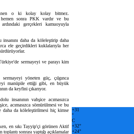
ünen o ki kolay kolay bitmez.
an hemen sonra PKK vardır ve bu
ardındaki gerçekleri kamuoyuyla
insanını daha da köleleştirip daha
ca ele geçirdikleri kuklalarıyla her
sürdürüyorlar.
Türkiye'de sermayeyi ve parayı kim
e sermayeyi yöneten güç, çılgınca
eyi manüpile ettiği gibi, en büyük
nın da keyfini çıkarıyor.
lu insanının vahşice acımasızca
hşice, acımasızca sömürülmesi ve bu
+
31
daha da köleleştirilmesi hiç kimse
°
C
+
32°
ken, en sıkı Tayyip'çi görünen Aktif
+
24°
toplantı sonrası yaptığı açıklamalar