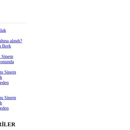
zluk
tına alındı?
ı Berk
ı Sinem
yonunda
nı Sinem
dı
Neden
nı Sinem
dı
Neden
RİLER