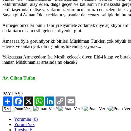
kaldırılmadan, alay eden, dalga geçen ve katliamın ne maksatla gerçe
terör taşeronları köşe yazarlarımız, yorumcularımız cenazelere bile 
Sayan gibi Adnan Oktar reklamı yapsınlar da, cenaze sahiplerini bu rad
Armegedon'cular bunu Tanrıyı kıyamete zorlamak diye açıklıyorlardı y
da kurtarıcı İsa mesih gelecek diyenler gibi.
Amaaaaa öyle görünüyor ki; birileri Müslüman Türkleri çok büyük bir 
ederek ve onları yok olmuş bitmiş tükenmiş sayarak...
Yoksaaaaa Armegedon; İsa Mesih gelecek diyen Ehl-i kitap ve birt
inanan Müslümanlar arasında mı olacak?
Av. Cihan Tufan
PAYLAŞ :
Paylaş
Facebook
X
WhatsApp
LinkedIn
Copy
Email
Link
Yorumlar (0)
Yorum Yaz
Tavsiye Et