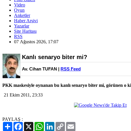
Video
Oyun
Anketler
Haber Arşivi
Yazarlar
Site Haritası
RSS
07 Ağustos 2026, 17:07
Kanlı senaryo biter mi?
Av. Cihan TUFAN |
RSS Feed
PKK maskesiyle oynanan bu kanlı senaryo biter mi, görünen o ki
21 Ekim 2011, 23:33
PAYLAŞ :
Paylaş
Facebook
X
WhatsApp
LinkedIn
Copy
Email
Link