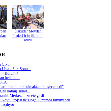
rban
Üsküdar Meydan
ları
Projesi için ilk adım
atıldı
AR
 Çıktı
 Usta - Seri Sonu...
a! - Bölüm 4
n belli oldu
 USTA
lardır bir 'durak' olmaktan öte geçemedi''
zli kalmış sırları...
manlık Merkezi hizmete girdi
 Köyü Projesi ile Doğal Ortamda büyüyecek
i açılıyor