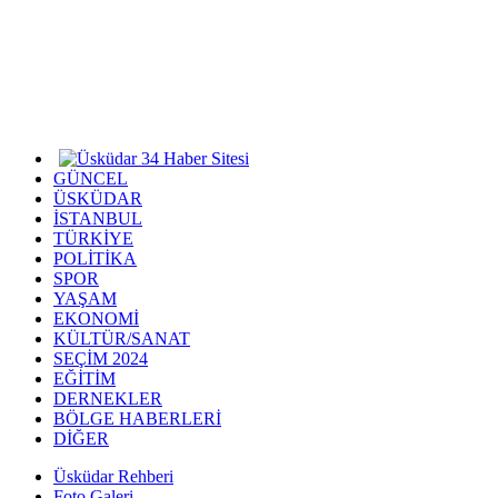
GÜNCEL
ÜSKÜDAR
İSTANBUL
TÜRKİYE
POLİTİKA
SPOR
YAŞAM
EKONOMİ
KÜLTÜR/SANAT
SEÇİM 2024
EĞİTİM
DERNEKLER
BÖLGE HABERLERİ
DİĞER
Üsküdar Rehberi
Foto Galeri