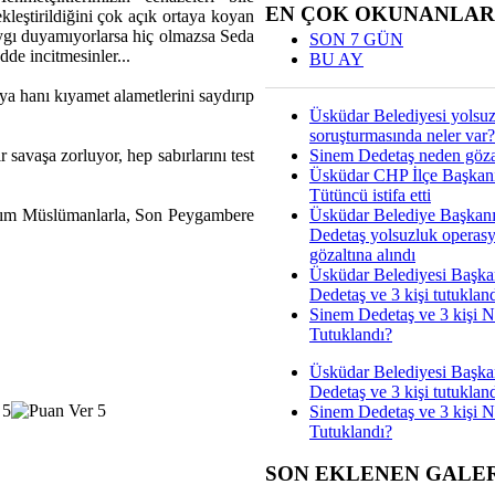
EN ÇOK OKUNANLAR
kleştirildiğini çok açık ortaya koyan
saygı duyamıyorlarsa hiç olmazsa Seda
SON 7 GÜN
de incitmesinler...
BU AY
a hanı kıyamet alametlerini saydırıp
Üsküdar Belediyesi yolsu
soruşturmasında neler var?
Sinem Dedetaş neden gözal
savaşa zorluyor, hep sabırlarını test
Üsküdar CHP İlçe Başkan
Tütüncü istifa etti
Üsküdar Belediye Başkan
akım Müslümanlarla, Son Peygambere
Dedetaş yolsuzluk operas
gözaltına alındı
Üsküdar Belediyesi Başka
Dedetaş ve 3 kişi tutuklan
Sinem Dedetaş ve 3 kişi 
Tutuklandı?
Üsküdar Belediyesi Başka
Dedetaş ve 3 kişi tutuklan
Sinem Dedetaş ve 3 kişi 
Tutuklandı?
SON EKLENEN GALE