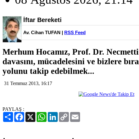
İftar Bereketi
Av. Cihan TUFAN |
RSS Feed
Merhum Hocamız, Prof. Dr. Necmetti
davasını, mücadelesini ve bizlere bır
yolunu takip edebilmek...
31 Temmuz 2013, 16:17
PAYLAŞ :
Paylaş
Facebook
X
WhatsApp
LinkedIn
Copy
Email
Link