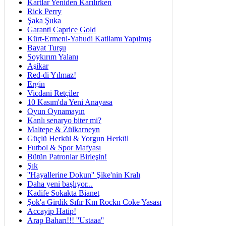
Kartlar Yeniden Karılırken
Rick Perry
Şaka Şuka
Garanti Caprice Gold
Kürt-Ermeni-Yahudi Katliamı Yapılmış
Bayat Turşu
Soykırım Yalanı
Aşikar
Red-di Yılmaz!
Ergin
Vicdani Retçiler
10 Kasım'da Yeni Anayasa
Oyun Oynamayın
Kanlı senaryo biter mi?
Maltepe & Zülkarneyn
Güçlü Herkül & Yorgun Herkül
Futbol & Spor Mafyası
Bütün Patronlar Birleşin!
Şık
''Hayallerine Dokun'' Şike'nin Kralı
Daha yeni başlıyor...
Kadife Sokakta Bianet
Şok'a Girdik Sıfır Km Rockn Coke Yasası
Accayip Hatip!
Arap Baharı!!! ''Ustaaa''