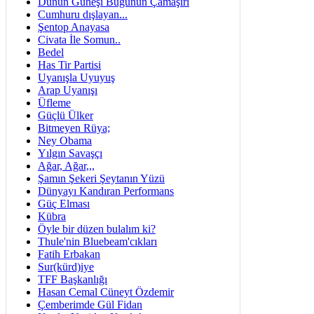
Dünün Güneşi Bugünün Çamaşırı
Cumhuru dışlayan...
Şentop Anayasa
Civata İle Somun..
Bedel
Has Tir Partisi
Uyanışla Uyuyuş
Arap Uyanışı
Üfleme
Güçlü Ülker
Bitmeyen Rüya;
Ney Obama
Yılgın Savaşçı
Ağar, Ağar,,,
Şamın Şekeri Şeytanın Yüzü
Dünyayı Kandıran Performans
Güç Elması
Kübra
Öyle bir düzen bulalım ki?
Thule'nin Bluebeam'cıkları
Fatih Erbakan
Sur(kürd)iye
TFF Başkanlığı
Hasan Cemal Cüneyt Özdemir
Çemberimde Gül Fidan