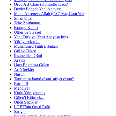
Ordo AB Chao (Kontrollü Kaos)
Devlet Bahçeli Yeni Anayasa
Meral Akşener : Allah (C.C) Var, Gam Yok
Sinan Oğan
Teke Zortlatması
Kongre Kararı
Ülker ve Siyaset
Yeni Türkiye, Yeni Anayasa İmiş
Yürüyecek mi...
Muhammed Fatih Erbakan
Gül ve Diken
İhsanedilen Oğul
Arayış
Hacı Bayram-ı Gülen
Aç Yürekler
Nasuh
Tanrı'mıza hamd olsun, afiyet olsun?
Patron !!
Mehdiyet
Kutlu Yürüyüşmüş
Gülen'i Bitirmek...
Öncü Sapıklar
LGBT'nin Öncü Rolü
Sarıgül