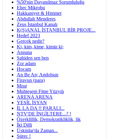
%50'nin Dayanılmaz Sorumluluğu
Ehec Mikrobu
Hakkaniyet & Himmet
Abdullah Menderes
Zeus İstanbul Kanalı
K(S)ANAL İSTANBUL BİR PROJE...
Hedef 2023
Gerçek nedir?
Ki, kim, kime, kimin ki;
Anısına
Sahiden sen ben
Zor adam
Hocam
An Be An; Andolsun
Firavun (para)
Mısır
Muhteşem Fitne Yüzyılı
ARENA ARENA
YEŞİL İSYAN
İL LA DA !! PARALI...
NTV'DE İNGİLTERE...? !
Özerklillik, Demokratikliklik, lik
İki Dilli
Üsküdar'da Zaman...
Süreç !