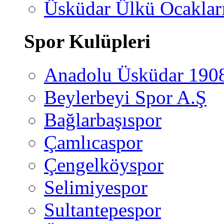
Üsküdar Ülkü Ocaklar
Spor Kulüpleri
Anadolu Üsküdar 190
Beylerbeyi Spor A.Ş
Bağlarbaşıspor
Çamlıcaspor
Çengelköyspor
Selimiyespor
Sultantepespor