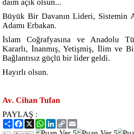
daim açık olsun...
Büyük Bir Davanın Lideri, Sistemin A
Adamı Erbakan.
İslam Coğrafyasına ve Anadolu Tü
Kararlı, İnanmış, Yetişmiş, İlim ve Bi
Bağlantısız güçlü bir lider geldi.
Hayırlı olsun.
Av. Cihan Tufan
PAYLAŞ :
Paylaş
Facebook
X
WhatsApp
LinkedIn
Copy
Email
Link