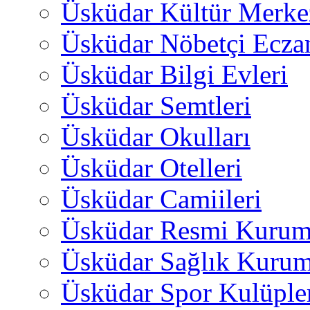
Üsküdar Kültür Merkez
Üsküdar Nöbetçi Ecza
Üsküdar Bilgi Evleri
Üsküdar Semtleri
Üsküdar Okulları
Üsküdar Otelleri
Üsküdar Camiileri
Üsküdar Resmi Kurum
Üsküdar Sağlık Kurum
Üsküdar Spor Kulüple