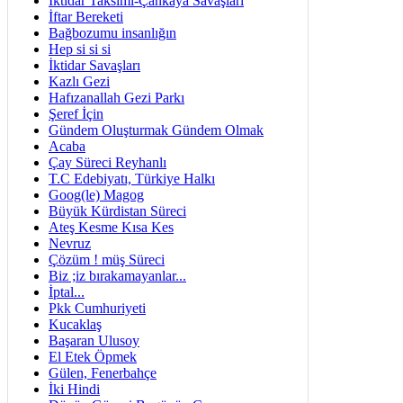
İktidar Taksimi-Çankaya Savaşları
İftar Bereketi
Bağbozumu insanlığın
Hep si si si
İktidar Savaşları
Kazlı Gezi
Hafızanallah Gezi Parkı
Şeref İçin
Gündem Oluşturmak Gündem Olmak
Acaba
Çay Süreci Reyhanlı
T.C Edebiyatı, Türkiye Halkı
Goog(le) Magog
Büyük Kürdistan Süreci
Ateş Kesme Kısa Kes
Nevruz
Çözüm ! müş Süreci
Biz ;iz bırakamayanlar...
İptal...
Pkk Cumhuriyeti
Kucaklaş
Başaran Ulusoy
El Etek Öpmek
Gülen, Fenerbahçe
İki Hindi