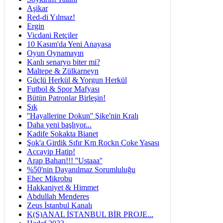
Aşikar
Red-di Yılmaz!
Ergin
Vicdani Retçiler
10 Kasım'da Yeni Anayasa
Oyun Oynamayın
Kanlı senaryo biter mi?
Maltepe & Zülkarneyn
Güçlü Herkül & Yorgun Herkül
Futbol & Spor Mafyası
Bütün Patronlar Birleşin!
Şık
''Hayallerine Dokun'' Şike'nin Kralı
Daha yeni başlıyor...
Kadife Sokakta Bianet
Şok'a Girdik Sıfır Km Rockn Coke Yasası
Accayip Hatip!
Arap Baharı!!! ''Ustaaa''
%50'nin Dayanılmaz Sorumluluğu
Ehec Mikrobu
Hakkaniyet & Himmet
Abdullah Menderes
Zeus İstanbul Kanalı
K(S)ANAL İSTANBUL BİR PROJE...