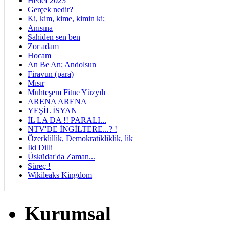
Hedef 2023
Gerçek nedir?
Ki, kim, kime, kimin ki;
Anısına
Sahiden sen ben
Zor adam
Hocam
An Be An; Andolsun
Firavun (para)
Mısır
Muhteşem Fitne Yüzyılı
ARENA ARENA
YEŞİL İSYAN
İL LA DA !! PARALI...
NTV'DE İNGİLTERE...? !
Özerklillik, Demokratikliklik, lik
İki Dilli
Üsküdar'da Zaman...
Süreç !
Wikileaks Kingdom
Kurumsal