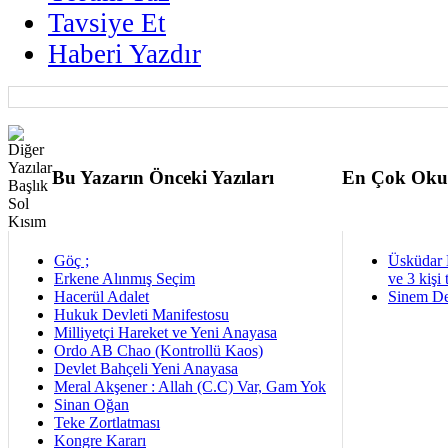
Tavsiye Et
Haberi Yazdır
Bu Yazarın Önceki Yazıları
En Çok Oku
Göç ;
Üsküdar 
Erkene Alınmış Seçim
ve 3 kişi 
Hacerül Adalet
Sinem De
Hukuk Devleti Manifestosu
Milliyetçi Hareket ve Yeni Anayasa
Ordo AB Chao (Kontrollü Kaos)
Devlet Bahçeli Yeni Anayasa
Meral Akşener : Allah (C.C) Var, Gam Yok
Sinan Oğan
Teke Zortlatması
Kongre Kararı