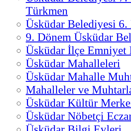
Türkmen
Üsküdar Belediyesi 6
9. Dönem Üsküdar Bel
Üsküdar İlçe Emniyet
Üsküdar Mahalleleri
Üsküdar Mahalle Muht
Mahalleler ve Muhtarl
Üsküdar Kültür Merkez
Üsküdar Nöbetçi Ecza
Üsküdar Bilgi Evleri