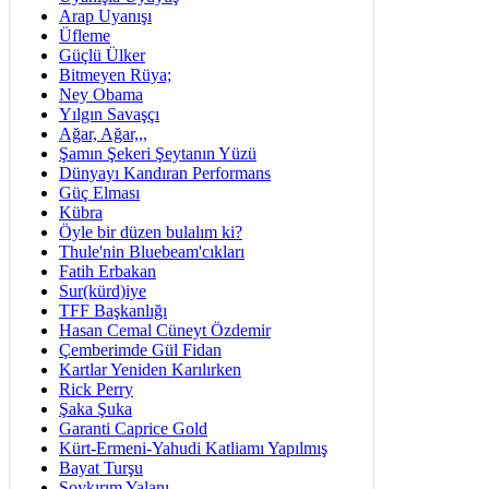
Arap Uyanışı
Üfleme
Güçlü Ülker
Bitmeyen Rüya;
Ney Obama
Yılgın Savaşçı
Ağar, Ağar,,,
Şamın Şekeri Şeytanın Yüzü
Dünyayı Kandıran Performans
Güç Elması
Kübra
Öyle bir düzen bulalım ki?
Thule'nin Bluebeam'cıkları
Fatih Erbakan
Sur(kürd)iye
TFF Başkanlığı
Hasan Cemal Cüneyt Özdemir
Çemberimde Gül Fidan
Kartlar Yeniden Karılırken
Rick Perry
Şaka Şuka
Garanti Caprice Gold
Kürt-Ermeni-Yahudi Katliamı Yapılmış
Bayat Turşu
Soykırım Yalanı