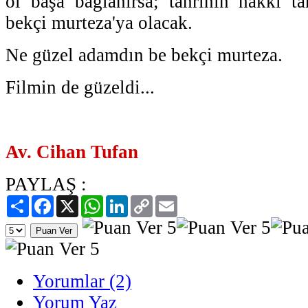
ol başa bağlanırsa; tanrının hakkı ta
bekçi murteza'ya olacak.
Ne güzel adamdın be bekçi murteza.
Filmin de güzeldi...
Av. Cihan Tufan
PAYLAŞ :
Paylaş
Facebook
X
WhatsApp
LinkedIn
Copy
Email
Link
Yorumlar (2)
Yorum Yaz