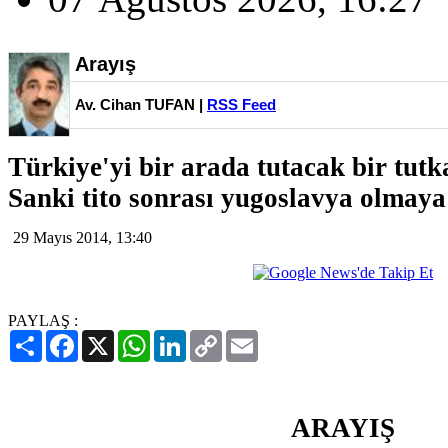
Arayış
Av. Cihan TUFAN |
RSS Feed
Türkiye'yi bir arada tutacak bir tutka
Sanki tito sonrası yugoslavya olmaya
29 Mayıs 2014, 13:40
PAYLAŞ :
Paylaş
Facebook
X
WhatsApp
LinkedIn
Copy
Email
Link
ARAYIŞ