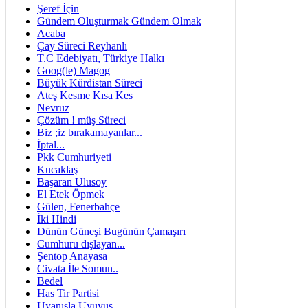
Şeref İçin
Gündem Oluşturmak Gündem Olmak
Acaba
Çay Süreci Reyhanlı
T.C Edebiyatı, Türkiye Halkı
Goog(le) Magog
Büyük Kürdistan Süreci
Ateş Kesme Kısa Kes
Nevruz
Çözüm ! müş Süreci
Biz ;iz bırakamayanlar...
İptal...
Pkk Cumhuriyeti
Kucaklaş
Başaran Ulusoy
El Etek Öpmek
Gülen, Fenerbahçe
İki Hindi
Dünün Güneşi Bugünün Çamaşırı
Cumhuru dışlayan...
Şentop Anayasa
Civata İle Somun..
Bedel
Has Tir Partisi
Uyanışla Uyuyuş