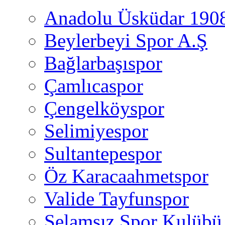
Anadolu Üsküdar 190
Beylerbeyi Spor A.Ş
Bağlarbaşıspor
Çamlıcaspor
Çengelköyspor
Selimiyespor
Sultantepespor
Öz Karacaahmetspor
Valide Tayfunspor
Selamsız Spor Kulübü