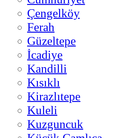
Çengelköy
Ferah
Güzeltepe
İcadiye
Kandilli
Kısıklı
Kirazlıtepe
Kuleli
Kuzguncuk
Küçük Çamlıca