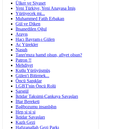
Ülker ve Siyaset
Yeni Türkiye, Yeni Anayasa İmiş
Yürüyecek mi...
Muhammed Fatih Erbakan
Gül ve Diken
İhsanedilen Oğul
Arayış
Hacı Bayram-ı Gülen
Aç Yürekler
Nasuh
Tanrı'mıza hamd olsun, afiyet olsun?
Patron !!
Mehdiyet
Kutlu Yürüyüşmüş
Gülen'i Bitirmek...
Öncü Sapıklar
LGBT'nin Öncü Rolü
Sarıgül
İktidar Taksimi-Çankaya Savaşları
İftar Bereketi
Bağbozumu insanlığın
Hep si si si
İktidar Savaşları
Kazlı Gezi
Hafızanallah Gezi Parkı