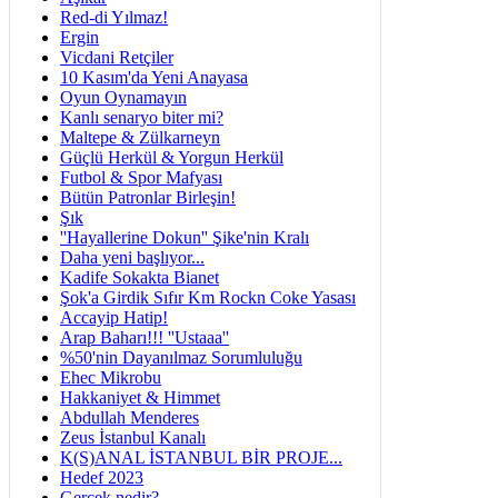
Red-di Yılmaz!
Ergin
Vicdani Retçiler
10 Kasım'da Yeni Anayasa
Oyun Oynamayın
Kanlı senaryo biter mi?
Maltepe & Zülkarneyn
Güçlü Herkül & Yorgun Herkül
Futbol & Spor Mafyası
Bütün Patronlar Birleşin!
Şık
''Hayallerine Dokun'' Şike'nin Kralı
Daha yeni başlıyor...
Kadife Sokakta Bianet
Şok'a Girdik Sıfır Km Rockn Coke Yasası
Accayip Hatip!
Arap Baharı!!! ''Ustaaa''
%50'nin Dayanılmaz Sorumluluğu
Ehec Mikrobu
Hakkaniyet & Himmet
Abdullah Menderes
Zeus İstanbul Kanalı
K(S)ANAL İSTANBUL BİR PROJE...
Hedef 2023
Gerçek nedir?