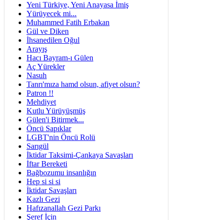
Yeni Türkiye, Yeni Anayasa İmiş
Yürüyecek mi...
Muhammed Fatih Erbakan
Gül ve Diken
İhsanedilen Oğul
Arayış
Hacı Bayram-ı Gülen
Aç Yürekler
Nasuh
Tanrı'mıza hamd olsun, afiyet olsun?
Patron !!
Mehdiyet
Kutlu Yürüyüşmüş
Gülen'i Bitirmek...
Öncü Sapıklar
LGBT'nin Öncü Rolü
Sarıgül
İktidar Taksimi-Çankaya Savaşları
İftar Bereketi
Bağbozumu insanlığın
Hep si si si
İktidar Savaşları
Kazlı Gezi
Hafızanallah Gezi Parkı
Şeref İçin