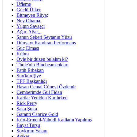
Üfleme
Güçlü Ülker
Bitmeyen Rüya;
Ney Obama
Yılgın Savaşçı
Ağar, Ağar,,,
Şamın Şekeri Şeytanın Yüzü
Dünyayı Kandıran Performans
Güç Elması
Kübra
Öyle bir düzen bulalım ki?
Thule'nin Bluebeam'cıkları
Fatih Erbakan
Sur(kürd)iye
TFF Başkanlığı
Hasan Cemal Cüneyt Özdemir
Çemberimde Gül Fidan
Kartlar Yeniden Karılırken
Rick Perry
Şaka Şuka
Garanti Caprice Gold
Kürt-Ermeni-Yahudi Katliamı Yapılmış
Bayat Turşu
Soykırım Yalanı
Aşikar