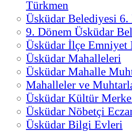
Türkmen
Üsküdar Belediyesi 6
9. Dönem Üsküdar Bel
Üsküdar İlçe Emniyet
Üsküdar Mahalleleri
Üsküdar Mahalle Muht
Mahalleler ve Muhtarl
Üsküdar Kültür Merkez
Üsküdar Nöbetçi Ecza
Üsküdar Bilgi Evleri