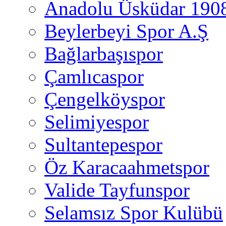
Anadolu Üsküdar 190
Beylerbeyi Spor A.Ş
Bağlarbaşıspor
Çamlıcaspor
Çengelköyspor
Selimiyespor
Sultantepespor
Öz Karacaahmetspor
Valide Tayfunspor
Selamsız Spor Kulübü