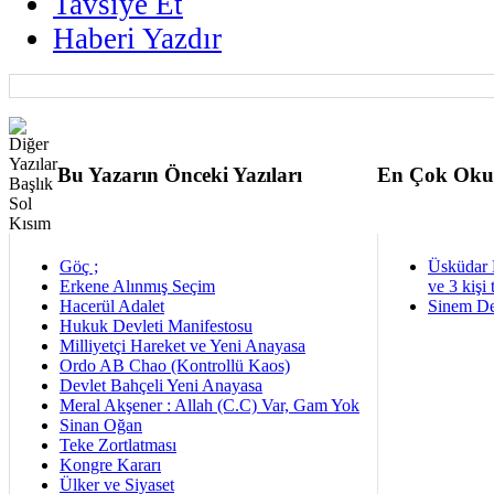
Tavsiye Et
Haberi Yazdır
Bu Yazarın Önceki Yazıları
En Çok Oku
Göç ;
Üsküdar 
Erkene Alınmış Seçim
ve 3 kişi 
Hacerül Adalet
Sinem De
Hukuk Devleti Manifestosu
Milliyetçi Hareket ve Yeni Anayasa
Ordo AB Chao (Kontrollü Kaos)
Devlet Bahçeli Yeni Anayasa
Meral Akşener : Allah (C.C) Var, Gam Yok
Sinan Oğan
Teke Zortlatması
Kongre Kararı
Ülker ve Siyaset