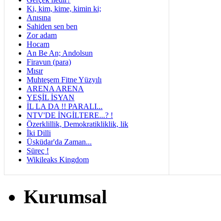
Ki, kim, kime, kimin ki;
Anısına
Sahiden sen ben
Zor adam
Hocam
An Be An; Andolsun
Firavun (para)
Mısır
Muhteşem Fitne Yüzyılı
ARENA ARENA
YEŞİL İSYAN
İL LA DA !! PARALI...
NTV'DE İNGİLTERE...? !
Özerklillik, Demokratikliklik, lik
İki Dilli
Üsküdar'da Zaman...
Süreç !
Wikileaks Kingdom
Kurumsal