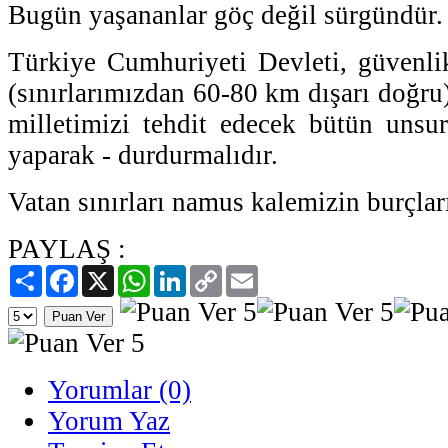
Bugün yaşananlar göç değil sürgündür.
Türkiye Cumhuriyeti Devleti, güvenlik
(sınırlarımızdan 60-80 km dışarı doğru
milletimizi tehdit edecek bütün unsur
yaparak - durdurmalıdır.
Vatan sınırları namus kalemizin burçları
PAYLAŞ :
Paylaş
Facebook
X
WhatsApp
LinkedIn
Copy
Email
Link
Yorumlar (0)
Yorum Yaz