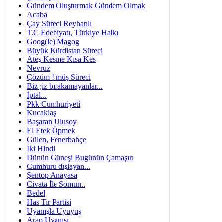
Gündem Oluşturmak Gündem Olmak
Acaba
Çay Süreci Reyhanlı
T.C Edebiyatı, Türkiye Halkı
Goog(le) Magog
Büyük Kürdistan Süreci
Ateş Kesme Kısa Kes
Nevruz
Çözüm ! müş Süreci
Biz ;iz bırakamayanlar...
İptal...
Pkk Cumhuriyeti
Kucaklaş
Başaran Ulusoy
El Etek Öpmek
Gülen, Fenerbahçe
İki Hindi
Dünün Güneşi Bugünün Çamaşırı
Cumhuru dışlayan...
Şentop Anayasa
Civata İle Somun..
Bedel
Has Tir Partisi
Uyanışla Uyuyuş
Arap Uyanışı