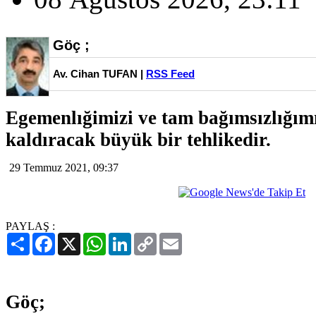
Göç ;
Av. Cihan TUFAN |
RSS Feed
Egemenlığimizi ve tam bağımsızlığım
kaldıracak büyük bir tehlikedir.
29 Temmuz 2021, 09:37
PAYLAŞ :
Paylaş
Facebook
X
WhatsApp
LinkedIn
Copy
Email
Link
Göç;