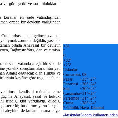
ra ve göre yetki ve sorumluluklarını
 kurallar en sade vatandaşından
man ortada bir devletin varlığından
ıra Cumhurbaşkanı'na gelince o zaman
ya uymak zorunda değildir, yasalara
zaman ortada Anayasal bir devletin
+
31
tten, Bağımsız Yargı'dan ve tarafsız
°
C
+
32°
en sade vatandaşa eşit bir şekilde
+
25°
ne yönelik soruşturmalara, hürriyeti
Uskudar
man Adalet dağıtacak olan Hukuk ve
Cumartesi, 08
birilerinin keyfine göre uygulanabilen
Pazar
+
33°
+
27°
Pazartesi
+
30°
+
24°
Salı
+
30°
+
23°
 ve kimse kendisini müdafaa etme
Çarşamba
+
31°
+
24°
güç ile Anayasal, yasal ve hukuki
Perşembe
+
31°
+
24°
i istediği gibi yargılayıp, dilediği
Cuma
+
28°
+
24°
 gösterir ki; bu durum yarın bir gün
7 Günlük Hava Tahmini
eri aleyhine de kullanılmasına engel
@uskudar34com kullanıcısından