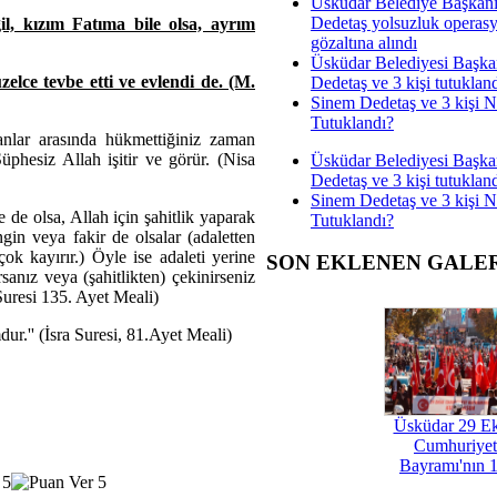
Üsküdar Belediye Başkan
Dedetaş yolsuzluk operas
il, kızım Fatıma bile olsa, ayrım
gözaltına alındı
Üsküdar Belediyesi Başka
elce tevbe etti ve evlendi de. (M.
Dedetaş ve 3 kişi tutuklan
Sinem Dedetaş ve 3 kişi 
Tutuklandı?
anlar arasında hükmettiğiniz zaman
üphesiz Allah işitir ve görür. (Nisa
Üsküdar Belediyesi Başka
Dedetaş ve 3 kişi tutuklan
Sinem Dedetaş ve 3 kişi 
 de olsa, Allah için şahitlik yaparak
Tutuklandı?
engin veya fakir de olsalar (adaletten
ok kayırır.) Öyle ise adaleti yerine
SON EKLENEN GALE
sanız veya (şahitlikten) çekinirseniz
 Suresi 135. Ayet Meali)
ur.'' (İsra Suresi, 81.Ayet Meali)
Üsküdar 29 E
Cumhuriyet
Bayramı'nın 1