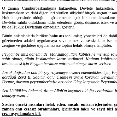
O zaman Cumhurbaşkanlığına hakaretten, Devlete hakaretten, 
kışkırtmaktan ve dahi diğer ileri sürülen sübjektif birçok suçtan insa
Hukuk içerisinde olduğunu göstermekten çok bir kısım insanların 
Devletin sahibi olduklarını iddia edenlerin görüş, düşünce, istek ve a
bu da Hukuk Devletinin olmadığını gösterir.
Bütün anlatılanlarla birlikte
bahusus
toplumlar; yöneticileri de dah
gözetmeden adaleti uygulamaya sevk etmez ve sessiz kalır ise, ce
zengine ve güçlülere uygulamaz ise toptan
helak
olmaya taliptirler.
Peygamberimiz döneminde, Mahzumoğulları kabilesine mensup soylu 
sabit olmuş, elinin kesilmesine karar verilmişti. Kadının kabilesind
kesilmemesi için Peygamberimize müracaat etmeye karar verirler.
Ancak doğrudan ona bir şey söylemeye cesaret edemedikleri için, Pe
gördüğü Zeyd B. Sabit'in oğlu Üsame'yi araya koyarlar. Sevgilinin
Üsame, durumu peygamberimize arz eder. Olay karşısında Peygamberim
Sen kötülükleri önlemek üzere Allah'ın koymuş olduğu cezalardan b
konuşuyorsun?!
Sizden önceki insanları helak eden, ancak, onların içlerinden şere
zaman onu cezasız bırakmaları, içlerinden fakir ve zayıf biri 
ceza uygulamaları idi.