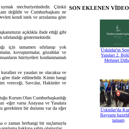
uymak mecburiyetindedir. Çünkü
SON EKLENEN VİDE
kam değildir ve Cumhurbaşkanı ne
vleti kendi istek ve arzularına göre
nımızın açıklıkla ifade ettiği gibi
sıfırlandığı göstermektedir.
ğı için tamamen sıfırlanıp yok
Üsküdar'ın Se
alar, kovuşturmalar, gözaltılar ve
Yapıları 2. Böl
nsanların hürriyetleri kısıtlanmamalı
Mehmet Dilb
kuralları ve yasaları ne olacaksa ve
a göre ifade edilmelidir. Kimin hangi
üm vereceği, Savcılar, Hakimler ve
nduğu Kurum Olan Cumhurbaşkanlığı
ın -eğer varsa Anayasa ve Yasalara
nı gerektiren bir durumu var da eğer
Üsküdar'da Ku
Bayramı hazırlık
tamam
sa o zaman herhangi bir suçlamayla
yargılama hakkına sahip olamazlar.