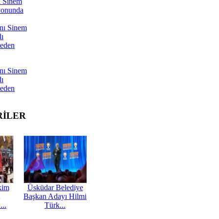
ı Sinem
yonunda
nı Sinem
dı
Neden
nı Sinem
dı
Neden
RİLER
kim
Üsküdar Belediye
Başkan Adayı Hilmi
...
Türk...