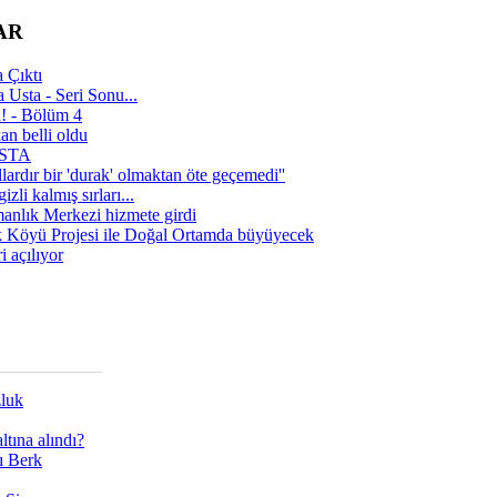
AR
 Çıktı
 Usta - Seri Sonu...
a! - Bölüm 4
n belli oldu
 USTA
lardır bir 'durak' olmaktan öte geçemedi''
zli kalmış sırları...
manlık Merkezi hizmete girdi
 Köyü Projesi ile Doğal Ortamda büyüyecek
i açılıyor
zluk
tına alındı?
ı Berk