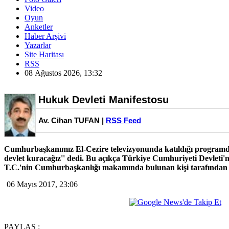
Video
Oyun
Anketler
Haber Arşivi
Yazarlar
Site Haritası
RSS
08 Ağustos 2026, 13:32
Hukuk Devleti Manifestosu
Av. Cihan TUFAN |
RSS Feed
Cumhurbaşkanımız El-Cezire televizyonunda katıldığı programda
devlet kuracağız'' dedi. Bu açıkça Türkiye Cumhuriyeti Devleti'n
T.C.'nin Cumhurbaşkanlığı makamında bulunan kişi tarafından i
06 Mayıs 2017, 23:06
PAYLAŞ :