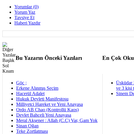
Yorumlar (0)
Yorum Yaz
Tavsiye Et
Haberi Yazdır
Bu Yazarın Önceki Yazıları
En Çok Oku
Göç ;
Üsküdar 
Erkene Alınmış Seçim
ve 3 kişi 
Hacerül Adalet
Sinem De
Hukuk Devleti Manifestosu
Milliyetçi Hareket ve Yeni Anayasa
Ordo AB Chao (Kontrollü Kaos)
Devlet Bahçeli Yeni Anayasa
Meral Akşener : Allah (C.C) Var, Gam Yok
Sinan Oğan
Teke Zortlatması