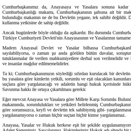
Cumhurbaşkanımız da, Anayasaya ve Yasalara sonuna kadar 
Cumhurbaşkanlığı makamı, Cumhurbaşkanının şahsına ait bir ma
bulunduğu makamın ne de bu Devletin yegane, tek sahibi değildir. De
kullanma yetkisine de sahip değildir.
Ancak bugünlerde böyle olduğu da aşikardır. Bu durumda Cumhurbaşka
Türkiye Cumhuriyeti Devleti'nin Anayasasının ve Yasalarının tamamen 
Madem Anayasal Devlet ve Yasalar bilhassa Cumhurbaşkanlı
sayılabiliyorsa, o zaman şu anda görülen bütün davalar, soruşturm
tutuklanmalar ile verilen mahkumiyetlere derhal son verilmelidir ve i
ve insanlar mağdur edilmemelidirler.
Ta ki; Cumhurbaşkanımızın söylediği sıfırdan kurulacak bir devletin 
bu yasalara göre kimlerin yetkili, sorumlu ve eşit olacakları kanunlar
suçlara göre yargılanacağı ve adaletin hangi hukuk içerisinde hük
Savunma hakkı ile ortaya çıkartılması gerekir.
Eğer mevcut Anayasa ve Yasalara göre Millete Karşı Sorumlu Bulu
makamında, sorumlulukları ve yetkileri belirlenmiş Cumhurbaşkanın
göre sorumsuzca, keyfi ve devletin tek sahibiymiş gibi- yargılanması
yargılanamıyorsa o zaman hiçbir suçtan hiçbir kimse yargılanamaz.
Anayasa, Yasalar ve Hukuk herkese eşit bir şekilde uygulanamıyor
Adalet Sistemimiz, Savcılarımız, Hakimlerimiz Hukuk adı altında bir 