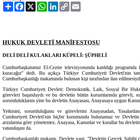
Paylaş
Facebook
X
WhatsApp
LinkedIn
Copy
Email
Link
HUKUK DEVLETİ MANİFESTOSU
DELİ DELİ KULAKLARI KÜPELİ: ŞÜPHELİ
Cumhurbaşkanımız El-Cezire televizyonunda katıldığı programda ko
kuracağız'' dedi. Bu açıkça Türkiye Cumhuriyeti Devleti'nin tam
Cumhurbaşkanlığı makamında bulunan kişi tarafından ilan edilmesiyd
Türkiye Cumhuriyeti Devleti: Demokratik, Laik, Sosyal Bir Huk
görevleri başındaydı ve bu devletin bütün kurumlarında görevli, so
sorumluluklarını yine bu devletin Anayasası, Anayasaya uygun Kanunl
Yetkisini, sorumluluğunu ve görevlerini Anayasadan, Yasalarda
Cumhuriyeti Devleti'nin hiçbir kurumunda bulunamaz ve Devletin 
arzularına göre yönetemez. Anayasa, Kanunlar ve kurallar bu devleti
vatandaşını da.
Cumhurbaşkanlığı makamı, Devlete yani, ''Devletin Gerçek Sahibi ol