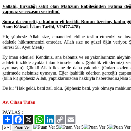
Vallahi, hırsızlığı sabit olan Mahzum kabilesinden Fatıma değ
yapmaz ve cezasını verirdim!
Sonra da emretti, o kadının eli kesildi. Bunun üzerine, kadın güz
Asım Köksal, İslam Tarihi, VI/477-478)
Hiç şüphesiz Allah size, emanetleri ehline teslim etmenizi ve ins
adaletle hükmetmenizi emreder. Allah size ne güzel öğüt veriyor. Ş
Suresi 58. Ayet Meali)
Ey iman edenler! Kendiniz, ana babanız ve en yakınlarınızın aleyhine
adaleti titizlikle ayakta tutan kimseler olun. (Şahitlik ettikleriniz) z
ayrılmayın). Çünkü Allah ikisine de daha yakındır. (Onları sizden ç
getirmede nefsinize uymayın. Eğer (şahitlik ederken gerçeği) çarpıtır
(bilin ki) şüphesiz Allah, yaptıklarınızdan hakkıyla haberdardır.(Nisa
De ki: ''Hak geldi, batıl zail oldu. Şüphesiz batıl, yok olmaya mahkumd
Av. Cihan Tufan
PAYLAŞ :
Paylaş
Facebook
X
WhatsApp
LinkedIn
Copy
Email
Link