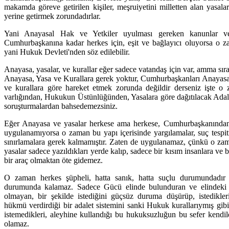
makamda göreve getirilen kişiler, meşruiyetini milletten alan yasala
yerine getirmek zorundadırlar.
Yani Anayasal Hak ve Yetkiler uyulması gereken kanunlar ve
Cumhurbaşkanına kadar herkes için, eşit ve bağlayıcı oluyorsa o za
yani Hukuk Devleti'nden söz edilebilir.
Anayasa, yasalar, ve kurallar eğer sadece vatandaş için var, amma s
Anayasa, Yasa ve Kurallara gerek yoktur, Cumhurbaşkanları Anayasa
ve kurallara göre hareket etmek zorunda değildir derseniz işte o 
varlığından, Hukukun Üstünlüğünden, Yasalara göre dağıtılacak Adale
soruşturmalardan bahsedemezsiniz.
Eğer Anayasa ve yasalar herkese ama herkese, Cumhurbaşkanından, 
uygulanamıyorsa o zaman bu yapı içerisinde yargılamalar, suç tespiti
sınırlamalara gerek kalmamıştır. Zaten de uygulanamaz, çünkü o za
yasalar sadece yazıldıkları yerde kalıp, sadece bir kısım insanlara ve 
bir araç olmaktan öte gidemez.
O zaman herkes şüpheli, hatta sanık, hatta suçlu durumundadır
durumunda kalamaz. Sadece Gücü elinde bulunduran ve elindeki 
olmayan, bir şekilde istediğini güçsüz duruma düşürüp, istediklerin
hükmü verdirdiği bir adalet sistemini sanki Hukuk kurallarıymış gibi
istemedikleri, aleyhine kullandığı bu hukuksuzluğun bu sefer kendil
olamaz.