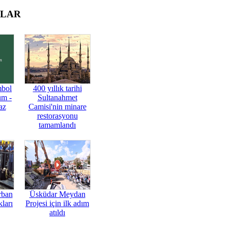
OLAR
mbol
400 yıllık tarihi
üm -
Sultanahmet
az
Camisi'nin minare
restorasyonu
tamamlandı
rban
Üsküdar Meydan
ları
Projesi için ilk adım
atıldı