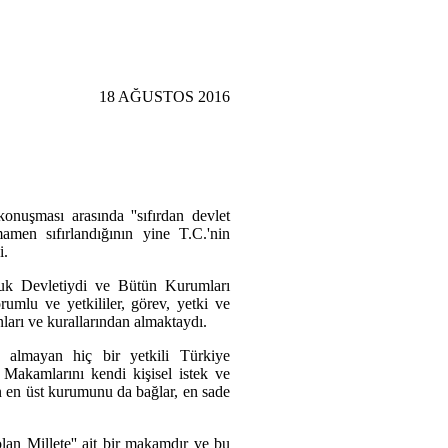
18 AĞUSTOS 2016
nuşması arasında ''sıfırdan devlet
amen sıfırlandığının yine T.C.'nin
i.
uk Devletiydi ve Bütün Kurumları
rumlu ve yetkililer, görev, yetki ve
arı ve kurallarından almaktaydı.
n almayan hiç bir yetkili Türkiye
Makamlarını kendi kişisel istek ve
n en üst kurumunu da bağlar, en sade
an Millete'' ait bir makamdır ve bu