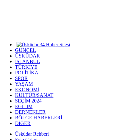
GÜNCEL
ÜSKÜDAR
İSTANBUL
TÜRKİYE
POLİTİKA
SPOR
YAŞAM
EKONOMİ
KÜLTÜR/SANAT
SEÇİM 2024
EĞİTİM
DERNEKLER
BÖLGE HABERLERİ
DİĞER
Üsküdar Rehberi
Foto Galeri