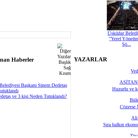
Üsküdar Beledi
''Yerel Yöneti
Şö...
YAZARLAR
nan Haberler
Ved
ASİTANE
Belediyesi Başkanı Sinem Dedetaş
Huzurlu ve k
tutuklandı
detaş ve 3 kişi Neden Tutuklandı?
Bül
Çözerse 
Al
Sıra halkın ekono
Ziy