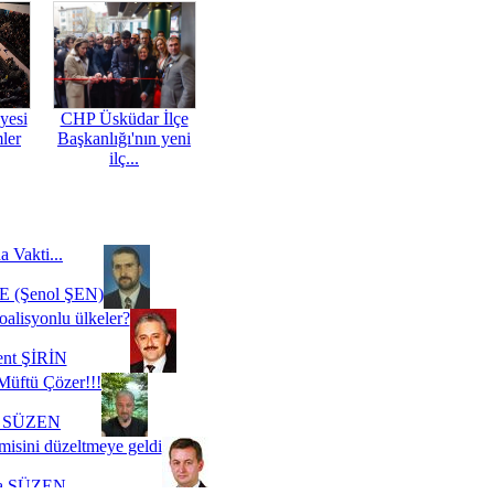
yesi
CHP Üsküdar İlçe
mler
Başkanlığı'nın yeni
ilç...
a Vakti...
 (Şenol ŞEN)
oalisyonlu ülkeler?
ent ŞİRİN
Müftü Çözer!!!
i SÜZEN
misini düzeltmeye geldi
a SÜZEN