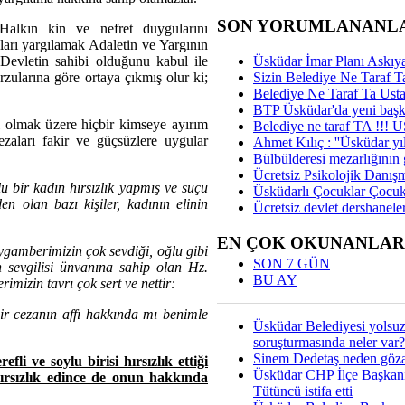
SON YORUMLANANL
Halkın kin ve nefret duygularını
nları yargılamak Adaletin ve Yargının
Üsküdar İmar Planı Askıya
Devletin sahibi olduğunu kabul ile
Sizin Belediye Ne Taraf Ta
rzularına göre ortaya çıkmış olur ki;
Belediye Ne Taraf Ta Ust
BTP Üsküdar'da yeni başka
il olmak üzere hiçbir kimseye ayırım
Belediye ne taraf TA !!!
zaları fakir ve güçsüzlere uygular
Ahmet Kılıç : ''Üsküdar yıl
Bülbülderesi mezarlığının gi
Ücretsiz Psikolojik Danış
bir kadın hırsızlık yapmış ve suçu
Üsküdarlı Çocuklar Çocuk
en olan bazı kişiler, kadının elinin
Ücretsiz devlet dershaneler
EN ÇOK OKUNANLAR
ygamberimizin çok sevdiği, oğlu gibi
SON 7 GÜN
 sevgilisi ünvanına sahip olan Hz.
BU AY
izin tavrı çok sert ve nettir:
ir cezanın affı hakkında mı benimle
Üsküdar Belediyesi yolsu
soruşturmasında neler var?
Sinem Dedetaş neden gözal
fli ve soylu birisi hırsızlık ettiği
Üsküdar CHP İlçe Başkan
hırsızlık edince de onun hakkında
Tütüncü istifa etti