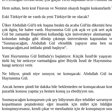
Hem sultan, hem kral Firavun ve Nemrut olsaydı bugün kıskanırlardı 
Eski Türkiye'de ne vardı da yeni Türkiye'de ne olacak?
Ülker Abdullah Gül'ü tek başına bıraktı da acaba Gül'ün dikenini hes
çok ilginç bir haber vardı. Hayrunnisa Gül çok açık ve çok sert aç
Gül bir zamanlar Başörtüsü kullandığı için üniversiteye alınmamışt
kolundan tuttuğu gibi dönüp çıkmıştı üniversitenin kapısından 
''Susmayacağım, Abdullah Gül efendilik yapıyor ama ben su
konuşacağım,asıl intifada şimdi başlıyor''.
Yani Hayrunnisa Gül İntifada'yı başlatıyor. Küçük İsrail'de yaşayan Fi
türlü hiç bir neticeye varmadığına göre Büyük İsrail de Hayrunnisa
hangi neticeyi verir.
Ne biliyor, şimdi niye susuyor, ne konuşacak: Abdullah Gül i
Hayrunnisa Gül.
Ancak hemen şimdi bir dakika bile beklemeden ne konuşacaksan konuş
pazarlık konusu yapma ya hemen konuş ya ebediyyen sus.
Susmayacağım konuşurum çok şey biliyorum diye tehditler savuruyors
kopartmanın peşindesiniz eğer insanlık için millet için bildi
konuşmuyorsanız, kendi çıkar ve menfaatiniz için de konuşmayın susun