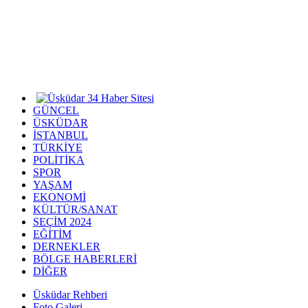
GÜNCEL
ÜSKÜDAR
İSTANBUL
TÜRKİYE
POLİTİKA
SPOR
YAŞAM
EKONOMİ
KÜLTÜR/SANAT
SEÇİM 2024
EĞİTİM
DERNEKLER
BÖLGE HABERLERİ
DİĞER
Üsküdar Rehberi
Foto Galeri