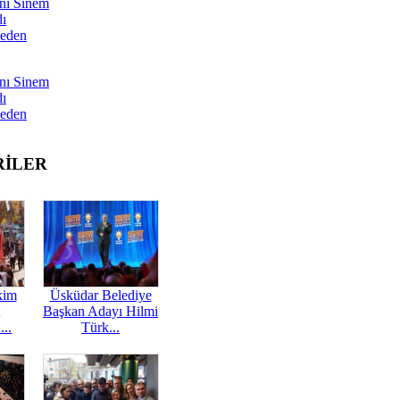
nı Sinem
dı
Neden
nı Sinem
dı
Neden
RİLER
kim
Üsküdar Belediye
Başkan Adayı Hilmi
...
Türk...