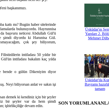
Yeni başkanımızı.
aba kattı mı? Bugün haber sitelerinde
ıklamalarda bulunuyordu. Hayrunnisa
Üsküdar'ın Se
ı da başvuru neticesi Abdullah Gül'ü
Yapıları 2. Böl
ve şimdi diyordu ki Harunisa Gül.
Mehmet Dilb
smayacağım, çok şey biliyorum,
listinlilerin intifadası 50 yıldır bir
 Gül'ün intifadası bakalım kaç yılda
se bende o gülün Dikeniyim diyor
Üsküdar'da Ku
. Neyi biliyorsan anlat ve sakın işi
Bayramı hazırlık
tamam
an demek ki kendiniz için bir şeyler
ğiniz bir şeyler var da hem şimdi
SON YORUMLANANL
; işbirlikçiliğe devam edin.