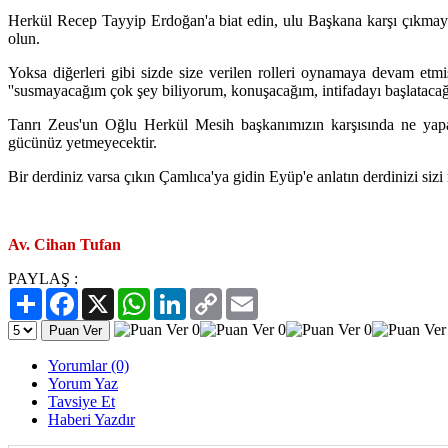
Herkül Recep Tayyip Erdoğan'a biat edin, ulu Başkana karşı çıkmayı
olun.
Yoksa diğerleri gibi sizde size verilen rolleri oynamaya devam et
''susmayacağım çok şey biliyorum, konuşacağım, intifadayı başlatacağ
Tanrı Zeus'un Oğlu Herkül Mesih başkanımızın karşısında ne yapa
gücünüz yetmeyecektir.
Bir derdiniz varsa çıkın Çamlıca'ya gidin Eyüp'e anlatın derdinizi sizi r
Av. Cihan Tufan
PAYLAŞ :
Paylaş
Facebook
X
WhatsApp
LinkedIn
Copy
Email
Link
Yorumlar (0)
Yorum Yaz
Tavsiye Et
Haberi Yazdır