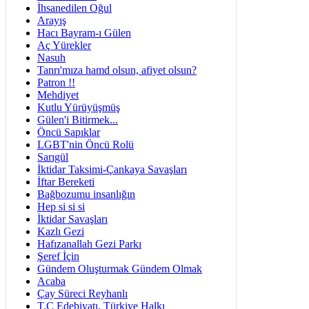
İhsanedilen Oğul
Arayış
Hacı Bayram-ı Gülen
Aç Yürekler
Nasuh
Tanrı'mıza hamd olsun, afiyet olsun?
Patron !!
Mehdiyet
Kutlu Yürüyüşmüş
Gülen'i Bitirmek...
Öncü Sapıklar
LGBT'nin Öncü Rolü
Sarıgül
İktidar Taksimi-Çankaya Savaşları
İftar Bereketi
Bağbozumu insanlığın
Hep si si si
İktidar Savaşları
Kazlı Gezi
Hafızanallah Gezi Parkı
Şeref İçin
Gündem Oluşturmak Gündem Olmak
Acaba
Çay Süreci Reyhanlı
T.C Edebiyatı, Türkiye Halkı