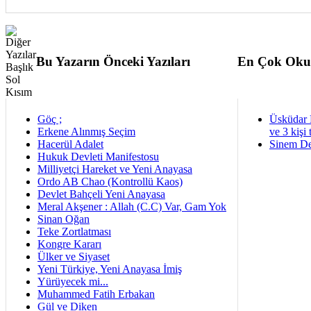
Bu Yazarın Önceki Yazıları
En Çok Oku
Göç ;
Üsküdar 
Erkene Alınmış Seçim
ve 3 kişi 
Hacerül Adalet
Sinem De
Hukuk Devleti Manifestosu
Milliyetçi Hareket ve Yeni Anayasa
Ordo AB Chao (Kontrollü Kaos)
Devlet Bahçeli Yeni Anayasa
Meral Akşener : Allah (C.C) Var, Gam Yok
Sinan Oğan
Teke Zortlatması
Kongre Kararı
Ülker ve Siyaset
Yeni Türkiye, Yeni Anayasa İmiş
Yürüyecek mi...
Muhammed Fatih Erbakan
Gül ve Diken