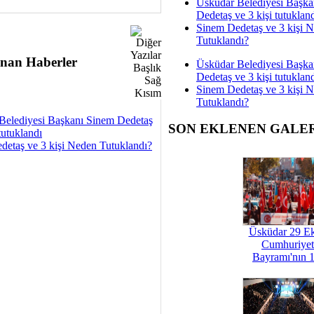
Üsküdar Belediyesi Başka
Dedetaş ve 3 kişi tutuklan
Sinem Dedetaş ve 3 kişi 
Tutuklandı?
nan Haberler
Üsküdar Belediyesi Başka
Dedetaş ve 3 kişi tutuklan
Sinem Dedetaş ve 3 kişi 
Tutuklandı?
Belediyesi Başkanı Sinem Dedetaş
SON EKLENEN GALE
tutuklandı
detaş ve 3 kişi Neden Tutuklandı?
Üsküdar 29 E
Cumhuriyet
Bayramı'nın 1