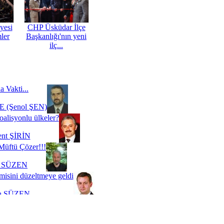
yesi
CHP Üsküdar İlçe
mler
Başkanlığı'nın yeni
ilç...
a Vakti...
 (Şenol ŞEN)
oalisyonlu ülkeler?
ent ŞİRİN
Müftü Çözer!!!
i SÜZEN
misini düzeltmeye geldi
a SÜZEN
Biz buyuz...
 SOYSEVİNÇ