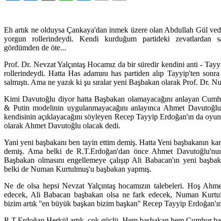
Eh artık ne olduysa Çankaya'dan inmek üzere olan Abdullah Gül ved
yorgun rollerindeydi. Kendi kurduğum partideki zevatlardan sa
gördümden de öte...
Prof. Dr. Nevzat Yalçıntaş Hocamız da bir süredir kendini anti - Tayy
rollerindeydi. Hatta Has adamını has partiden alıp Tayyip'ten son
salmıştı. Ama ne yazık ki şu sıralar yeni Başbakan olarak Prof. Dr. 
Kimi Davutoğlu diyor hatta Başbakan olamayacağını anlayan Cum
& Putin modelinin uygulanmayacağını anlayınca Ahmet Davutoğlu
kendisinin açıklayacağını söyleyen Recep Tayyip Erdoğan'ın da oyun
olarak Ahmet Davutoğlu olacak dedi.
Yani yeni başbakanı ben tayin ettim demiş. Hatta Yeni başbakanın kar
demiş. Ama belki de R.T.Erdoğan'dan önce Ahmet Davutoğlu'nun 
Başbakan olmasını engellemeye çalışıp Ali Babacan'ın yeni başba
belki de Numan Kurtulmuş'u başbakan yapmış.
Ne de olsa hepsi Nevzat Yalçıntaş hocamızın talebeleri. Hoş Ahm
edecek, Ali Babacan başbakan olsa ne fark edecek, Numan Kurtu
bizim artık ''en büyük başkan bizim başkan'' Recep Tayyip Erdoğan'ım
R.T.Erdoğan Herkül artık, çok güçlü. Hem başbakan hem Cumhur ba