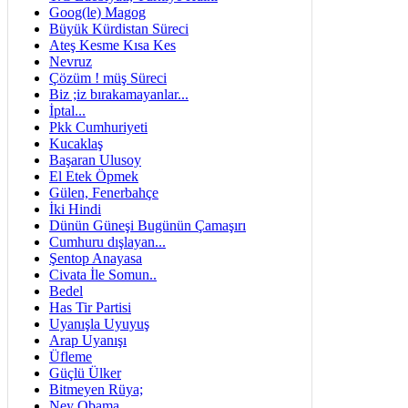
Goog(le) Magog
Büyük Kürdistan Süreci
Ateş Kesme Kısa Kes
Nevruz
Çözüm ! müş Süreci
Biz ;iz bırakamayanlar...
İptal...
Pkk Cumhuriyeti
Kucaklaş
Başaran Ulusoy
El Etek Öpmek
Gülen, Fenerbahçe
İki Hindi
Dünün Güneşi Bugünün Çamaşırı
Cumhuru dışlayan...
Şentop Anayasa
Civata İle Somun..
Bedel
Has Tir Partisi
Uyanışla Uyuyuş
Arap Uyanışı
Üfleme
Güçlü Ülker
Bitmeyen Rüya;
Ney Obama