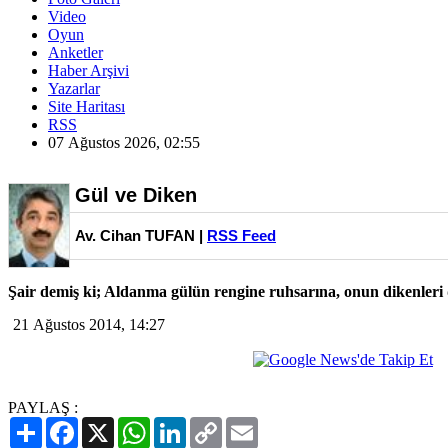
Video
Oyun
Anketler
Haber Arşivi
Yazarlar
Site Haritası
RSS
07 Ağustos 2026, 02:55
Gül ve Diken
Av. Cihan TUFAN |
RSS Feed
Şair demiş ki; Aldanma gülün rengine ruhsarına, onun dikenleri 
21 Ağustos 2014, 14:27
PAYLAŞ :
Paylaş
Facebook
X
WhatsApp
LinkedIn
Copy
Email
Link