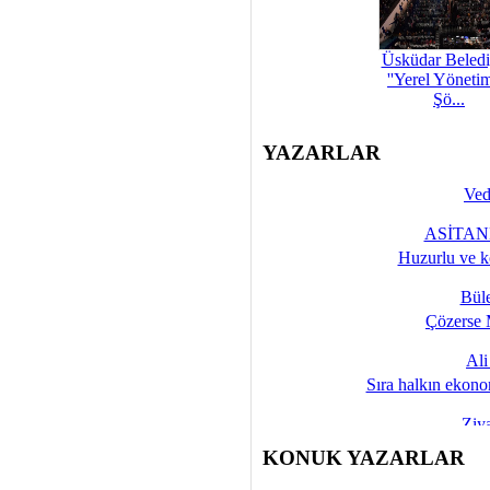
Üsküdar Beledi
''Yerel Yöneti
Şö...
YAZARLAR
Ved
ASİTANE
Huzurlu ve k
Bül
Çözerse 
Al
Sıra halkın ekono
Ziy
İşte 
KONUK YAZARLAR
Yalçın