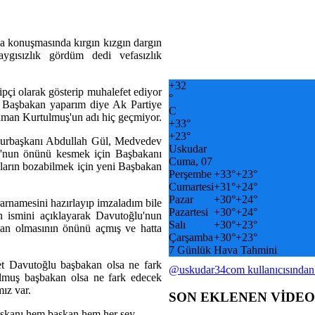
a konuşmasında kırgın kızgın dargın
ygısızlık gördüm dedi vefasızlık
+
32
ipçi olarak gösterip muhalefet ediyor
°
ra Başbakan yaparım diye Ak Partiye
C
Numan Kurtulmuş'un adı hiç geçmiyor.
+
33°
+
23°
hurbaşkanı Abdullah Gül, Medvedev
Uskudar
'nun önünü kesmek için Başbakanı
Cuma, 07
ların bozabilmek için yeni Başbakan
Perşembe
+
33°
+
23°
Cumartesi
+
31°
+
24°
Pazar
+
30°
+
24°
arnamesini hazırlayıp imzaladım bile
Pazartesi
+
30°
+
24°
ismini açıklayarak Davutoğlu'nun
Salı
+
30°
+
23°
kan olmasının önünü açmış ve hatta
Çarşamba
+
30°
+
23°
7 Günlük Hava Tahmini
et Davutoğlu başbakan olsa ne fark
@uskudar34com kullanıcısından
lmuş başbakan olsa ne fark edecek
ız var.
SON EKLENEN VİDE
şkanı hem başkan hem her şey.