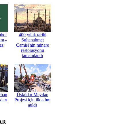
mbol
400 yıllık tarihi
üm -
Sultanahmet
az
Camisi'nin minare
restorasyonu
tamamlandı
rban
Üsküdar Meydan
ları
Projesi için ilk adım
atıldı
AR