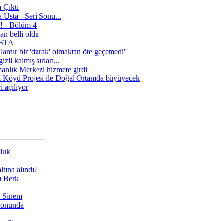
 Çıktı
 Usta - Seri Sonu...
a! - Bölüm 4
n belli oldu
 USTA
lardır bir 'durak' olmaktan öte geçemedi''
zli kalmış sırları...
manlık Merkezi hizmete girdi
 Köyü Projesi ile Doğal Ortamda büyüyecek
i açılıyor
zluk
tına alındı?
ı Berk
ı Sinem
yonunda