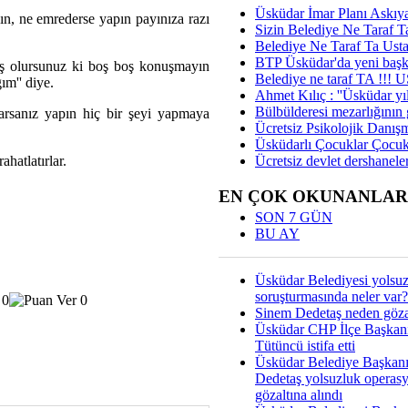
Üsküdar İmar Planı Askıya
n, ne emrederse yapın payınıza razı
Sizin Belediye Ne Taraf Ta
Belediye Ne Taraf Ta Ust
BTP Üsküdar'da yeni başka
miş olursunuz ki boş boş konuşmayın
Belediye ne taraf TA !!!
ım'' diye.
Ahmet Kılıç : ''Üsküdar yıl
Bülbülderesi mezarlığının gi
rsanız yapın hiç bir şeyi yapmaya
Ücretsiz Psikolojik Danış
Üsküdarlı Çocuklar Çocuk
Ücretsiz devlet dershaneler
ahatlatırlar.
EN ÇOK OKUNANLAR
SON 7 GÜN
BU AY
Üsküdar Belediyesi yolsu
soruşturmasında neler var?
Sinem Dedetaş neden gözal
Üsküdar CHP İlçe Başkan
Tütüncü istifa etti
Üsküdar Belediye Başkan
Dedetaş yolsuzluk operas
gözaltına alındı