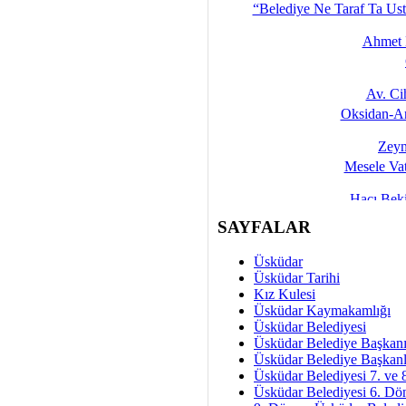
“Belediye Ne Taraf Ta Ust
Ahmet 
Av. C
Oksidan-An
Zeyn
Mesele Vat
Hacı Be
Okullarda M
SAYFALAR
Mesu
Üsküdar
Dünya Fani, Ama Kısa
Üsküdar Tarihi
Kız Kulesi
Sav
Üsküdar Kaymakamlığı
Hukukun Adale
Üsküdar Belediyesi
Üsküdar Belediye Başkan
Av. Ş
Üsküdar Belediye Başkanl
Üsküdar Belediyesi 7. ve
İmar Sorunlarının Genel Ç
Üsküdar Belediyesi 6. Dö