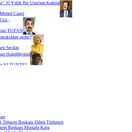
a” 35 Yıllık Bir Usta'nın Kalemi
Mertol Canel
Göç ;
ihan TUFAN
tioksidan nedir?
ep Seçkin
an Hainliğiymiş
kir ALTUNTEL
adde Bağımlılığı
t Kaymakçı
 Bir Süre De Olsa Burdayız
aş ŞENEL
ti Kalmadı Üstadım!
ı
erife PAMUK
arı
 8. Dönem Başkanı Hilmi Türkmen
özümü ''Riskli Alan Dönüşümü''
nem Başkanı Mustafa Kara